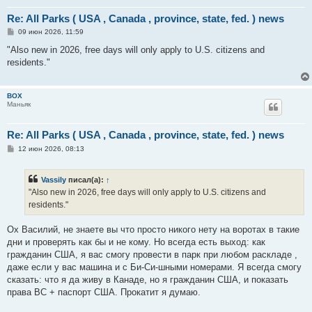
Re: All Parks ( USA , Canada , province, state, fed. ) news
С
09 июн 2026, 11:59
о
о
"Also new in 2026, free days will only apply to U.S. citizens and
б
residents."
щ
е
н
и
BOX
е
Маньяк
Re: All Parks ( USA , Canada , province, state, fed. ) news
С
12 июн 2026, 08:13
о
о
б
Vassily
писал(а):
↑
щ
е
"Also new in 2026, free days will only apply to U.S. citizens and
н
residents."
и
е
Ох Василий, не знаете вы что просто никого нету на воротах в такие
дни и проверять как бы и не кому. Но всегда есть выход: как
гражданин США, я вас смогу провести в парк при любом раскладе ,
даже если у вас машина и с Би-Си-шными номерами. Я всегда смогу
сказать: что я да живу в Канаде, но я гражданин США, и показать
права BC + паспорт США. Прокатит я думаю.