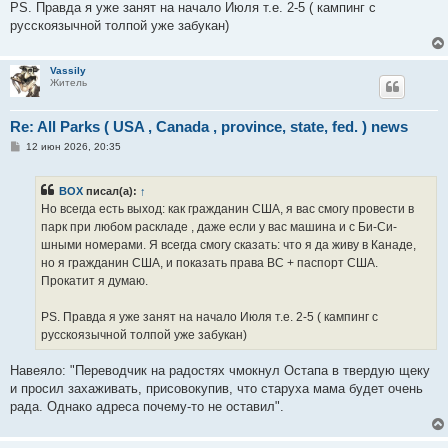
PS. Правда я уже занят на начало Июля т.е. 2-5 ( кампинг с
русскоязычной толпой уже забукан)
Vassily
Житель
Re: All Parks ( USA , Canada , province, state, fed. ) news
С
12 июн 2026, 20:35
о
о
б
BOX
писал(а):
↑
щ
е
Но всегда есть выход: как гражданин США, я вас смогу провести в
н
парк при любом раскладе , даже если у вас машина и с Би-Си-
и
е
шными номерами. Я всегда смогу сказать: что я да живу в Канаде,
но я гражданин США, и показать права BC + паспорт США.
Прокатит я думаю.
PS. Правда я уже занят на начало Июля т.е. 2-5 ( кампинг с
русскоязычной толпой уже забукан)
Навеяло: "Переводчик на радостях чмокнул Остапа в твердую щеку
и просил захаживать, присовокупив, что старуха мама будет очень
рада. Однако адреса почему-то не оставил".