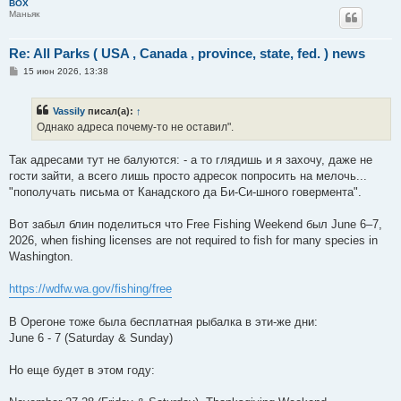
BOX
Маньяк
Re: All Parks ( USA , Canada , province, state, fed. ) news
С
15 июн 2026, 13:38
о
о
б
Vassily
писал(а):
↑
щ
е
Однако адреса почему-то не оставил".
н
и
е
Так адресами тут не балуются: - а то глядишь и я захочу, даже не
гости зайти, а всего лишь просто адресок попросить на мелочь...
"пополучать письма от Канадского да Би-Си-шного говермента".
Вот забыл блин поделиться что Free Fishing Weekend был June 6–7,
2026, when fishing licenses are not required to fish for many species in
Washington.
https://wdfw.wa.gov/fishing/free
В Орегоне тоже была бесплатная рыбалка в эти-же дни:
June 6 - 7 (Saturday & Sunday)
Но еще будет в этом году: