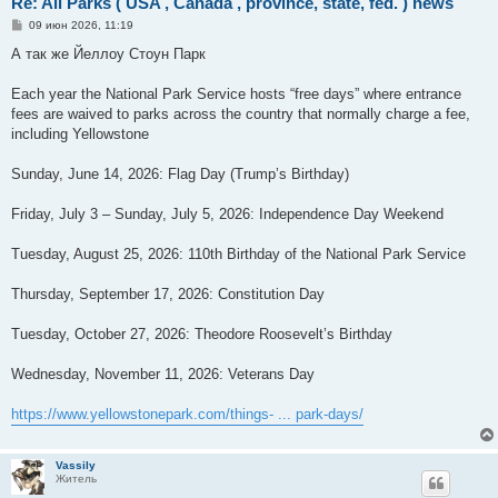
Re: All Parks ( USA , Canada , province, state, fed. ) news
С
09 июн 2026, 11:19
о
о
А так же Йеллоу Стоун Парк
б
щ
е
Each year the National Park Service hosts “free days” where entrance
н
fees are waived to parks across the country that normally charge a fee,
и
е
including Yellowstone
Sunday, June 14, 2026: Flag Day (Trump’s Birthday)
Friday, July 3 – Sunday, July 5, 2026: Independence Day Weekend
Tuesday, August 25, 2026: 110th Birthday of the National Park Service
Thursday, September 17, 2026: Constitution Day
Tuesday, October 27, 2026: Theodore Roosevelt’s Birthday
Wednesday, November 11, 2026: Veterans Day
https://www.yellowstonepark.com/things- ... park-days/
Vassily
Житель