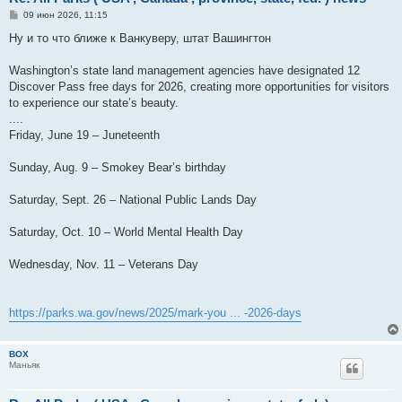
С
09 июн 2026, 11:15
о
о
Ну и то что ближе к Ванкуверу, штат Вашингтон
б
щ
е
Washington’s state land management agencies have designated 12
н
Discover Pass free days for 2026, creating more opportunities for visitors
и
е
to experience our state’s beauty.
....
Friday, June 19 – Juneteenth
Sunday, Aug. 9 – Smokey Bear’s birthday
Saturday, Sept. 26 – National Public Lands Day
Saturday, Oct. 10 – World Mental Health Day
Wednesday, Nov. 11 – Veterans Day
https://parks.wa.gov/news/2025/mark-you ... -2026-days
BOX
Маньяк