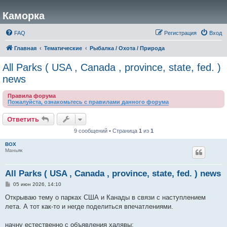
Каморка
FAQ
Регистрация
Вход
Главная
Тематические
Рыбалка / Охота / Природа
All Parks ( USA , Canada , province, state, fed. )
news
Правила форума
Пожалуйста, ознакомьтесь с правилами данного форума
Ответить
9 сообщений • Страница
1
из
1
BOX
Маньяк
All Parks ( USA , Canada , province, state, fed. ) news
С
05 июн 2026, 14:10
о
о
Открываю тему о парках США и Канады в связи с наступлением
б
лета. А тот как-то и негде поделиться впечатлениями.
щ
е
н
начну естественно с объявления халявы:
и