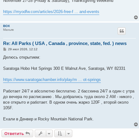
November 27-28 (Friday & Saturday), Thanksgiving Weekend
https://myodfw.com/articles/2026-free-f ... and-events
BOX
Маньяк
Re: All Parks ( USA , Canada , province, state, fed. ) news
С
29 июл 2026, 12:12
о
о
Делюсь открытием:
б
щ
е
Saratoga Hobo Hot Springs 300 E Walnut Ave, Saratoga, WY 82331
н
и
е
https://www.saratogachamber.info/play/m ... ot-springs
Работает 24/7 и абсолютно бесплатно. 2 бассеина 24/7 а один с утра
до вечера по расписанию . Мы добрались туда около 2 АМ - никого ,
все открыто и работает. В одном очень жарко 120F , второй около
105F.
Ехали в Денвер и Rocky Mountain National Park.
Ответить