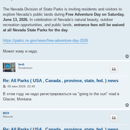
е
The Nevada Division of State Parks is inviting residents and visitors to
explore Nevada’s public lands during
Free Adventure Day on Saturday,
June 13, 2026.
In celebration of Nevada’s natural beauty, outdoor
recreation opportunities, and public lands,
entrance fees will be waived
at all Nevada State Parks for the day
.
https://parks.nv.gov/news/free-adventure-day-2026
Может кому и надо.
bedi
Графоман
Re: All Parks ( USA , Canada , province, state, fed. ) news
С
05 июн 2026, 22:45
о
о
В этом году не надо регистрироваться на "going to the sun" road в
б
Glacier, Montana
щ
е
н
и
BOX
е
Маньяк
Re: All Parks ( USA , Canada , province, state, fed. ) news