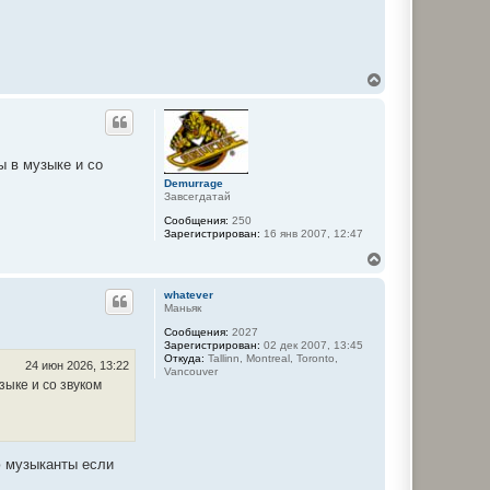
В
е
р
н
у
т
ы в музыке и со
ь
Demurrage
с
Завсегдатай
я
к
Сообщения:
250
н
Зарегистрирован:
16 янв 2007, 12:47
а
В
ч
е
а
р
л
whatever
н
у
Маньяк
у
Сообщения:
2027
т
Зарегистрирован:
02 дек 2007, 13:45
ь
Откуда:
Tallinn, Montreal, Toronto,
с
24 июн 2026, 13:22
Vancouver
я
зыке и со звуком
к
н
а
ч
а
аю музыканты если
л
у