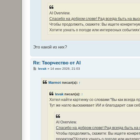
е
AI Overview.
Спасибо на добром слове! Рад всегда быть на выс
Чтобы продолжить, скажите: Вы ищете конкретну
Хотите узнать о погоде или интересных событиях
Это какой из них?
Re: Творчество от AI
С
levak
»
14 июн 2026, 21:03
о
о
б
Marmot
писал(а):
↑
щ
е
н
levak
писал(а):
↑
и
е
Хотел найти картинку со словами:"Вы как всегда пр
Тут же нагло выскакивает ИИ и благодарит сам се
AI Overview.
Спасибо на добром слове! Рад всегда быть на 
Чтобы продолжить, скажите: Вы ищете конкр
проектом?Хотите узнать о погоде или интере