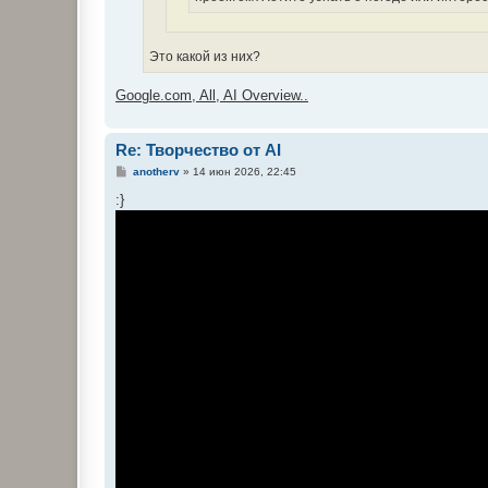
Это какой из них?
Google.com, All, AI Overview..
Re: Творчество от AI
С
anotherv
»
14 июн 2026, 22:45
о
о
:}
б
щ
е
н
и
е