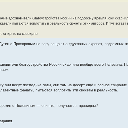
прочие вдохновители благоустройства России на подсосе у Кремля, они схарчи
жатели пытаются воплотить в реальность сюжеты этих авторов. И тут встает 
ока где то на середине
е Дугин с Прохоровым на пару вещают о «духовных скрепах, подземных 
хновители благоустройства России схарчили вообще всего Пелевина. П
чаем.
у они несут последние годы, они там на десерт ещё и полное собрание
о латентные фанаты, пытаются воплотить эти сюжеты в реальность.
орокин с Пелевиным — они что, получается, провидцы?
адания.