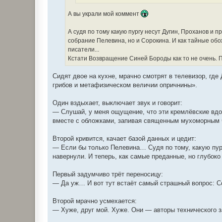
А вы украли мой коммент
А судя по тому какую пургу несут Дугин, Проханов и 
собрание Пелевина, но и Сорокина. И как тайные обо
писатели...
Кстати Возвращение Синей Бороды как то не очень. П
Сидят двое на кухне, мрачно смотрят в телевизор, гд
грибов и метафизическом величии опричнины».
Один вздыхает, выключает звук и говорит:
— Слушай, у меня ощущение, что эти кремлёвские вдо
вместе с обложками, запивая священным мухоморным 
Второй кривится, качает базой данных и цедит:
— Если бы только Пелевина… Судя по тому, какую пург
навернули. И теперь, как самые преданные, но глубок
Первый задумчиво трёт переносицу:
— Да уж… И вот тут встаёт самый страшный вопрос: С
Второй мрачно усмехается:
— Хуже, друг мой. Хуже. Они — авторы технического з