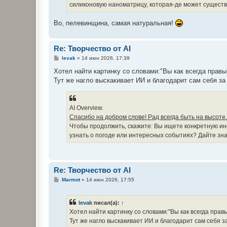
силиконовую наноматрицу, которая-де может существо
Во, пелевинщина, самая натуральная!
Re: Творчество от AI
С
levak
»
14 июн 2026, 17:39
о
о
Хотел найти картинку со словами:"Вы как всегда правы,
б
Тут же нагло выскакивает ИИ и благодарит сам себя з
щ
е
н
и
е
AI Overview.
Спасибо на добром слове! Рад всегда быть на высоте.
Чтобы продолжить, скажите: Вы ищете конкретную и
узнать о погоде или интересных событиях? Дайте зна
Re: Творчество от AI
С
Marmot
»
14 июн 2026, 17:55
о
о
б
levak
писал(а):
↑
щ
е
Хотел найти картинку со словами:"Вы как всегда правы,
н
Тут же нагло выскакивает ИИ и благодарит сам себя 
и