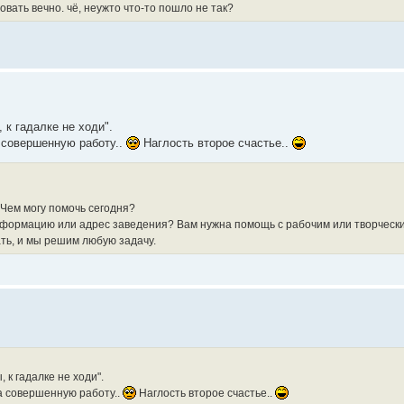
вать вечно. чё, неужто что-то пошло не так?
 к гадалке не ходи".
а совершенную работу..
Наглость второе счастье..
Чем могу помочь сегодня?
нформацию или адрес заведения? Вам нужна помощь с рабочим или творческ
ть, и мы решим любую задачу.
 к гадалке не ходи".
за совершенную работу..
Наглость второе счастье..