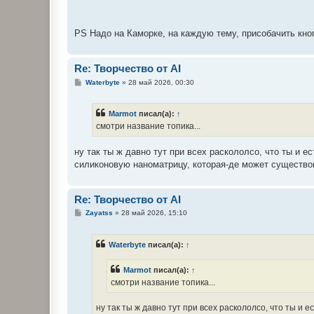
PS Надо на Каморке, на каждую тему, присобачить кно
Re: Творчество от AI
С
Waterbyte
»
28 май 2026, 00:30
о
о
б
Marmot
писал(а):
↑
щ
е
смотри название топика...
н
и
е
ну так ты ж давно тут при всех раскололсо, что ты и 
силиконовую наноматрицу, которая-де может существова
Re: Творчество от AI
С
Zayatss
»
28 май 2026, 15:10
о
о
б
Waterbyte
писал(а):
↑
щ
е
н
Marmot
писал(а):
↑
и
е
смотри название топика...
ну так ты ж давно тут при всех раскололсо, что ты и 