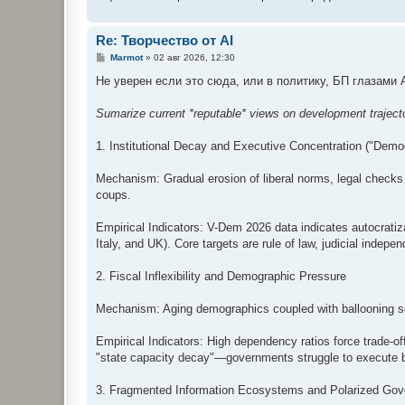
Re: Творчество от AI
С
Marmot
»
02 авг 2026, 12:30
о
о
Не уверен если это сюда, или в политику, БП глазами 
б
щ
е
Sumarize current *reputable* views on development trajecto
н
и
е
1. Institutional Decay and Executive Concentration ("Democ
Mechanism: Gradual erosion of liberal norms, legal checks
coups.
Empirical Indicators: V-Dem 2026 data indicates autocratiza
Italy, and UK). Core targets are rule of law, judicial indepe
2. Fiscal Inflexibility and Demographic Pressure
Mechanism: Aging demographics coupled with ballooning sov
Empirical Indicators: High dependency ratios force trade-o
"state capacity decay"—governments struggle to execute bas
3. Fragmented Information Ecosystems and Polarized Go