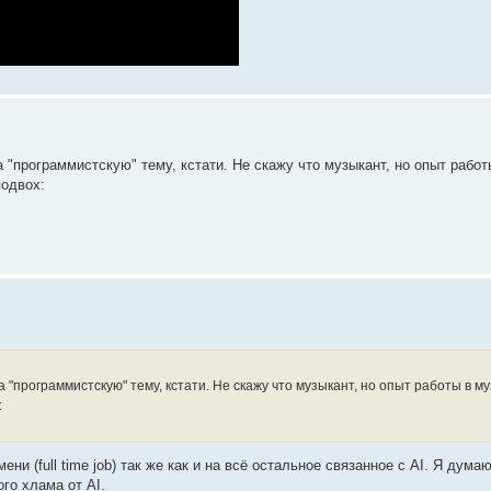
 "программистскую" тему, кстати. Не скажу что музыкант, но опыт работ
подвох:
 "программистскую" тему, кстати. Не скажу что музыкант, но опыт работы в му
:
ни (full time job) так же как и на всё остальное связанное с AI. Я дум
го хлама от AI.