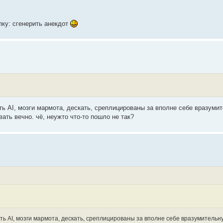
пку: сгенерить анекдот
есть AI, мозги мармота, дескать, среплицированы за вполне себе вразуми
ть вечно. чё, неужто что-то пошло не так?
есть AI, мозги мармота, дескать, среплицированы за вполне себе вразумительн