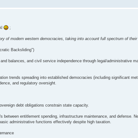
AI
;
ry of modern western democracies, taking into account full spectrum of their
ratic Backsliding")
 and balances, and civil service independence through legal/administrative m
tion trends spreading into established democracies (including significant met
ndence, and regulatory oversight.
ereign debt obligations constrain state capacity.
ffs between entitlement spending, infrastructure maintenance, and defense. Ne
ic administrative functions effectively despite high taxation.
vernance