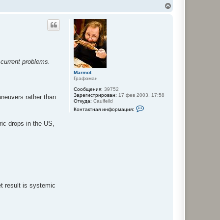
В
е
р
н
у
т
ь
с
я
 current problems.
к
Marmot
н
Графоман
а
ч
Сообщения:
39752
а
Зарегистрирован:
17 фев 2003, 17:58
aneuvers rather than
Откуда:
Caulfeild
л
К
у
Контактная информация:
о
н
ric drops in the US,
т
а
к
т
н
а
я
и
н
ф
о
t result is systemic
р
м
а
ц
и
я