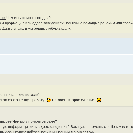
оте.
Чем могу помочь сегодня?
ю информацию или адрес заведения? Вам нужна помощь с рабочим или творч
? Дайте знать, и мы решим любую задачу.
авы, к гадалке не ходи".
бя за совершенную работу..
Наглость второе счастье..
высоте.
Чем могу помочь сегодня?
етную информацию или адрес заведения? Вам нужна помощь с рабочим или т
сных событиях? Дайте знать, и мы решим любую задачу.