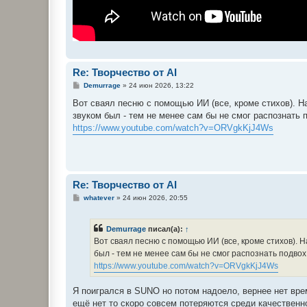
Re: Творчество от AI
С
Demurrage
»
24 июн 2026, 13:22
о
о
Вот сваял песню с помощью ИИ (все, кроме стихов). Hа
б
звуком был - тем не менее сам бы не смог распознать 
щ
е
https://www.youtube.com/watch?v=ORVgkKjJ4Ws
н
и
е
Re: Творчество от AI
С
whatever
»
24 июн 2026, 20:55
о
о
б
Demurrage
писал(а):
↑
щ
е
Вот сваял песню с помощью ИИ (все, кроме стихов). Hа
н
был - тем не менее сам бы не смог распознать подвох
и
е
https://www.youtube.com/watch?v=ORVgkKjJ4Ws
Я поигрался в SUNO но потом надоело, вернее нет време
ещё нет то скоро совсем потеряются среди качественно