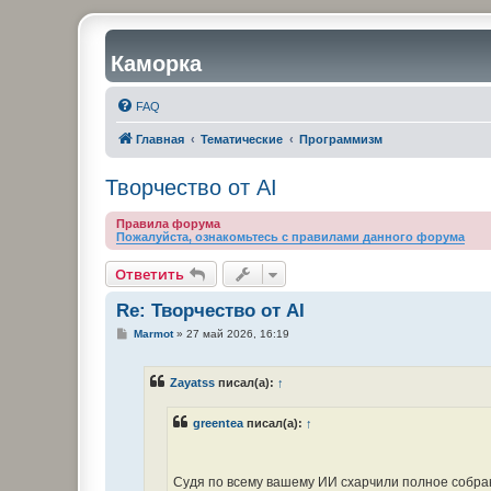
Каморка
FAQ
Главная
Тематические
Программизм
Творчество от AI
Правила форума
Пожалуйста, ознакомьтесь с правилами данного форума
Ответить
Re: Творчество от AI
С
Marmot
»
27 май 2026, 16:19
о
о
б
Zayatss
писал(а):
↑
щ
е
н
greentea
писал(а):
↑
и
е
Судя по всему вашему ИИ схарчили полное собра