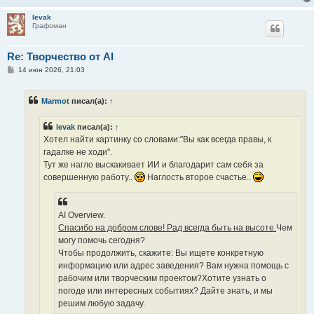
levak
Графоман
Re: Творчество от AI
С
14 июн 2026, 21:03
о
о
б
Marmot
писал(а):
↑
щ
е
н
levak
писал(а):
↑
и
е
Хотел найти картинку со словами:"Вы как всегда правы, к
гадалке не ходи".
Тут же нагло выскакивает ИИ и благодарит сам себя за
совершенную работу..
Наглость второе счастье..
AI Overview.
Спасибо на добром слове! Рад всегда быть на высоте.
Чем
могу помочь сегодня?
Чтобы продолжить, скажите: Вы ищете конкретную
информацию или адрес заведения? Вам нужна помощь с
рабочим или творческим проектом?Хотите узнать о
погоде или интересных событиях? Дайте знать, и мы
решим любую задачу.