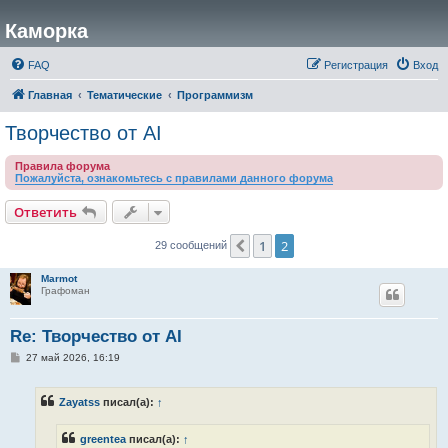
Каморка
FAQ
Регистрация
Вход
Главная
Тематические
Программизм
Творчество от AI
Правила форума
Пожалуйста, ознакомьтесь с правилами данного форума
Ответить
1
2
Пред.
29 сообщений
Marmot
Графоман
Re: Творчество от AI
С
27 май 2026, 16:19
о
о
б
Zayatss
писал(а):
↑
щ
е
н
greentea
писал(а):
↑
и