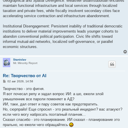
Geographical and Spatial Divergence: Wealthier urban/suburban enclaves
maintain functional infrastructure and local services through localized
taxation and private fees, while fiscally insolvent secondary cities face
accelerating service contraction and infrastructure abandonment.
Institutional Disengagement: Persistent inability of traditional democratic
institutions to deliver material improvements leads younger cohorts to
abandon conventional political participation. Civic life shifts toward
informal mutual-aid networks, localized self-governance, or parallel
economic structures.
Stanislav
Mr. Minority Report
Re: Творчество от AI
С
02 авг 2026, 14:58
о
о
Творчество - это фигня.
б
Я вот почесал репу и задал вопрос ИИ: а шо, ежели злой
щ
е
умышленник все пароли поменяет в АД?
н
ИИ, таки, дал ответ и пару советов как предотвратить.
и
е
Но, сюрпрайз! Еще спросил - это реальный инцидент? вас атакуют?
если чего могу набросать поэтапный планчик...
Сказал спасибо - это планирование. ИИ сказал - планирование это
прально, но ежели чего обращайтесь