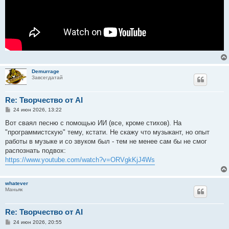
Demurrage
Завсегдатай
Re: Творчество от AI
С
24 июн 2026, 13:22
о
о
Вот сваял песню с помощью ИИ (все, кроме стихов). Hа
б
"программистскую" тему, кстати. Не скажу что музыкант, но опыт
щ
е
работы в музыке и со звуком был - тем не менее сам бы не смог
н
распознать подвох:
и
е
https://www.youtube.com/watch?v=ORVgkKjJ4Ws
whatever
Маньяк
Re: Творчество от AI
С
24 июн 2026, 20:55
о