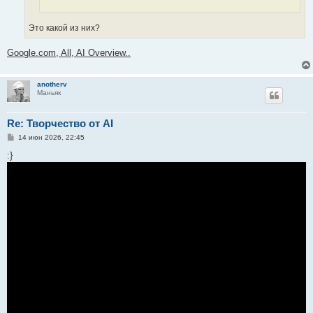
Это какой из них?
Google.com, All, AI Overview..
anotherv
Маньяк
Re: Творчество от AI
С
14 июн 2026, 22:45
о
о
:}
б
щ
е
н
и
е