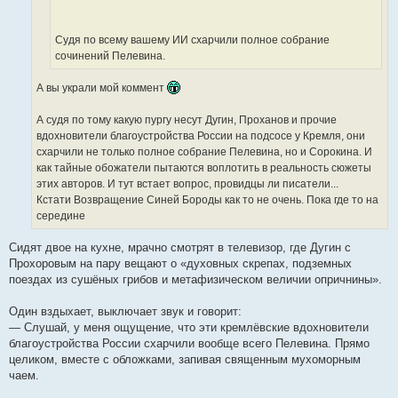
е
Судя по всему вашему ИИ схарчили полное собрание
сочинений Пелевина.
А вы украли мой коммент
А судя по тому какую пургу несут Дугин, Проханов и прочие
вдохновители благоустройства России на подсосе у Кремля, они
схарчили не только полное собрание Пелевина, но и Сорокина. И
как тайные обожатели пытаются воплотить в реальность сюжеты
этих авторов. И тут встает вопрос, провидцы ли писатели...
Кстати Возвращение Синей Бороды как то не очень. Пока где то на
середине
Сидят двое на кухне, мрачно смотрят в телевизор, где Дугин с
Прохоровым на пару вещают о «духовных скрепах, подземных
поездах из сушёных грибов и метафизическом величии опричнины».
Один вздыхает, выключает звук и говорит:
— Слушай, у меня ощущение, что эти кремлёвские вдохновители
благоустройства России схарчили вообще всего Пелевина. Прямо
целиком, вместе с обложками, запивая священным мухоморным
чаем.