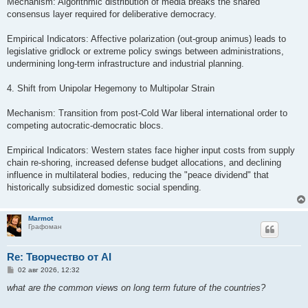
Mechanism: Algorithmic distribution of media breaks the shared
consensus layer required for deliberative democracy.
Empirical Indicators: Affective polarization (out-group animus) leads to
legislative gridlock or extreme policy swings between administrations,
undermining long-term infrastructure and industrial planning.
4. Shift from Unipolar Hegemony to Multipolar Strain
Mechanism: Transition from post-Cold War liberal international order to
competing autocratic-democratic blocs.
Empirical Indicators: Western states face higher input costs from supply
chain re-shoring, increased defense budget allocations, and declining
influence in multilateral bodies, reducing the "peace dividend" that
historically subsidized domestic social spending.
Marmot
Графоман
Re: Творчество от AI
С
02 авг 2026, 12:32
о
о
what are the common views on long term future of the countries?
б
щ