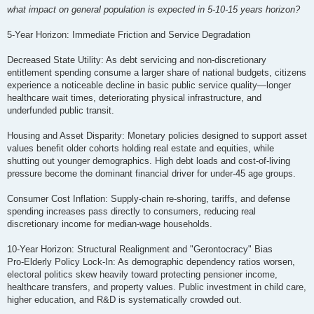
о
what impact on general population is expected in 5-10-15 years horizon?
б
щ
е
5-Year Horizon: Immediate Friction and Service Degradation
н
и
е
Decreased State Utility: As debt servicing and non-discretionary
entitlement spending consume a larger share of national budgets, citizens
experience a noticeable decline in basic public service quality—longer
healthcare wait times, deteriorating physical infrastructure, and
underfunded public transit.
Housing and Asset Disparity: Monetary policies designed to support asset
values benefit older cohorts holding real estate and equities, while
shutting out younger demographics. High debt loads and cost-of-living
pressure become the dominant financial driver for under-45 age groups.
Consumer Cost Inflation: Supply-chain re-shoring, tariffs, and defense
spending increases pass directly to consumers, reducing real
discretionary income for median-wage households.
10-Year Horizon: Structural Realignment and "Gerontocracy" Bias
Pro-Elderly Policy Lock-In: As demographic dependency ratios worsen,
electoral politics skew heavily toward protecting pensioner income,
healthcare transfers, and property values. Public investment in child care,
higher education, and R&D is systematically crowded out.