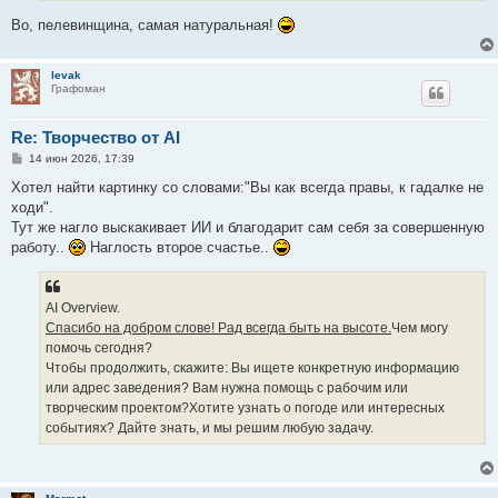
Во, пелевинщина, самая натуральная!
levak
Графоман
Re: Творчество от AI
С
14 июн 2026, 17:39
о
о
Хотел найти картинку со словами:"Вы как всегда правы, к гадалке не
б
ходи".
щ
е
Тут же нагло выскакивает ИИ и благодарит сам себя за совершенную
н
работу..
Наглость второе счастье..
и
е
AI Overview.
Спасибо на добром слове! Рад всегда быть на высоте.
Чем могу
помочь сегодня?
Чтобы продолжить, скажите: Вы ищете конкретную информацию
или адрес заведения? Вам нужна помощь с рабочим или
творческим проектом?Хотите узнать о погоде или интересных
событиях? Дайте знать, и мы решим любую задачу.