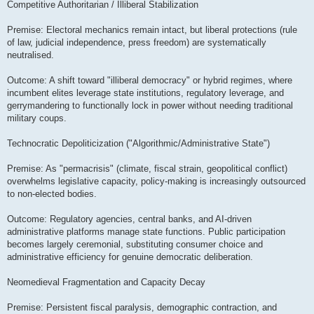
е
Competitive Authoritarian / Illiberal Stabilization
н
и
е
Premise: Electoral mechanics remain intact, but liberal protections (rule
of law, judicial independence, press freedom) are systematically
neutralised.
Outcome: A shift toward "illiberal democracy" or hybrid regimes, where
incumbent elites leverage state institutions, regulatory leverage, and
gerrymandering to functionally lock in power without needing traditional
military coups.
Technocratic Depoliticization ("Algorithmic/Administrative State")
Premise: As "permacrisis" (climate, fiscal strain, geopolitical conflict)
overwhelms legislative capacity, policy-making is increasingly outsourced
to non-elected bodies.
Outcome: Regulatory agencies, central banks, and AI-driven
administrative platforms manage state functions. Public participation
becomes largely ceremonial, substituting consumer choice and
administrative efficiency for genuine democratic deliberation.
Neomedieval Fragmentation and Capacity Decay
Premise: Persistent fiscal paralysis, demographic contraction, and