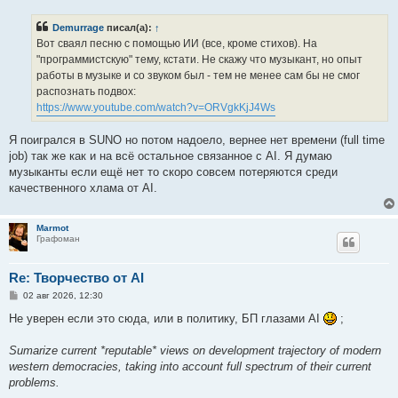
о
б
Demurrage
писал(а):
↑
щ
е
Вот сваял песню с помощью ИИ (все, кроме стихов). Hа
н
"программистскую" тему, кстати. Не скажу что музыкант, но опыт
и
е
работы в музыке и со звуком был - тем не менее сам бы не смог
распознать подвох:
https://www.youtube.com/watch?v=ORVgkKjJ4Ws
Я поигрался в SUNO но потом надоело, вернее нет времени (full time
job) так же как и на всё остальное связанное с AI. Я думаю
музыканты если ещё нет то скоро совсем потеряются среди
качественного хлама от AI.
Marmot
Графоман
Re: Творчество от AI
С
02 авг 2026, 12:30
о
о
Не уверен если это сюда, или в политику, БП глазами AI
;
б
щ
е
Sumarize current *reputable* views on development trajectory of modern
н
western democracies, taking into account full spectrum of their current
и
е
problems.