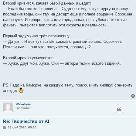
Второй кривится, качает базой данных и цедит:
— Если бы только Пелевина… Судя по тому, какую пургу они несут
последние годы, они там на десерт ещё и полное собрание Сорокина
навернули. И теперь, как самые преданные, но глубоко латентные
фанаты, пытаются воплотить эти сюжеты в реальность.
Первый задумчиво трёт переносицу:
— Да уж… И вот тут встаёт самый страшный вопрос: Сорокин с
Пелевиным — они что, получается, провидцы?
Второй мрачно усмехается:
— Хуже, друг мой. Хуже. Они — авторы технического задания.
PS Надо на Каморке, на каждую тему, присобачить кнопку: сгенерить
анекдот
Waterbyte
Графоман
Re: Творчество от AI
С
28 май 2026, 00:30
о
о