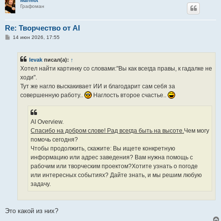
Marmot
Графоман
Re: Творчество от AI
С
14 июн 2026, 17:55
о
о
б
levak
писал(а):
↑
щ
е
Хотел найти картинку со словами:"Вы как всегда правы, к гадалке не
н
ходи".
и
е
Тут же нагло выскакивает ИИ и благодарит сам себя за
совершенную работу..
Наглость второе счастье..
AI Overview.
Спасибо на добром слове! Рад всегда быть на высоте.
Чем могу
помочь сегодня?
Чтобы продолжить, скажите: Вы ищете конкретную
информацию или адрес заведения? Вам нужна помощь с
рабочим или творческим проектом?Хотите узнать о погоде
или интересных событиях? Дайте знать, и мы решим любую
задачу.
Это какой из них?