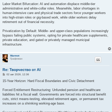
Labor Market Bifurcation: AI and automation displace middle-tier
administrative and white-collar roles. Meanwhile, labor shortages in
human-intensive care and physical trade sectors force younger workers
into high-strain roles or gig-based work, while older workers delay
retirement out of financial necessity.
Privatization by Default: Middle- and upper-class populations increasingly
bypass failing public systems, opting for private healthcare supplements,
private education, and gated or privately managed municipal
infrastructure.
Marmot
Графоман
Re: Творчество от AI
С
02 авг 2026, 12:36
о
о
15-Year Horizon: Hard Fiscal Boundaries and Civic Detachment
б
щ
е
Forced Entitlement Restructuring: Unfunded pension and healthcare
н
liabilities hit a fiscal wall. Governments are forced into structural benefit
и
е
cuts, strict means-testing, elevated retirement ages, or permanent tax
increases on a shrinking working-age base.