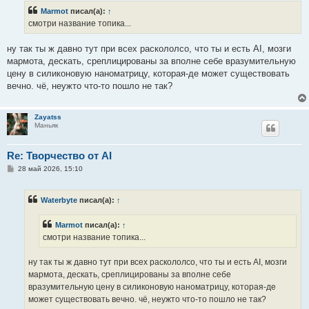
б
Marmot
писал(а):
↑
щ
е
смотри название топика...
н
и
е
ну так ты ж давно тут при всех раскололсо, что ты и есть AI, мозги
мармота, дескать, среплицированы за вполне себе вразумительную
цену в силиконовую наноматрицу, которая-де может существовать
вечно. чё, неужто что-то пошло не так?
Zayatss
Маньяк
Re: Творчество от AI
С
28 май 2026, 15:10
о
о
б
Waterbyte
писал(а):
↑
щ
е
н
Marmot
писал(а):
↑
и
е
смотри название топика...
ну так ты ж давно тут при всех раскололсо, что ты и есть AI, мозги
мармота, дескать, среплицированы за вполне себе
вразумительную цену в силиконовую наноматрицу, которая-де
может существовать вечно. чё, неужто что-то пошло не так?