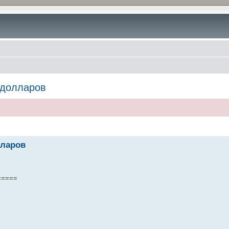
 долларов
лларов
=====