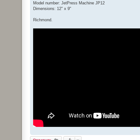
Model number: JetPress Machine JP12
Dimensions: 12" x 9"
Richmond.
Ответить