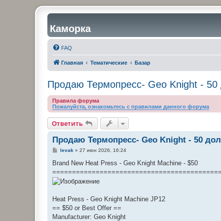
Каморка
FAQ
Главная
Тематические
Базар
Продаю Термопресс- Geo Knight - 50
Правила форума
Пожалуйста, ознакомьтесь с правилами данного форума
Ответить
Продаю Термопресс- Geo Knight - 50 до
С
levak
»
27 июн 2026, 16:24
о
о
Brand New Heat Press - Geo Knight Machine - $50
б
==========================================
щ
е
н
и
е
Heat Press - Geo Knight Machine JP12
== $50 or Best Offer ==
Manufacturer: Geo Knight