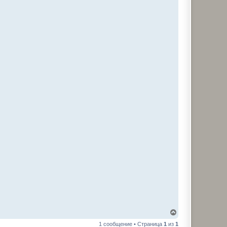
В
е
1 сообщение • Страница
1
из
1
р