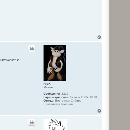
В
е
р
н
у
т
 выезжают с
ь
с
я
к
н
а
RISK
ч
Маньяк
а
л
Сообщения:
2215
Зарегистрирован:
07 июн 2005, 18:34
у
Откуда:
Восточная Сибирь -
Британская Колония
В
е
р
н
у