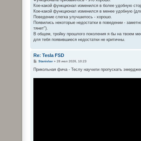
щ
е
Кое-какой функционал изменился в более удобную стор
н
Кое-какой функционал изменился в менее удобную (для 
и
е
Поведение слегка улучшилось - хорошо.
Появились некоторые недостатки в поведении - заметно
тянет").
В общем, тройку прошлого поколения я бы на твоем ме
для тебя появившиеся недостатки не критичны.
Re: Tesla FSD
С
Stanislav
»
28 июл 2026, 10:23
о
о
Прикольная фича - Теслу научили пропускать эмердже
б
щ
е
н
и
е