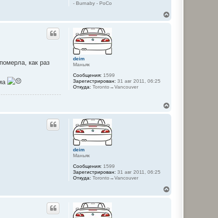
- Burnaby - PoCo
В
е
р
н
у
т
ь
deim
с
померла, как раз
Маньяк
я
к
Сообщения:
1599
ома
Зарегистрирован:
31 авг 2011, 06:25
н
Откуда:
Toronto→Vancouver
а
ч
а
В
л
е
у
р
н
у
т
ь
deim
с
Маньяк
я
к
Сообщения:
1599
Зарегистрирован:
31 авг 2011, 06:25
н
Откуда:
Toronto→Vancouver
а
ч
В
а
е
л
р
у
н
у