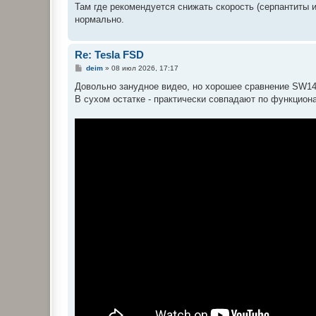
Там где рекомендуется снижать скорость (серпантиты 
нормально.
Re: Tesla FSD
С
deim
»
08 июл 2026, 17:17
о
о
Довольно занудное видео, но хорошее сравнение SW14
б
В сухом остатке - практически совпадают по функцион
щ
е
н
и
е