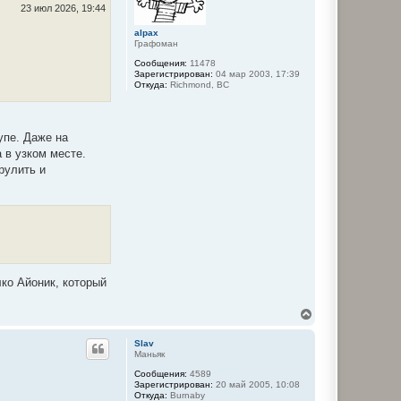
с
23 июл 2026, 19:44
я
alpax
к
Графоман
н
а
Сообщения:
11478
ч
Зарегистрирован:
04 мар 2003, 17:39
а
Откуда:
Richmond, BC
л
у
упе. Даже на
 в узком месте.
рулить и
ко Айоник, который
В
е
р
Slav
н
Маньяк
у
Сообщения:
4589
т
Зарегистрирован:
20 май 2005, 10:08
ь
Откуда:
Burnaby