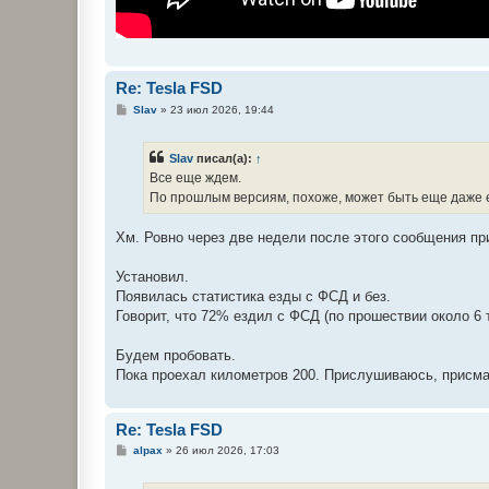
Re: Tesla FSD
С
Slav
»
23 июл 2026, 19:44
о
о
б
Slav
писал(а):
↑
щ
е
Все еще ждем.
н
По прошлым версиям, похоже, может быть еще даже 
и
е
Хм. Ровно через две недели после этого сообщения при
Установил.
Появилась статистика езды с ФСД и без.
Говорит, что 72% ездил с ФСД (по прошествии около 6 т
Будем пробовать.
Пока проехал километров 200. Прислушиваюсь, присм
Re: Tesla FSD
С
alpax
»
26 июл 2026, 17:03
о
о
б