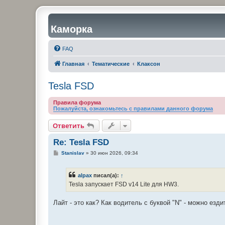
Каморка
FAQ
Главная
Тематические
Клаксон
Tesla FSD
Правила форума
Пожалуйста, ознакомьтесь с правилами данного форума
Ответить
Re: Tesla FSD
С
Stanislav
»
30 июн 2026, 09:34
о
о
б
alpax
писал(а):
↑
щ
е
Tesla запускает FSD v14 Lite для HW3.
н
и
е
Лайт - это как? Как водитель с буквой "N" - можно ез