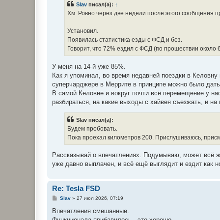
Slav
писал(а):
↑
щ
е
Хм. Ровно через две недели после этого сообщения п
н
и
е
Установил.
Появилась статистика езды с ФСД и без.
Говорит, что 72% ездил с ФСД (по прошествии около 6
У меня на 14-й уже 85%.
Как я упоминал, во время недавней поездки в Келовну
суперчарджере в Меррите в принципе можно было дать 
В самой Келовне и вокруг почти всё перемещение у на
разбираться, на какие выходы с хайвея съезжать, и на
Slav писал(а):
Будем пробовать.
Пока проехал километров 200. Прислушиваюсь, прис
Рассказывай о впечатлениях. Подумываю, может всё же
уже давно выплачен, и всё ещё выглядит и ездит как н
Re: Tesla FSD
С
Slav
»
27 июл 2026, 07:19
о
о
Впечатления смешанные.
б
Функционала прибавилось - это хорошо.