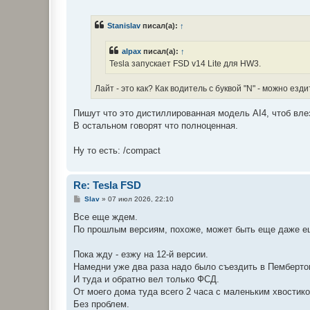
о
о
б
Stanislav
писал(а):
↑
щ
е
н
alpax
писал(а):
↑
и
е
Tesla запускает FSD v14 Lite для HW3.
Лайт - это как? Как водитель с буквой "N" - можно ез
Пишут что это дистиллированная модель AI4, чтоб влез
В остальном говорят что полноценная.
Ну то есть: /compact
Re: Tesla FSD
С
Slav
»
07 июл 2026, 22:10
о
о
Все еще ждем.
б
По прошлым версиям, похоже, может быть еще даже е
щ
е
н
Пока жду - езжу на 12-й версии.
и
е
Намедни уже два раза надо было съездить в Пемберто
И туда и обратно вел только ФСД.
От моего дома туда всего 2 часа с маленьким хвостико
Без проблем.