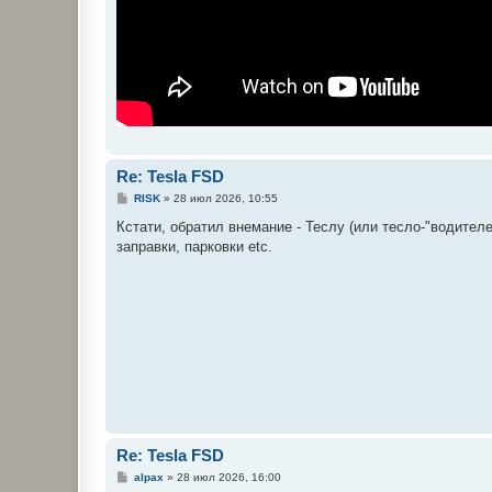
Re: Tesla FSD
С
RISK
»
28 июл 2026, 10:55
о
о
Кстати, обратил внемание - Теслу (или тесло-"водителе
б
заправки, парковки etc.
щ
е
н
и
е
Re: Tesla FSD
С
alpax
»
28 июл 2026, 16:00
о