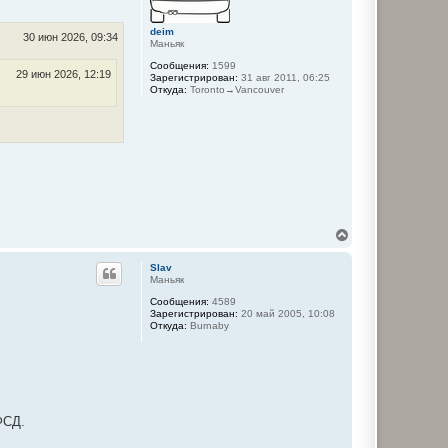
т
ь
deim
с
30 июн 2026, 09:34
Маньяк
я
к
Сообщения:
1599
29 июн 2026, 12:19
Зарегистрирован:
31 авг 2011, 06:25
н
Откуда:
Toronto→Vancouver
а
ч
а
л
у
В
е
р
Slav
н
Маньяк
у
Сообщения:
4589
т
Зарегистрирован:
20 май 2005, 10:08
ь
Откуда:
Burnaby
с
я
к
н
а
ч
а
ФСД.
л
у