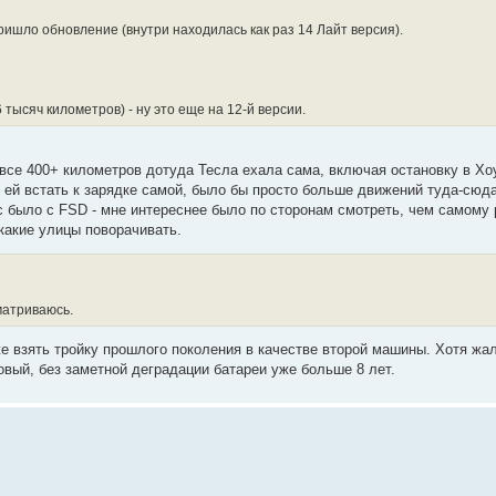
ришло обновление (внутри находилась как раз 14 Лайт версия).
 тысяч километров) - ну это еще на 12-й версии.
 все 400+ километров дотуда Тесла ехала сама, включая остановку в Хо
ей встать к зарядке самой, было бы просто больше движений туда-сюда
с было с FSD - мне интереснее было по сторонам смотреть, чем самому 
 какие улицы поворачивать.
матриваюсь.
 взять тройку прошлого поколения в качестве второй машины. Хотя жал
овый, без заметной деградации батареи уже больше 8 лет.