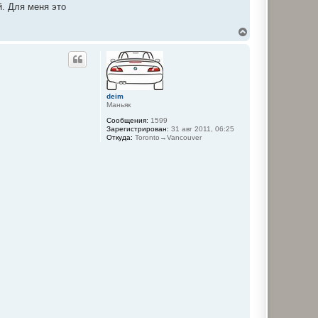
. Для меня это
В
е
р
н
у
т
ь
deim
с
Маньяк
я
к
Сообщения:
1599
Зарегистрирован:
31 авг 2011, 06:25
н
Откуда:
Toronto→Vancouver
а
ч
а
л
у