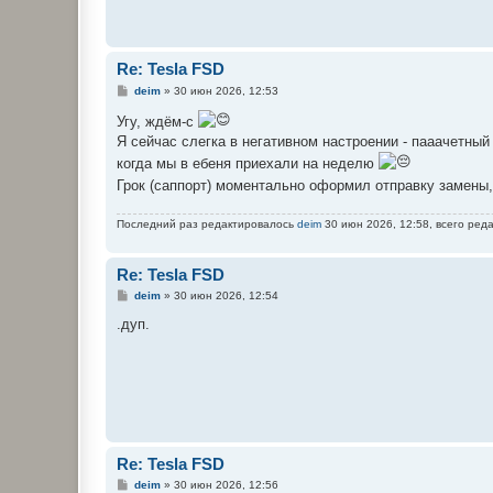
Re: Tesla FSD
С
deim
»
30 июн 2026, 12:53
о
о
Угу, ждём-с
б
Я сейчас слегка в негативном настроении - пааачетный 
щ
е
когда мы в ебеня приехали на неделю
н
и
Грок (саппорт) моментально оформил отправку замены,
е
Последний раз редактировалось
deim
30 июн 2026, 12:58, всего реда
Re: Tesla FSD
С
deim
»
30 июн 2026, 12:54
о
о
.дуп.
б
щ
е
н
и
е
Re: Tesla FSD
С
deim
»
30 июн 2026, 12:56