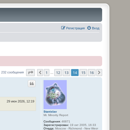
Регистрация
Вход
Страница
14
из
16
1
12
13
14
15
16
Пред.
След.
232 сообщения
…
29 июн 2026, 12:19
Stanislav
Mr. Minority Report
Сообщения:
46871
Зарегистрирован:
19 окт 2005, 16:33
Откуда:
Moscow - Richmond - New Wesт