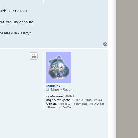
с
я
к
лей не хватает.
н
а
ч
ли это "железо не
а
л
оведение - вдруг
у
В
е
р
н
у
т
ь
с
я
к
Stanislav
н
Mr. Minority Report
а
ч
Сообщения:
46871
а
Зарегистрирован:
19 окт 2005, 16:33
Откуда:
Moscow - Richmond - New Wesт
л
- Burnaby - PoCo
у