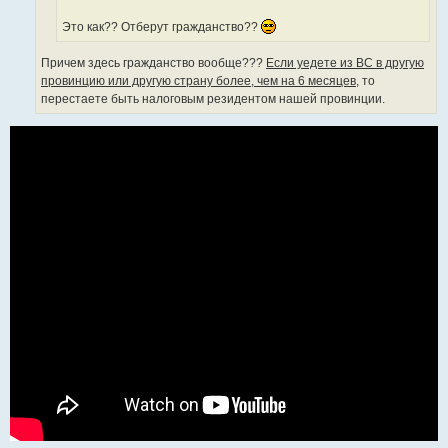
е
Это как?? Отберут гражданство??
Причем здесь гражданство вообще???
Если уедете из ВС в другую
провинцию или другую страну более, чем на 6 месяцев,
то
перестаете быть налоговым резидентом нашей провинции.