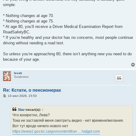
simple:
* Nothing changes at age 70.
* Nothing changes at age 75.
* At age 80, you’ll receive a Driver Medical Examination Report from
RoadSafetyBC.
* If you’re healthy and your doctor has no concerns, most people continue
driving without needing a road test.
So unless you’re approaching 80, there isn’t anything new you need to do
because of your age.
levak
Графоман
Re: Кстати, о пенсионерах
С
13 июл 2026, 15:53
о
о
б
Slav
писал(а):
↑
щ
е
Что конкретно, Лева?
н
Тока не заставляй меня смотреть видео - нет времени/желания.
и
е
Вот тут вроде ничего нового нет
https://www2.gov.bc.ca/gov/content/tran ... hatgpt.com