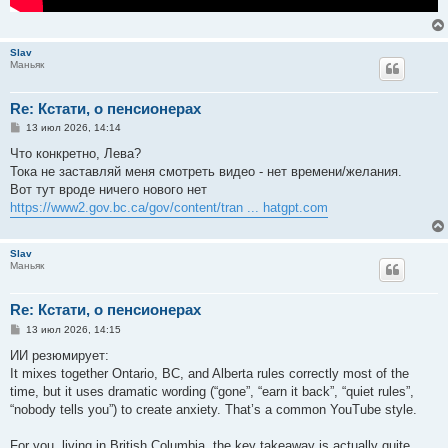
Slav
Маньяк
Re: Кстати, о пенсионерах
С
13 июл 2026, 14:14
о
о
Что конкретно, Лева?
б
Тока не заставляй меня смотреть видео - нет времени/желания.
щ
е
Вот тут вроде ничего нового нет
н
https://www2.gov.bc.ca/gov/content/tran ... hatgpt.com
и
е
Slav
Маньяк
Re: Кстати, о пенсионерах
С
13 июл 2026, 14:15
о
о
ИИ резюмирует:
б
It mixes together Ontario, BC, and Alberta rules correctly most of the
щ
е
time, but it uses dramatic wording (“gone”, “earn it back”, “quiet rules”,
н
“nobody tells you”) to create anxiety. That’s a common YouTube style.
и
е
For you, living in British Columbia, the key takeaway is actually quite