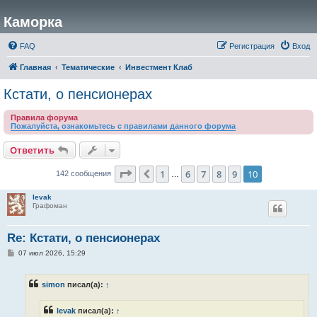
Каморка
FAQ
Регистрация
Вход
Главная
Тематические
Инвестмент Клаб
Кстати, о пенсионерах
Правила форума
Пожалуйста, ознакомьтесь с правилами данного форума
Ответить
Страница
10
из
10
1
6
7
8
9
10
Пред.
142 сообщения
…
levak
Графоман
Re: Кстати, о пенсионерах
С
07 июл 2026, 15:29
о
о
б
simon
писал(а):
↑
щ
е
н
levak
писал(а):
↑
и