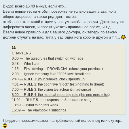
Видос всего 16.48 минут, если что..
Ввели новые тесты чтобы проверять не только ваши глаза, но и
общее здоровье, а также ряд доп. тестов,
чтобы понять в какой стадии у вас ум зашёл за разум..Дают рисунок
циферблата часов, и просят указать правильное время, и т.д.
Ввели новое правило и для вашего доктора, он теперь по закону
должен стучать на вас, типа у вас одна нога короче другой и т.п...
СHAPTERS
0:00 — The quiet rules that switch on with age
0:48 — Who I am
1:15 — First: driving is PROVINCIAL (check your province)
2:00 — Ignore the scary fake "2026 law" headlines
2:40
— RULE 1: your renewal clock speeds up
4:01 — RULE 2: the cognitive "clock" test (nothing to dread)
7:00 — RULE 3: the vision test (clear it in advance)
8:00 — RULE 4: the medical-reporting rule (the one most miss)
11:29 — RULE 5: the suspension & insurance sting
13:59 — What to do this week
15:09 — The Playbook + subscribe
Придется пересаживаться на трёхколесный велосипед или скутер...