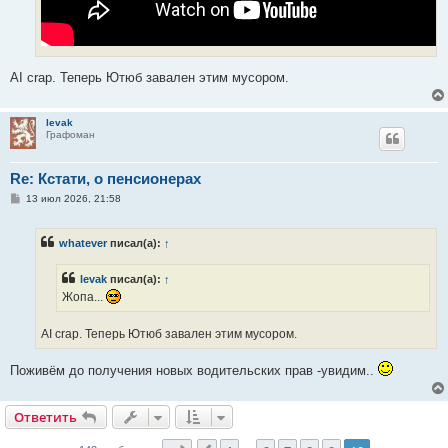
AI crap. Теперь Ютюб завален этим мусором.
levak
Графоман
Re: Кстати, о пенсионерах
С
13 июл 2026, 21:58
о
о
б
whatever
писал(а):
↑
щ
е
н
levak
писал(а):
↑
и
е
Жопа...
AI crap. Теперь Ютюб завален этим мусором.
Поживём до получения новых водительских прав -увидим..
Ответить