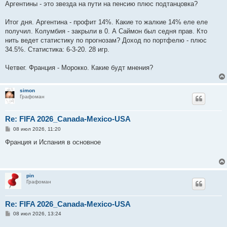
е
Аргентины - это звезда на пути на пенсию плюс подтанцовка?
Итог дня. Аргентина - профит 14%. Какие то жалкие 14% еле еле
получил. Колумбия - закрыли в 0. А Саймон был седня прав. Кто
нить ведет статистику по прогнозам? Доход по портфелю - плюс
34.5%. Статистика: 6-3-20. 28 игр.
Четвег. Франция - Морокко. Какие будт мнения?
simon
Графоман
Re: FIFA 2026_Canada-Mexico-USA
С
08 июл 2026, 11:20
о
о
Франция и Испания в основное
б
щ
е
н
и
pin
е
Графоман
Re: FIFA 2026_Canada-Mexico-USA
С
08 июл 2026, 13:24
о
о