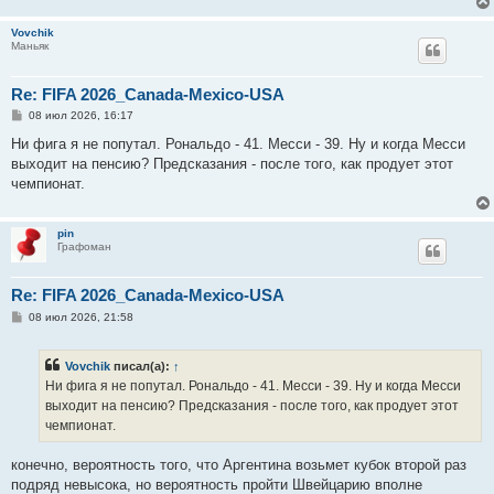
Vovchik
Маньяк
Re: FIFA 2026_Canada-Mexico-USA
С
08 июл 2026, 16:17
о
о
Ни фига я не попутал. Рональдо - 41. Месси - 39. Ну и когда Месси
б
выходит на пенсию? Предсказания - после того, как продует этот
щ
е
чемпионат.
н
и
е
pin
Графоман
Re: FIFA 2026_Canada-Mexico-USA
С
08 июл 2026, 21:58
о
о
б
Vovchik
писал(а):
↑
щ
е
Ни фига я не попутал. Рональдо - 41. Месси - 39. Ну и когда Месси
н
выходит на пенсию? Предсказания - после того, как продует этот
и
е
чемпионат.
конечно, вероятность того, что Аргентина возьмет кубок второй раз
подряд невысока, но вероятность пройти Швейцарию вполне