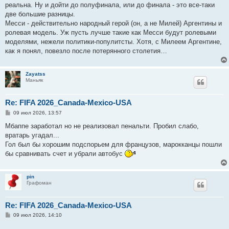
реальна. Ну и дойти до полуфинала, или до финала - это все-таки
две большие разницы.
Месси - действительно народный герой (он, а не Милей) Аргентины и
ролевая модель. Уж пусть лучше такие как Месси будут ролевыми
моделями, нежели политики-популитсты. Хотя, с Милеем Аргентине,
как я понял, повезло после потерянного столетия…
Zayatss
Маньяк
Re: FIFA 2026_Canada-Mexico-USA
С
09 июл 2026, 13:57
о
о
Мбаппе заработал но не реализовал пенальти. Пробил слабо,
б
вратарь угадал...
щ
е
Гол был бы хорошим подспорьем для французов, марокканцы пошли
н
бы сравнивать счет и убрали автобус
и
е
pin
Графоман
Re: FIFA 2026_Canada-Mexico-USA
С
09 июл 2026, 14:10
о
о