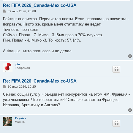
Re: FIFA 2026_Canada-Mexico-USA
С
09 июл 2026, 23:08
о
о
Рейтинг аналистов. Перелистал посты. Если неправильно посчитал -
б
поправьте. Никто же, кроме меня статистику не ведет.
щ
е
Точность прогнозов.
н
Саймон. Попал - 7. Мимо - 3. Был прав в 70% случаев.
и
е
Пин. Попал - 4. Мимо -3. Точность: 57.14%.
А больше никто прогнозов и не делал.
pin
Графоман
Re: FIFA 2026_Canada-Mexico-USA
С
10 июл 2026, 10:25
о
о
Сейчас общий гул: у Франции нет конкурентов на этом ЧМ. Франция -
б
уже чемпионы. Что говорят рынки? Сколько ставят на Францию,
щ
е
Испанию, Аргентину и Англию?
н
и
е
Zayatss
Маньяк