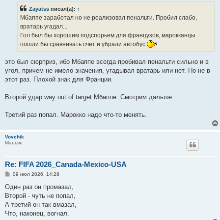
б
Zayatss
писал(а):
↑
щ
е
Мбаппе заработал но не реализовал пенальти. Пробил слабо,
н
вратарь угадал...
и
е
Гол был бы хорошим подспорьем для французов, марокканцы
пошли бы сравнивать счет и убрали автобус
это был сюрприз, ибо Мбаппе всегда пробивал пенальти сильно и в
угол, причем не имело значения, угадывал вратарь или нет. Но не в
этот раз. Плохой знак для Франции.
Второй удар way out of target Мбаппе. Смотрим дальше.
Третий раз попал. Марокко надо что-то менять.
Vovchik
Маньяк
Re: FIFA 2026_Canada-Mexico-USA
С
09 июл 2026, 14:28
о
о
Один раз он промазал,
б
Второй - чуть не попал,
щ
е
А третий он так вмазал,
н
Что, наконец, вогнал.
и