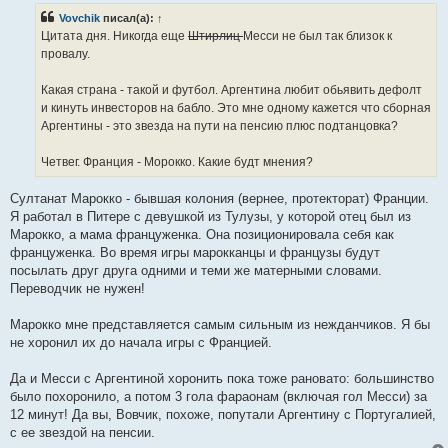
б
Vovchik
писал(а):
↑
щ
е
Цитата дня. Никогда еще
Штирлиц
Месси не был так близок к
н
провалу.
и
е
Какая страна - такой и футбол. Аргентина любит обьявить дефолт
и кинуть инвесторов на бабло. Это мне одному кажется что сборная
Аргентины - это звезда на пути на пенсию плюс подтанцовка?
Четвег. Франция - Морокко. Какие будт мнения?
Султанат Марокко - бывшая колония (вернее, протекторат) Франции.
Я работал в Питере с девушкой из Тулузы, у которой отец был из
Марокко, а мама француженка. Она позиционировала себя как
француженка. Во время игры марокканцы и французы будут
посылать друг друга одними и теми же матерными словами.
Переводчик не нужен!
Марокко мне представляется самым сильным из нежданчиков. Я бы
не хоронил их до начала игры с Францией.
Да и Месси с Аргентиной хоронить пока тоже рановато: большинство
было похоронило, а потом 3 гола фараонам (включая гол Месси) за
12 минут! Да вы, Вовчик, похоже, попутали Аргентину с Португалией,
с ее звездой на пенсии.