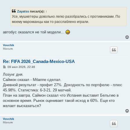
о
о
б
Zayatss
писал(а):
↑
щ
е
Усе, мушкетеры довольно легко разобрались с противниками. По
н
моему марокканцы как то расслаблено играли.
и
е
автобус оказался не той модели…
Vovchik
Маньяк
Re: FIFA 2026_Canada-Mexico-USA
С
09 июл 2026, 22:46
о
о
Лозунг дня.
б
Саймон сказал - Мбаппе сделал.
щ
е
Дневной результат - профит 27%. Доходность по портфелю - плюс
н
45.98%. Статистика: 6-3-21. 29 матчей.
и
е
План на завтра. Саймон сказал что Испания выставит Бельгию в
основное время. Рынок оценивает такой исход в 60%. Еще кто
желает высказаться?
Vovchik
Маньяк