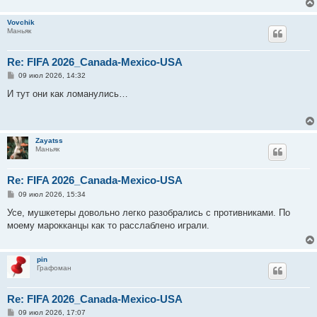
е
Vovchik
Маньяк
Re: FIFA 2026_Canada-Mexico-USA
С
09 июл 2026, 14:32
о
о
И тут они как ломанулись…
б
щ
е
н
и
Zayatss
е
Маньяк
Re: FIFA 2026_Canada-Mexico-USA
С
09 июл 2026, 15:34
о
о
Усе, мушкетеры довольно легко разобрались с противниками. По
б
моему марокканцы как то расслаблено играли.
щ
е
н
и
pin
е
Графоман
Re: FIFA 2026_Canada-Mexico-USA
С
09 июл 2026, 17:07