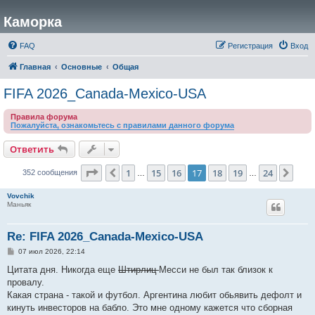
Каморка
FAQ
Регистрация
Вход
Главная
Основные
Общая
FIFA 2026_Canada-Mexico-USA
Правила форума
Пожалуйста, ознакомьтесь с правилами данного форума
Ответить
Страница
17
из
24
1
15
16
17
18
19
24
Пред.
След
352 сообщения
…
…
Vovchik
Маньяк
Re: FIFA 2026_Canada-Mexico-USA
С
07 июл 2026, 22:14
о
о
Цитата дня. Никогда еще
Штирлиц
Месси не был так близок к
б
провалу.
щ
е
Какая страна - такой и футбол. Аргентина любит обьявить дефолт и
н
кинуть инвесторов на бабло. Это мне одному кажется что сборная
и