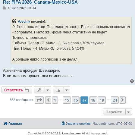
Re: FIFA 2026_Canada-Mexico-USA
С
10 июл 2026, 11:14
о
о
б
Vovchik
писал(а):
↑
щ
е
Рейтинг аналистов. Перелистал посты. Если неправильно посчитал
н
- поправьте. Никто же, кроме меня статистику не ведет.
и
е
Точность прогнозов.
Саймон. Попал - 7. Мимо - 3. Был прав в 70% случаев.
Пин. Попал - 4. Мимо -3. Точность: 57.14%.
А больше никто прогнозов и не делал.
Аргентина пройдет Швейцарию
В остальном прямо таки сомневаюсь.
Ответить
Страница
17
из
24
1
15
16
17
18
19
24
Пред.
След
352 сообщения
…
…
Перейти
Главная
Удалить cookies
Часовой пояс:
UTC-07:00
Copyright © 2003-2022,
kamorka.com
. All rights reserved.