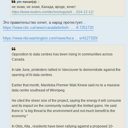
pin
писал(а):
↑
щ
е
не знаю, не знаю, Канада, вроде, хочет:
н
https://www.reuters.com/technology/arti ... 024-12-12/
и
е
Это правительство хочет, а народ протестует...
https://www.cbc.ca/news/canada/british- ... -9.7251720
https://www.nbcwashington.com/news/loca ... e/4127320/
Opposition to data centres has been rising in communities across
Canada.
In late June, protesters rallied in Vancouver to demonstrate against the
opening of AI data centres.
Earlier that month, Manitoba Premier Wab Kinew said no to a massive
data centre southeast of Winnipeg.
He cited the sheer size of the project, saying the energy it will consume
and its impact on the community outweigh the limited gains. He said
there is “a big threat to the environment and not much benefit to the
economy.”
In Olds, Alta., residents have been rallying against a proposed 10-