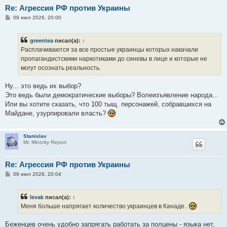
Re: Агрессия РФ против Украины
С
09 июл 2026, 20:00
о
о
б
greentea
писал(а):
↑
щ
е
Расплачиваются за все простые украинцы которых накачали
н
пропагандистскими наркотиками до синевы в лице и которые не
и
е
могут осознать реальность.
Ну... это ведь их выбор?
Это ведь были демократические выборы? Волеизъявление народа...
Или вы хотите сказать, что 100 тыщ. персонажей, собравшихся на
Майдане, узурпировали власть?
Stanislav
Mr. Minority Report
Re: Агрессия РФ против Украины
С
09 июл 2026, 20:04
о
о
б
levak
писал(а):
↑
щ
е
Меня больше напрягает количество украинцев в Канаде..
н
и
е
Беженцев очень удобно запрягать работать за полцены - языка нет,