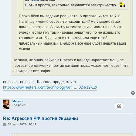
С этим просто, как только закончится электричество..
Плохо Лёва вы задачки реашаете. А где закончится-то ? У
Папы где именно сервер-то находиться? Не у мармота же
дома, на острове. Значит у мармота лично может и не быть
элекричества ( ну там индеицы решат что по не ихним это
традициям чтобы ночью свет лился, или еще какой
либеральный маразм), а каморка все еще будет вещать ваши
мысли.
Не знаю, не знаю, сейчас в Штатах и Канаде нарастает мощное
протестное движение против датацентров... может лет через пять
и прикроют все нафиг...
не знаю, не знаю, Канада, вроде, хочет:
https://www.reuters.com/technology/arti ... 024-12-12/
Marmot
Графоман
Re: Агрессия РФ против Украины
С
08 июл 2026, 20:11
о
о
б