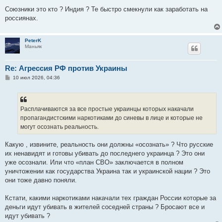
Союзники это кто ? Индия ? Те быстро смекнули как заработать на
россиянах.
PeterK
Маньяк
Re: Агрессия РФ против Украины
С
10 июл 2026, 04:36
о
о
б
щ
е
Расплачиваются за все простые украинцы которых накачали
н
пропагандистскими наркотиками до синевы в лице и которые не
и
е
могут осознать реальность.
Какую , извините, реальность они должны «осознать» ? Что русские
их ненавидят и готовы убивать до последнего украинца ? Это они
уже осознали. Или что «план СВО» заключается в полном
уничтожении как государства Украина так и украинской нации ? Это
они тоже давно поняли.
Кстати, какими наркотиками накачали тех граждан России которые за
деньги идут убивать в жителей соседней страны ? Бросают все и
идут убивать ?