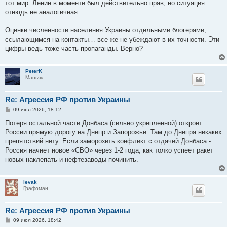
тот мир. Ленин в моменте был действительно прав, но ситуация
отнюдь не аналогичная.
Оценки численности населения Украины отдельными блогерами,
ссылающимся на контакты… все же не убеждают в их точности. Эти
цифры ведь тоже часть пропаганды. Верно?
PeterK
Маньяк
Re: Агрессия РФ против Украины
С
09 июл 2026, 18:12
о
о
Потеря остальной части Донбаса (сильно укрепленной) откроет
б
России прямую дорогу на Днепр и Запорожье. Там до Днепра никаких
щ
е
препятствий нету. Если заморозить конфликт с отдачей Донбаса -
н
Россия начнет новое «СВО» через 1-2 года, как толко успеет ракет
и
е
новых наклепать и нефтезаводы починить.
levak
Графоман
Re: Агрессия РФ против Украины
С
09 июл 2026, 18:42
о