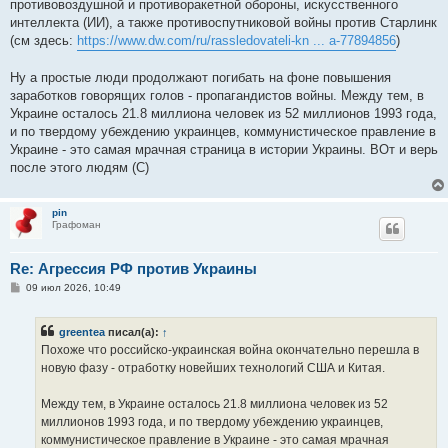
противовоздушной и противоракетной обороны, искусственного
интеллекта (ИИ), а также противоспутниковой войны против Старлинк
(см здесь:
https://www.dw.com/ru/rassledovateli-kn ... a-77894856
)
Ну а простые люди продолжают погибать на фоне повышения
заработков говорящих голов - пропагандистов войны. Между тем, в
Украине осталось 21.8 миллиона человек из 52 миллионов 1993 года,
и по твердому убеждению украинцев, коммунистическое правление в
Украине - это самая мрачная страница в истории Украины. ВОт и верь
после этого людям (С)
pin
Графоман
Re: Агрессия РФ против Украины
С
09 июл 2026, 10:49
о
о
б
greentea
писал(а):
↑
щ
е
Похоже что российско-украинская война окончательно перешла в
н
новую фазу - отработку новейших технологий США и Китая.
и
е
Между тем, в Украине осталось 21.8 миллиона человек из 52
миллионов 1993 года, и по твердому убеждению украинцев,
коммунистическое правление в Украине - это самая мрачная