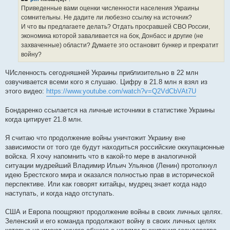
е
Приведенные вами оценки численности населения Украины
н
сомнительны. Не дадите ли любезно ссылку на источник?
и
е
И что вы предлагаете делать? Отдать просравшей СВО России,
экономика которой заваливается на бок, Донбасс и другие (не
захваченные) области? Думаете это остановит бункер и прекратит
войну?
ЧИсленность сегодняшней Украины приблизительно в 22 млн
озвучивается всеми кого я слушаю. Цифру в 21.8 млн я взял из
этого видео:
https://www.youtube.com/watch?v=Q2VdCbVAt7U
Бондаренко ссылается на личные источники в статистике Украины
когда цитирует 21.8 млн.
Я считаю что продолжение войны уничтожит Украину вне
зависимости от того где будут находиться российские оккупационные
войска. Я хочу напомнить что в какой-то мере в аналогичной
ситуации мудрейший Владимир Ильич Ульянов (Ленин) протолкнул
идею Брестского мира и оказался полностью прав в исторической
перспективе. Или как говорят китайцы, мудрец знает когда надо
наступать, и когда надо отступать.
США и Европа поощряют продолжение войны в своих личных целях.
Зеленский и его команда продолжают войну в своих личных целях