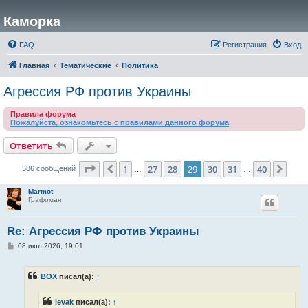
Каморка
FAQ
Регистрация
Вход
Главная
Тематические
Политика
Агрессия РФ против Украины
Правила форума
Пожалуйста, ознакомьтесь с правилами данного форума
Ответить
Страница
29
из
40
1
27
28
29
30
31
40
Пред.
След
586 сообщений
…
…
Marmot
Графоман
Re: Агрессия РФ против Украины
С
08 июл 2026, 19:01
о
о
б
BOX
писал(а):
↑
щ
е
н
levak
писал(а):
↑
и