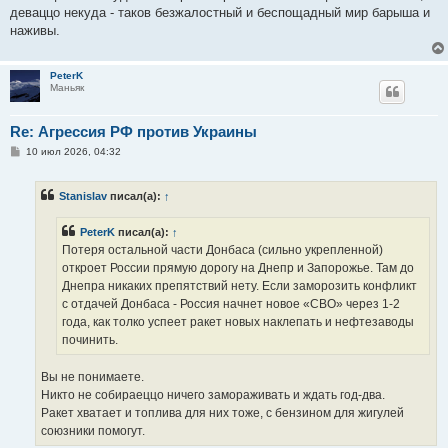
деваццо некуда - таков безжалостный и беспощадный мир барыша и
наживы.
PeterK
Маньяк
Re: Агрессия РФ против Украины
С
10 июл 2026, 04:32
о
о
б
Stanislav
писал(а):
↑
щ
е
н
PeterK
писал(а):
↑
и
е
Потеря остальной части Донбаса (сильно укрепленной)
откроет России прямую дорогу на Днепр и Запорожье. Там до
Днепра никаких препятствий нету. Если заморозить конфликт
с отдачей Донбаса - Россия начнет новое «СВО» через 1-2
года, как толко успеет ракет новых наклепать и нефтезаводы
починить.
Вы не понимаете.
Никто не собираеццо ничего замораживать и ждать год-два.
Ракет хватает и топлива для них тоже, с бензином для жигулей
союзники помогут.