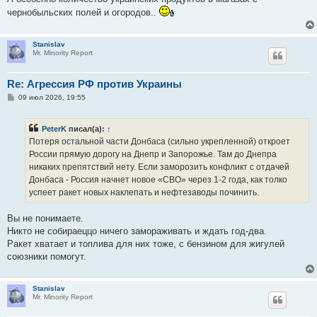
чернобыльских полей и огородов..
Stanislav
Mr. Minority Report
Re: Агрессия РФ против Украины
С
09 июл 2026, 19:55
о
о
б
PeterK
писал(а):
↑
щ
е
Потеря остальной части Донбаса (сильно укрепленной) откроет
н
России прямую дорогу на Днепр и Запорожье. Там до Днепра
и
е
никаких препятствий нету. Если заморозить конфликт с отдачей
Донбаса - Россия начнет новое «СВО» через 1-2 года, как толко
успеет ракет новых наклепать и нефтезаводы починить.
Вы не понимаете.
Никто не собираеццо ничего замораживать и ждать год-два.
Ракет хватает и топлива для них тоже, с бензином для жигулей
союзники помогут.
Stanislav
Mr. Minority Report