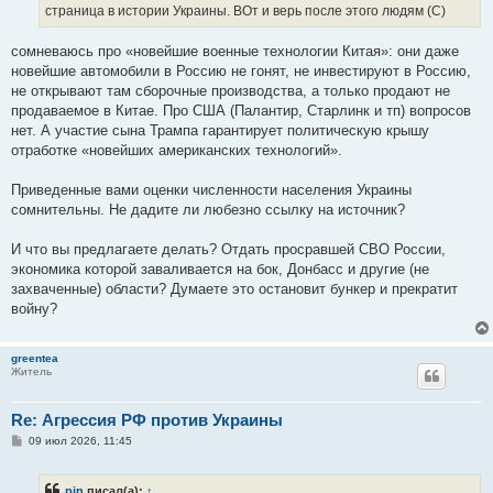
страница в истории Украины. ВОт и верь после этого людям (С)
сомневаюсь про «новейшие военные технологии Китая»: они даже
новейшие автомобили в Россию не гонят, не инвестируют в Россию,
не открывают там сборочные производства, а только продают не
продаваемое в Китае. Про США (Палантир, Старлинк и тп) вопросов
нет. А участие сына Трампа гарантирует политическую крышу
отработке «новейших американских технологий».
Приведенные вами оценки численности населения Украины
сомнительны. Не дадите ли любезно ссылку на источник?
И что вы предлагаете делать? Отдать просравшей СВО России,
экономика которой заваливается на бок, Донбасс и другие (не
захваченные) области? Думаете это остановит бункер и прекратит
войну?
greentea
Житель
Re: Агрессия РФ против Украины
С
09 июл 2026, 11:45
о
о
б
pin
писал(а):
↑
щ