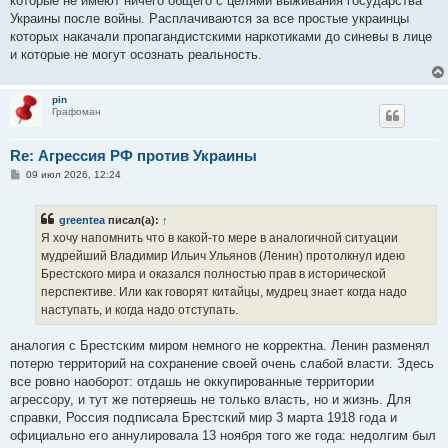
которые не имеют ничего общего с целями выживания государства
Украины после войны. Расплачиваются за все простые украинцы
которых накачали пропагандистскими наркотиками до синевы в лице
и которые не могут осознать реальность.
pin
Графоман
Re: Агрессия РФ против Украины
С
09 июл 2026, 12:24
о
о
б
greentea
писал(а):
↑
щ
е
Я хочу напомнить что в какой-то мере в аналогичной ситуации
н
мудрейший Владимир Ильич Ульянов (Ленин) протолкнул идею
и
е
Брестского мира и оказался полностью прав в исторической
перспективе. Или как говорят китайцы, мудрец знает когда надо
наступать, и когда надо отступать.
аналогия с Брестским миром немного не корректна. Ленин разменял
потерю территорий на сохранение своей очень слабой власти. Здесь
все ровно наоборот: отдашь не оккупированные территории
агрессору, и тут же потеряешь не только власть, но и жизнь. Для
справки, Россия подписала Брестский мир 3 марта 1918 года и
официально его аннулировала 13 ноября того же года: недолгим был