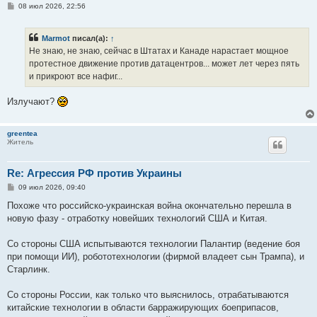
С
08 июл 2026, 22:56
о
о
б
Marmot
писал(а):
↑
щ
е
Не знаю, не знаю, сейчас в Штатах и Канаде нарастает мощное
н
протестное движение против датацентров... может лет через пять
и
е
и прикроют все нафиг...
Излучают?
greentea
Житель
Re: Агрессия РФ против Украины
С
09 июл 2026, 09:40
о
о
Похоже что российско-украинская война окончательно перешла в
б
новую фазу - отработку новейших технологий США и Китая.
щ
е
н
Со стороны США испытываются технологии Палантир (ведение боя
и
е
при помощи ИИ), робототехнологии (фирмой владеет сын Трампа), и
Старлинк.
Со стороны России, как только что выяснилось, отрабатываются
китайские технологии в области барражирующих боеприпасов,