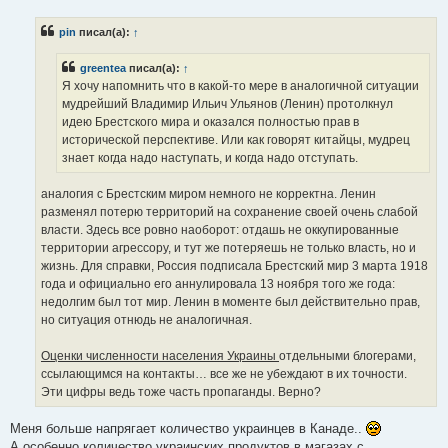
о
б
pin
писал(а):
↑
щ
е
н
greentea
писал(а):
↑
и
е
Я хочу напомнить что в какой-то мере в аналогичной ситуации
мудрейший Владимир Ильич Ульянов (Ленин) протолкнул
идею Брестского мира и оказался полностью прав в
исторической перспективе. Или как говорят китайцы, мудрец
знает когда надо наступать, и когда надо отступать.
аналогия с Брестским миром немного не корректна. Ленин
разменял потерю территорий на сохранение своей очень слабой
власти. Здесь все ровно наоборот: отдашь не оккупированные
территории агрессору, и тут же потеряешь не только власть, но и
жизнь. Для справки, Россия подписала Брестский мир 3 марта 1918
года и официально его аннулировала 13 ноября того же года:
недолгим был тот мир. Ленин в моменте был действительно прав,
но ситуация отнюдь не аналогичная.
Оценки численности населения Украины
отдельными блогерами,
ссылающимся на контакты… все же не убеждают в их точности.
Эти цифры ведь тоже часть пропаганды. Верно?
Меня больше напрягает количество украинцев в Канаде..
А особенно количество украинских продуктов в магазах с