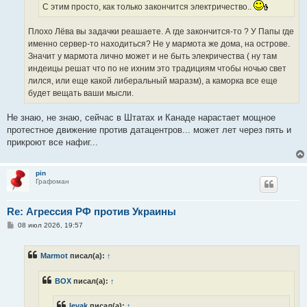
е
С этим просто, как только закончится электричество..
Плохо Лёва вы задачки реашаете. А где закончится-то ? У Папы где
именно сервер-то находиться? Не у мармота же дома, на острове.
Значит у мармота лично может и не быть элекричества ( ну там
индеицы решат что по не ихним это традициям чтобы ночью свет
лился, или еще какой либеральный маразм), а каморка все еще
будет вещать ваши мысли.
Не знаю, не знаю, сейчас в Штатах и Канаде нарастает мощное
протестное движение против датацентров... может лет через пять и
прикроют все нафиг...
pin
Графоман
Re: Агрессия РФ против Украины
С
08 июл 2026, 19:57
о
о
б
Marmot
писал(а):
↑
щ
е
н
BOX
писал(а):
↑
и
е
levak
писал(а):
↑