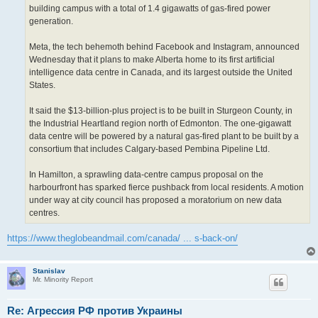
building campus with a total of 1.4 gigawatts of gas-fired power
generation.
Meta, the tech behemoth behind Facebook and Instagram, announced
Wednesday that it plans to make Alberta home to its first artificial
intelligence data centre in Canada, and its largest outside the United
States.
It said the $13-billion-plus project is to be built in Sturgeon County, in
the Industrial Heartland region north of Edmonton. The one-gigawatt
data centre will be powered by a natural gas-fired plant to be built by a
consortium that includes Calgary-based Pembina Pipeline Ltd.
In Hamilton, a sprawling data-centre campus proposal on the
harbourfront has sparked fierce pushback from local residents. A motion
under way at city council has proposed a moratorium on new data
centres.
https://www.theglobeandmail.com/canada/ ... s-back-on/
Stanislav
Mr. Minority Report
Re: Агрессия РФ против Украины