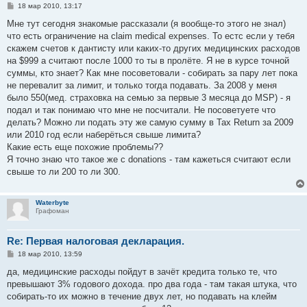
С
18 мар 2010, 13:17
о
о
Мне тут сегодня знакомые рассказали (я вообще-то этого не знал)
б
что есть ограничение на claim medical expenses. То естс если у тебя
щ
е
скажем счетов к дантисту или каких-то других медицинских расходов
н
на $999 а считают после 1000 то ты в пролёте. Я не в курсе точной
и
е
суммы, кто знает? Как мне посоветовали - собирать за пару лет пока
не перевалит за лимит, и только тогда подавать. За 2008 у меня
было 550(мед. страховка на семью за первые 3 месяца до MSP) - я
подал и так понимаю что мне не посчитали. Не посоветуете что
делать? Можно ли подать эту же самую сумму в Tax Return за 2009
или 2010 год если наберёться свыше лимита?
Какие есть еще похожие проблемы??
Я точно знаю что такое же с donations - там кажеться считают если
свыше то ли 200 то ли 300.
Waterbyte
Графоман
Re: Первая налоговая деклaрация.
С
18 мар 2010, 13:59
о
о
да, медицинские расходы пойдут в зачёт кредита только те, что
б
превышают 3% годового дохода. про два года - там такая штука, что
щ
е
собирать-то их можно в течение двух лет, но подавать на клейм
н