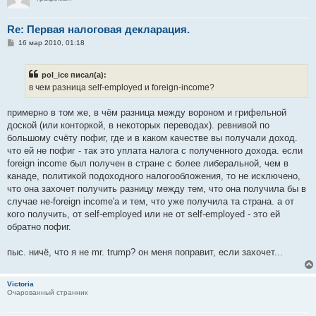
Re: Первая налоговая деклaрация.
С
16 мар 2010, 01:18
о
о
б
pol_ice писал(а):
щ
е
в чем разница self-employed и foreign-income?
н
и
е
примерно в том же, в чём разница между вороном и грифельной
доской (или конторкой, в некоторых переводах). ревнивой по
большому счёту пофиг, где и в каком качестве вы получали доход.
что ей не пофиг - так это уплата налога с полученного дохода. если
foreign income был получен в стране с более либеральной, чем в
канаде, политикой подоходного налогообложения, то не исключено,
что она захочет получить разницу между тем, что она получила бы в
случае не-foreign income'а и тем, что уже получила та страна. а от
кого получить, от self-employed или не от self-employed - это ей
обратно пофиг.
пыс. ничё, что я не mr. trump? он меня поправит, если захочет...
Victoria
Очарованный странник