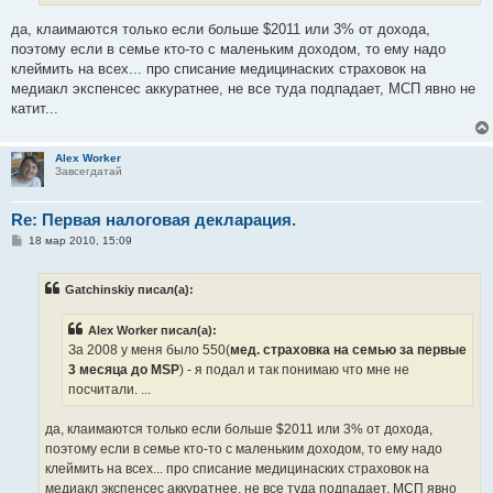
да, клаимаются только если больше $2011 или 3% от дохода,
поэтому если в семье кто-то с маленьким доходом, то ему надо
клеймить на всех... про списание медицинаских страховок на
медиакл экспенсес аккуратнее, не все туда подпадает, МСП явно не
катит...
Alex Worker
Завсегдатай
Re: Первая налоговая деклaрация.
С
18 мар 2010, 15:09
о
о
б
Gatchinskiy писал(а):
щ
е
н
Alex Worker писал(а):
и
е
За 2008 у меня было 550(
мед. страховка на семью за первые
3 месяца до MSP
) - я подал и так понимаю что мне не
посчитали. ...
да, клаимаются только если больше $2011 или 3% от дохода,
поэтому если в семье кто-то с маленьким доходом, то ему надо
клеймить на всех... про списание медицинаских страховок на
медиакл экспенсес аккуратнее, не все туда подпадает, МСП явно