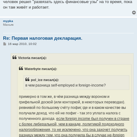
человек решил "развязать здесь финансовые узы" на то время, пока
он там живёт и работает.
mypka
Маньяк
Re: Первая налоговая деклaрация.
С
16 мар 2010, 10:02
о
о
б
Victoria писал(а):
щ
е
н
Waterbyte писал(а):
и
е
pol_ice писал(а):
в чем разница self-employed и foreign-income?
примерно в том же, в чём разница между вороном и
грифельной доской (или конторкой, в некоторых переводах).
ревнивой по большому счёту пофиг, где и в каком качестве вы
получали доход. что ей не пофиг - так это уплата налога с
полученного дохода.
если foreign income был получен в стране
с более либеральной, чем в канаде, политикой подоходного
налогообложения, то не исключено, что она захочет получить
разницу между тем, что она получила бы в случае не-foreign