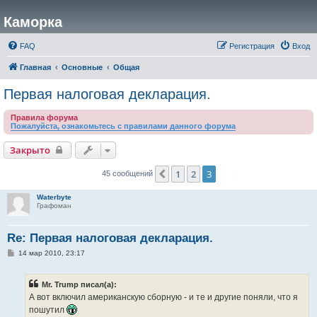
Каморка
FAQ
Регистрация
Вход
Главная
Основные
Общая
Первая налоговая деклaрация.
Правила форума
Пожалуйста, ознакомьтесь с правилами данного форума
Закрыто
1
2
3
Пред.
45 сообщений
Waterbyte
Графоман
Re: Первая налоговая деклaрация.
С
14 мар 2010, 23:17
о
о
б
Mr. Trump писал(а):
щ
е
А вот включил американскую сборную - и те и другие поняли, что я
н
пошутил
и