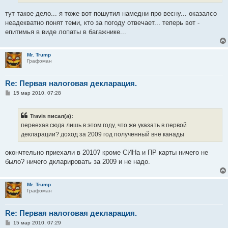
е
тут такое дело... я тоже вот пошутил намедни про весну... оказалсо
неадекватно понят теми, кто за погоду отвечает... теперь вот -
епитимья в виде лопаты в багажнике...
Mr. Trump
Графоман
Re: Первая налоговая деклaрация.
С
15 мар 2010, 07:28
о
о
б
Travis писал(а):
щ
е
переехав сюда лишь в этом году, что же указать в первой
н
декларации? доход за 2009 год полученный вне канады
и
е
окончтельно приехали в 2010? кромe СИНа и ПР карты ничего не
было? ничего дкларировать за 2009 и не надо.
Mr. Trump
Графоман
Re: Первая налоговая деклaрация.
С
15 мар 2010, 07:29