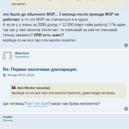
не катит...
это было до обычного MSP... 3 месяца после приезда MSP не
работает.
и то что MSP не считаеться я в курсе.
А если у у жены за 2009 доход < 12.000 (парт-тайм работа) ? По идее
так как у неё налогов почти нет, то списывай на неё-не списывай
тольку никакого?
ИЛИ есть шанс?
вообще-то не все про эти налоги понятно.
Waterbyte
Графоман
Re: Первая налоговая деклaрация.
С
18 мар 2010, 15:21
о
о
б
Alex Worker писал(а):
щ
е
вообще-то не все про эти налоги понятно, даже когда читаешь.
н
и
е
где читаешь?
вот тут был
? какая там буква непонятна?
mypka
Маньяк