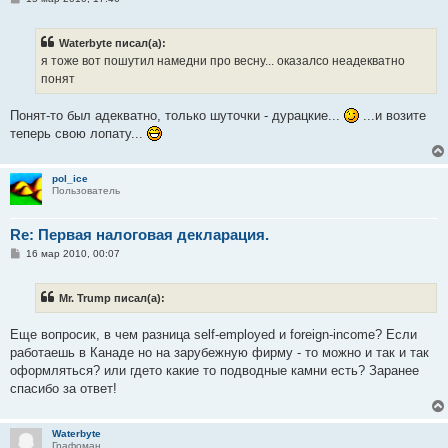
о
о
б
Waterbyte писал(а):
щ
е
я тоже вот пошутил намедни про весну... оказалсо неадекватно
н
понят
и
е
Понят-то был адекватно, только шуточки - дурацкие...
...и возите
теперь свою лопату...
pol_ice
Пользователь
Re: Первая налоговая деклaрация.
С
16 мар 2010, 00:07
о
о
б
Mr. Trump писал(а):
щ
е
н
Еще вопросик, в чем разница self-employed и foreign-income? Если
и
е
работаешь в Канаде но на зарубежную фирму - то можно и так и так
оформляться? или гдето какие то подводные камни есть? Заранее
спасибо за ответ!
Waterbyte
Графоман