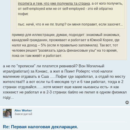
income'а и тем, что уже получила та страна
. а от кого получить,
от self-employed или не от self-employed - это ей обратно
пофиг.
пыс. ничё, что я не mr. trump? он меня поправит, если захочет...
пример для иллюстрации, думаю, подходит: знакомый знакомых,
канадский гражданин, проживает и работает в Южной Корее, где
налог на доход -- 5% (если я правильно запомнила). Так вот, тот
человек решил "развязать здесь финансовые узы" на то время,
пока он там живёт и работает.
а не по "прописки" ли платится ревнивой? Вон Могилный
играл(работал) за Кэнакс, а жил в Поинт Робертс чтоб налоги
маленкие отдавать в Сша .....Пофиг где заработал, а отдай по месту
жителства!!! а вот если ты 6 месяцев тут и 6 там работал, тогда в 2
странах отдувайся......хотя может еше какие ньюансы есть- я как
хоккеист не работал и в 2-3 странах бабло не пилил в одном физикал
году...
Alex Worker
Завсегдатай
Re: Первая налоговая деклaрация.