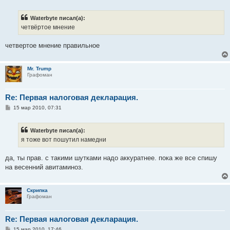
о
о
б
Waterbyte писал(а):
щ
е
четвёртое мнение
н
и
е
четвертое мнение правильное
Mr. Trump
Графоман
Re: Первая налоговая деклaрация.
С
15 мар 2010, 07:31
о
о
б
Waterbyte писал(а):
щ
е
я тоже вот пошутил намедни
н
и
е
да, ты прав. с такими шутками надо аккуратнее. пока же все спишу
на весенний авитаминоз.
Скрипка
Графоман
Re: Первая налоговая деклaрация.
С
15 мар 2010, 17:46