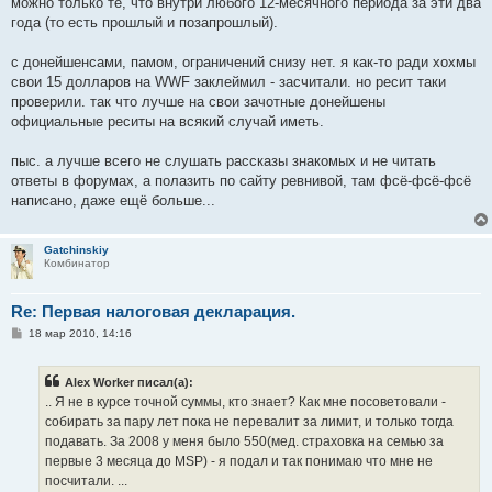
можно только те, что внутри любого 12-месячного периода за эти два
и
е
года (то есть прошлый и позапрошлый).
с донейшенсами, памом, ограничений снизу нет. я как-то ради хохмы
свои 15 долларов на WWF заклеймил - засчитали. но ресит таки
проверили. так что лучше на свои зачотные донейшены
официальные реситы на всякий случай иметь.
пыс. а лучше всего не слушать рассказы знакомых и не читать
ответы в форумах, а полазить по сайту ревнивой, там фсё-фсё-фсё
написано, даже ещё больше...
Gatchinskiy
Комбинатор
Re: Первая налоговая деклaрация.
С
18 мар 2010, 14:16
о
о
б
Alex Worker писал(а):
щ
е
.. Я не в курсе точной суммы, кто знает? Как мне посоветовали -
н
собирать за пару лет пока не перевалит за лимит, и только тогда
и
е
подавать. За 2008 у меня было 550(мед. страховка на семью за
первые 3 месяца до MSP) - я подал и так понимаю что мне не
посчитали. ...