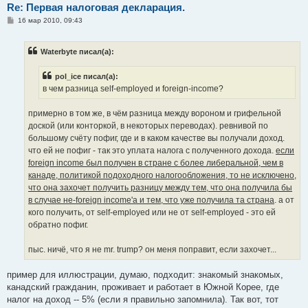
Re: Первая налоговая деклaрация.
С
16 мар 2010, 09:43
о
о
б
Waterbyte писал(а):
щ
е
н
pol_ice писал(а):
и
е
в чем разница self-employed и foreign-income?
примерно в том же, в чём разница между вороном и грифельной
доской (или конторкой, в некоторых переводах). ревнивой по
большому счёту пофиг, где и в каком качестве вы получали доход.
что ей не пофиг - так это уплата налога с полученного дохода.
если
foreign income был получен в стране с более либеральной, чем в
канаде, политикой подоходного налогообложения, то не исключено,
что она захочет получить разницу между тем, что она получила бы
в случае не-foreign income'а и тем, что уже получила та страна
. а от
кого получить, от self-employed или не от self-employed - это ей
обратно пофиг.
пыс. ничё, что я не mr. trump? он меня поправит, если захочет...
пример для иллюстрации, думаю, подходит: знакомый знакомых,
канадский гражданин, проживает и работает в Южной Корее, где
налог на доход -- 5% (если я правильно запомнила). Так вот, тот