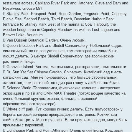
restaurant across, Capilano River Park and Hatchery, Cleveland Dam and
Reservour, Grouse Mnt.
 Stanley Park: Prospect Point, Rose Garden, Ferguson Point, Ceperley
Picnic Site, Second Beach, Third Beach, Devonian Harbour Park
(entrance to Stanley Park west of the marina at Coal Harbour), the
wooden bridge area in Ceperley Meadow, as well as Lost Lagoon and
Beaver Lake, Aquarium.
 Van Dussen Botanical Garden. Очень любим.
 Queen Elizabeth Park and Blodell Conservatory. Небольшой садик,
симпатичный, но не разгуляешься, там фотографии свадебные
любят делать. В центре Blodell Conservatory, где тропические
растения и птицы.
 Granville Island. Богема, магазинчики, ресторанчики, прикольности.
 Dr. Sun Yat Set Chinese Garden, Chinatown. Китайский сад и есть
китайский сад. Мне не понравилось, что больше строительных
элементов, чем растений, но один раз глянуть любопытно было.
 Science World (Головоломки, физические явления - интересная
экпозиция и пр.) и and OMNIMAX Theatre (потрясающее качество на
очень большой круглом экране, фильмы в основной
образовательного характера).
 Whyte cliff park. Тут хорошо пикник делать. Есть полуостровок у
берега, который вечером превращается в островок. Котики там
любят бока греть. Много русских. Если приехать поздно, могут быть
проблемы с парковкой.
 Lighthouse Park and Point Atkinson. Очень егкий hiking. Красивый