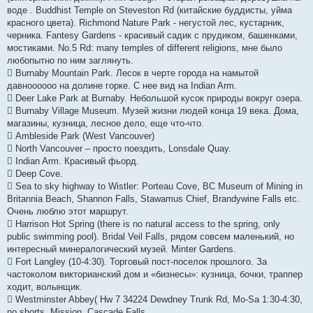
воде . Buddhist Temple on Steveston Rd (китайские буддисты, уйма
красного цвета). Richmond Nature Park - негустой лес, кустарник,
черника. Fantesy Gardens - красивый садик с прудиком, башенками,
мостиками. No.5 Rd: many temples of different religions, мне было
любопытно по ним заглянуть.
 Burnaby Mountain Park. Лесок в черте города на намытой
давноооооо на долине горке. С нее вид на Indian Arm.
 Deer Lake Park at Burnaby. Небольшой кусок природы вокруг озера.
 Burnaby Village Museum. Музей жизни людей конца 19 века. Дома,
магазины, кузница, лесное дело, еще что-что.
 Ambleside Park (West Vancouver)
 North Vancouver – просто поездить, Lonsdale Quay.
 Indian Arm. Красивый фьорд.
 Deep Cove.
 Sea to sky highway to Wistler: Porteau Cove, BC Museum of Mining in
Britannia Beach, Shannon Falls, Stawamus Chief, Brandywine Falls etc.
Очень люблю этот маршрут.
 Harrison Hot Spring (there is no natural access to the spring, only
public swimming pool). Bridal Veil Falls, рядом совсем маленький, но
интересный минералогический музей. Minter Gardens.
 Fort Langley (10-4:30). Торговый пост-поселок прошлого. За
частоколом викторианский дом и «бизнесы»: кузница, бочки, траппер
ходит, волынщик.
 Westminster Abbey( Hw 7 34224 Dewdney Trunk Rd, Mo-Sa 1:30-4:30,
no shorts, Mission, Cascade Falls.