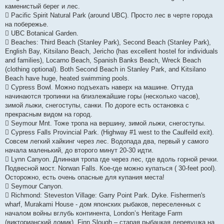
каменистый берег и лес.
 Pacific Spirit Natural Park (around UBC). Просто лес в черте города
на побережье.
 UBC Botanical Garden.
 Beaches: Third Beach (Stanley Park), Second Beach (Stanley Park),
English Bay, Kitsilano Beach, Jericho (has excellent hostel for individuals
and families), Locarno Beach, Spanish Banks Beach, Wreck Beach
(clothing optional). Both Second Beach in Stanley Park, and Kitsilano
Beach have huge, heated swimming pools.
 Cypress Bowl. Можно подъехать наверх на машине. Оттуда
начинаются тропинки на близлежайшие горы (несколько часов),
зимой лыжи, снегоступы, санки. По дороге есть остановка с
прекрасным видом на город.
 Seymour Mnt. Тоже тропа на вершину, зимой лыжи, снегоступы.
 Cypress Falls Provincial Park. (Highway #1 west to the Caulfeild exit).
Совсем легкий хайкинг через лес. Водопада два, первый у самого
начала маленький, до второго минут 20-30 идти.
 Lynn Canyon. Длинная тропа где через лес, где вдоль горной речки.
Подвесной мост. Norwan Falls. Кое-где можно купаться ( 30-feet pool).
Осторожно, есть очень опасные для купания места!
 Seymour Canyon.
 Richmond: Steveston Village: Garry Point Park. Dyke. Fishermen's
wharf, Murakami House - дом японских рыбаков, переселенных с
началом войны вглубь континента, London’s Heritage Farm
(викторианский домик). Finn Slough – старая рыбацкая деревушка на