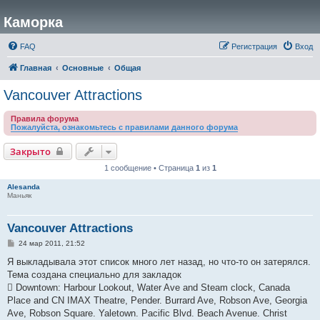
Каморка
FAQ
Регистрация
Вход
Главная
Основные
Общая
Vancouver Attractions
Правила форума
Пожалуйста, ознакомьтесь с правилами данного форума
Закрыто
1 сообщение • Страница
1
из
1
Alesanda
Маньяк
Vancouver Attractions
С
24 мар 2011, 21:52
о
о
Я выкладывала этот список много лет назад, но что-то он затерялся.
б
Тема создана специально для закладок
щ
е
 Downtown: Harbour Lookout, Water Ave and Steam clock, Canada
н
Place and CN IMAX Theatre, Pender. Burrard Ave, Robson Ave, Georgia
и
е
Ave, Robson Square. Yaletown. Pacific Blvd. Beach Avenue. Christ