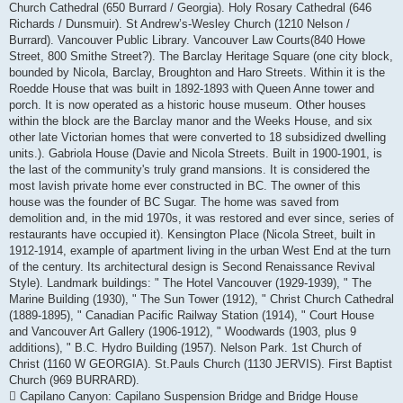
Church Cathedral (650 Burrard / Georgia). Holy Rosary Cathedral (646
Richards / Dunsmuir). St Andrew’s-Wesley Church (1210 Nelson /
Burrard). Vancouver Public Library. Vancouver Law Courts(840 Howe
Street, 800 Smithe Street?). The Barclay Heritage Square (one city block,
bounded by Nicola, Barclay, Broughton and Haro Streets. Within it is the
Roedde House that was built in 1892-1893 with Queen Anne tower and
porch. It is now operated as a historic house museum. Other houses
within the block are the Barclay manor and the Weeks House, and six
other late Victorian homes that were converted to 18 subsidized dwelling
units.). Gabriola House (Davie and Nicola Streets. Built in 1900-1901, is
the last of the community's truly grand mansions. It is considered the
most lavish private home ever constructed in BC. The owner of this
house was the founder of BC Sugar. The home was saved from
demolition and, in the mid 1970s, it was restored and ever since, series of
restaurants have occupied it). Kensington Place (Nicola Street, built in
1912-1914, example of apartment living in the urban West End at the turn
of the century. Its architectural design is Second Renaissance Revival
Style). Landmark buildings: " The Hotel Vancouver (1929-1939), " The
Marine Building (1930), " The Sun Tower (1912), " Christ Church Cathedral
(1889-1895), " Canadian Pacific Railway Station (1914), " Court House
and Vancouver Art Gallery (1906-1912), " Woodwards (1903, plus 9
additions), " B.C. Hydro Building (1957). Nelson Park. 1st Church of
Christ (1160 W GEORGIA). St.Pauls Church (1130 JERVIS). First Baptist
Church (969 BURRARD).
 Capilano Canyon: Capilano Suspension Bridge and Bridge House