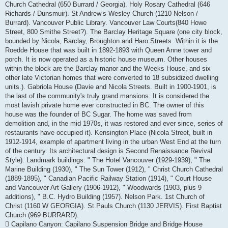
Church Cathedral (650 Burrard / Georgia). Holy Rosary Cathedral (646
Richards / Dunsmuir). St Andrew’s-Wesley Church (1210 Nelson /
Burrard). Vancouver Public Library. Vancouver Law Courts(840 Howe
Street, 800 Smithe Street?). The Barclay Heritage Square (one city block,
bounded by Nicola, Barclay, Broughton and Haro Streets. Within it is the
Roedde House that was built in 1892-1893 with Queen Anne tower and
porch. It is now operated as a historic house museum. Other houses
within the block are the Barclay manor and the Weeks House, and six
other late Victorian homes that were converted to 18 subsidized dwelling
units.). Gabriola House (Davie and Nicola Streets. Built in 1900-1901, is
the last of the community's truly grand mansions. It is considered the
most lavish private home ever constructed in BC. The owner of this
house was the founder of BC Sugar. The home was saved from
demolition and, in the mid 1970s, it was restored and ever since, series of
restaurants have occupied it). Kensington Place (Nicola Street, built in
1912-1914, example of apartment living in the urban West End at the turn
of the century. Its architectural design is Second Renaissance Revival
Style). Landmark buildings: " The Hotel Vancouver (1929-1939), " The
Marine Building (1930), " The Sun Tower (1912), " Christ Church Cathedral
(1889-1895), " Canadian Pacific Railway Station (1914), " Court House
and Vancouver Art Gallery (1906-1912), " Woodwards (1903, plus 9
additions), " B.C. Hydro Building (1957). Nelson Park. 1st Church of
Christ (1160 W GEORGIA). St.Pauls Church (1130 JERVIS). First Baptist
Church (969 BURRARD).
 Capilano Canyon: Capilano Suspension Bridge and Bridge House