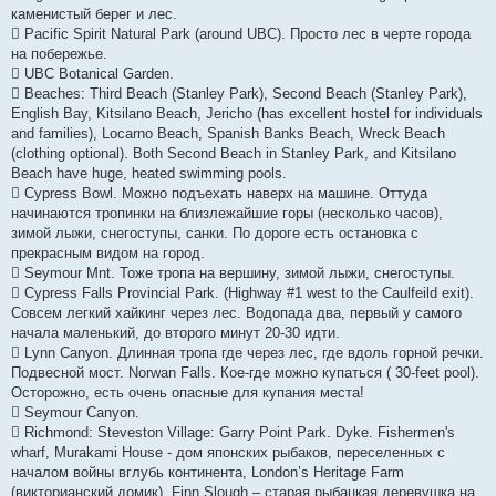
каменистый берег и лес.
 Pacific Spirit Natural Park (around UBC). Просто лес в черте города
на побережье.
 UBC Botanical Garden.
 Beaches: Third Beach (Stanley Park), Second Beach (Stanley Park),
English Bay, Kitsilano Beach, Jericho (has excellent hostel for individuals
and families), Locarno Beach, Spanish Banks Beach, Wreck Beach
(clothing optional). Both Second Beach in Stanley Park, and Kitsilano
Beach have huge, heated swimming pools.
 Cypress Bowl. Можно подъехать наверх на машине. Оттуда
начинаются тропинки на близлежайшие горы (несколько часов),
зимой лыжи, снегоступы, санки. По дороге есть остановка с
прекрасным видом на город.
 Seymour Mnt. Тоже тропа на вершину, зимой лыжи, снегоступы.
 Cypress Falls Provincial Park. (Highway #1 west to the Caulfeild exit).
Совсем легкий хайкинг через лес. Водопада два, первый у самого
начала маленький, до второго минут 20-30 идти.
 Lynn Canyon. Длинная тропа где через лес, где вдоль горной речки.
Подвесной мост. Norwan Falls. Кое-где можно купаться ( 30-feet pool).
Осторожно, есть очень опасные для купания места!
 Seymour Canyon.
 Richmond: Steveston Village: Garry Point Park. Dyke. Fishermen's
wharf, Murakami House - дом японских рыбаков, переселенных с
началом войны вглубь континента, London’s Heritage Farm
(викторианский домик). Finn Slough – старая рыбацкая деревушка на