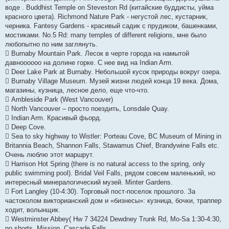
воде . Buddhist Temple on Steveston Rd (китайские буддисты, уйма
красного цвета). Richmond Nature Park - негустой лес, кустарник,
черника. Fantesy Gardens - красивый садик с прудиком, башенками,
мостиками. No.5 Rd: many temples of different religions, мне было
любопытно по ним заглянуть.
 Burnaby Mountain Park. Лесок в черте города на намытой
давноооооо на долине горке. С нее вид на Indian Arm.
 Deer Lake Park at Burnaby. Небольшой кусок природы вокруг озера.
 Burnaby Village Museum. Музей жизни людей конца 19 века. Дома,
магазины, кузница, лесное дело, еще что-что.
 Ambleside Park (West Vancouver)
 North Vancouver – просто поездить, Lonsdale Quay.
 Indian Arm. Красивый фьорд.
 Deep Cove.
 Sea to sky highway to Wistler: Porteau Cove, BC Museum of Mining in
Britannia Beach, Shannon Falls, Stawamus Chief, Brandywine Falls etc.
Очень люблю этот маршрут.
 Harrison Hot Spring (there is no natural access to the spring, only
public swimming pool). Bridal Veil Falls, рядом совсем маленький, но
интересный минералогический музей. Minter Gardens.
 Fort Langley (10-4:30). Торговый пост-поселок прошлого. За
частоколом викторианский дом и «бизнесы»: кузница, бочки, траппер
ходит, волынщик.
 Westminster Abbey( Hw 7 34224 Dewdney Trunk Rd, Mo-Sa 1:30-4:30,
no shorts, Mission, Cascade Falls.