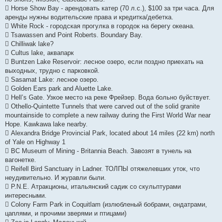
 Horse Show Bay - арендовать катер (70 л.с.), $100 за три часа. Для
аренды нужны водительские права и кредитка/дебетка.
 White Rock - городская прогулка в городок на берегу океана.
 Tsawassen and Point Roberts. Boundary Bay.
 Chilliwak lake?
 Cultus lake, аквапарк
 Buntzen Lake Reservoir: лесное озеро, если поздно приехать на
выходных, трудно с парковкой.
 Sasamat Lake: лесное озеро.
 Golden Ears park and Aluette Lake.
 Hell’s Gate. Узкое место на реке Фрейзер. Вода больно буйствует.
 Othello-Quintette Tunnels that were carved out of the solid granite
mountainside to complete a new railway during the First World War near
Hope. Kawkawa lake nearby.
 Alexandra Bridge Provincial Park, located about 14 miles (22 km) north
of Yale on Highway 1
 BC Museum of Mining - Britannia Beach. Завозят в тунель на
вагонетке.
 Reifell Bird Sanctuary in Ladner. ТОЛПЫ отяжелевших уток, что
неудивительно. И журавли были.
 P.N.E. Атракционы, итальянский садик со скульптурами
интересными.
 Colony Farm Park in Coquitlam (излюбленый бобрами, ондатрами,
цаплями, и прочими зверями и птицами)