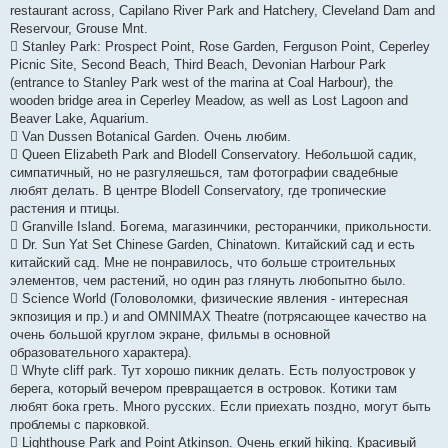
restaurant across, Capilano River Park and Hatchery, Cleveland Dam and
Reservour, Grouse Mnt.
 Stanley Park: Prospect Point, Rose Garden, Ferguson Point, Ceperley
Picnic Site, Second Beach, Third Beach, Devonian Harbour Park
(entrance to Stanley Park west of the marina at Coal Harbour), the
wooden bridge area in Ceperley Meadow, as well as Lost Lagoon and
Beaver Lake, Aquarium.
 Van Dussen Botanical Garden. Очень любим.
 Queen Elizabeth Park and Blodell Conservatory. Небольшой садик,
симпатичный, но не разгуляешься, там фотографии свадебные
любят делать. В центре Blodell Conservatory, где тропические
растения и птицы.
 Granville Island. Богема, магазинчики, ресторанчики, прикольности.
 Dr. Sun Yat Set Chinese Garden, Chinatown. Китайский сад и есть
китайский сад. Мне не понравилось, что больше строительных
элементов, чем растений, но один раз глянуть любопытно было.
 Science World (Головоломки, физические явления - интересная
экпозиция и пр.) и and OMNIMAX Theatre (потрясающее качество на
очень большой круглом экране, фильмы в основной
образовательного характера).
 Whyte cliff park. Тут хорошо пикник делать. Есть полуостровок у
берега, который вечером превращается в островок. Котики там
любят бока греть. Много русских. Если приехать поздно, могут быть
проблемы с парковкой.
 Lighthouse Park and Point Atkinson. Очень егкий hiking. Красивый