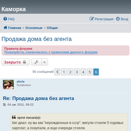
Каморка
FAQ
Регистрация
Вход
Главная
Основные
Общая
Продажа дома без агента
Правила форума
Пожалуйста, ознакомьтесь с правилами данного форума
Закрыто
1
2
3
4
5
6
Пред.
90 сообщений
akela
Графоман
Re: Продажа дома без агента
С
04 авг 2011, 09:22
о
о
б
eprst писал(а):
щ
е
биг диал. ну вы как "нерожденные в ссср". жигули стоили 5 годовых
н
зарплат, а покупали, и еще очереди стояли.
и