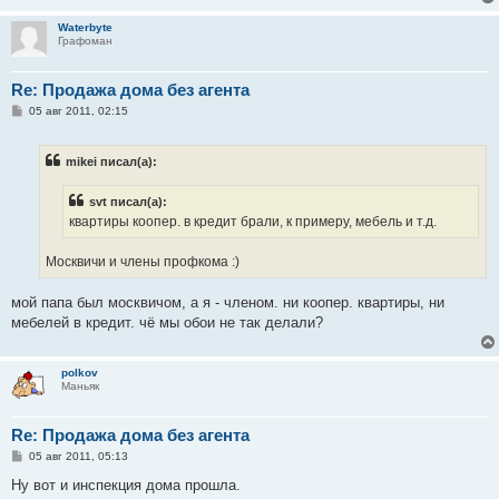
Waterbyte
Графоман
Re: Продажа дома без агента
С
05 авг 2011, 02:15
о
о
б
mikei писал(а):
щ
е
н
svt писал(а):
и
е
квартиры коопер. в кредит брали, к примеру, мебель и т.д.
Москвичи и члены профкома :)
мой папа был москвичом, а я - членом. ни коопер. квартиры, ни
мебелей в кредит. чё мы обои не так делали?
polkov
Маньяк
Re: Продажа дома без агента
С
05 авг 2011, 05:13
о
о
Ну вот и инспекция дома прошла.
б