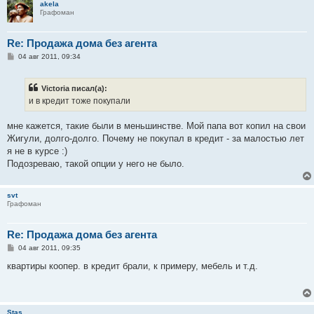
akela
Графоман
Re: Продажа дома без агента
С
04 авг 2011, 09:34
о
о
б
Victoria писал(а):
щ
е
и в кредит тоже покупали
н
и
е
мне кажется, такие были в меньшинстве. Мой папа вот копил на свои
Жигули, долго-долго. Почему не покупал в кредит - за малостью лет
я не в курсе :)
Подозреваю, такой опции у него не было.
svt
Графоман
Re: Продажа дома без агента
С
04 авг 2011, 09:35
о
о
квартиры коопер. в кредит брали, к примеру, мебель и т.д.
б
щ
е
н
и
Stas