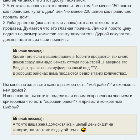
многие не знают что этот доступ появился.
2.Агентская лапша что это сложно и типо там *не менее 150 шагов
как правильно купить дом* или *не менее 220 шагов как правильно
продать дом*.
3.Урбанд легенд (ака агентская лапша) что агентские платит
продавец. Думается что это главная причина. Лично я просто цену
поднял на размер комиссии агенту покупателя. Дурной покупатель
должен платить за свои принципы.
levak писал(а):
Кроме того если в вашем районе в Торонто продаются так много
домов сразу, вам надо бежать оттуда побыстрей ..Наверное это
Виздзор, красиво закамуфлированный под ГТА...
В хороших районах дома продаются редко в таких количествах.
Вы конешно же знаете какого размера есть *мой район*? и сколько в
нем домов?
И конешно же вы хотите поделиться своим сокровенным знанием и
критериями что есть *хороший район*? и привести конкретные
цыфры?
levak писал(а):
А то что ваша жена домохозяйка и целый день сидит на
каморке,так это тоже из другой темы..