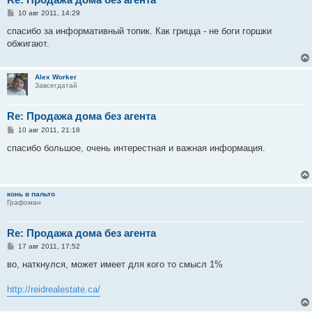
С
10 авг 2011, 14:29
о
о
спасибо за информативный топик. Как грицца - не боги горшки
б
обжигают.
щ
е
н
и
Alex Worker
е
Завсегдатай
Re: Продажа дома без агента
С
10 авг 2011, 21:18
о
о
спасибо большое, очень интерестная и важная информация.
б
щ
е
н
и
конь в пальто
е
Графоман
Re: Продажа дома без агента
С
17 авг 2011, 17:52
о
о
во, наткнулся, может имеет для кого то смысл 1%
б
щ
е
http://reidrealestate.ca/
н
и