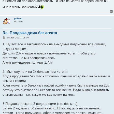
а нельзя ли полюбопытствовать - и кого из местных персонажей вы
мне в жены записали?
polkov
Маньяк
Re: Продажа дома без агента
С
10 авг 2011, 13:54
о
о
1. Ну вот все и закончилось - на выходные подписаны все бумаги,
б
отданы лоерам.
щ
е
Депозит 20к у нашего лоера - покупатель хотел чтобы у его
н
агентства, но мы воспротивились.
и
е
Агент покупателя получит 1.7%
2. Мы получили на 2к больше чем хотели.
Когда продавали без млс - то самый лучший офер был на 5к меньше
чем мы хотели.
Хотя может это было изза нашей ошибки - цена была меньше на 20к
потому что выставляли без учета агентских. Надо было выставлять
с агентскими - т.е. такую же как потом на млс.
3.Продавали около 2 недель сами (т.е. без млс).
Затем 2 недели с объявой на млс. Плюс неделя на инспекцию.
Кстати - когда получаешь офер с условием то должен изменить