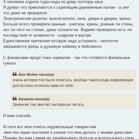
3 человека ходили туда-сюда по дому полтора часа.
щ
е
Я думал что прикопаются к скрипящим деревянным полам - а они
н
это даже не проверяли.
и
е
Электрические розетки, выключатели, окна, двери и дверки, краны.
Больше всего проверяли ванные - унитазы, краны, ровные ли стены,
нет ли чего на стенах, даже толкали их. Видимо проверяли есть ли
последствия от влажности - снаружи и внутри.
Единственная претензия которую надо устранить - неплотно
закрывается дверь в душевую кабинку в бейсменте.
С финансами вроде тоже нормалек - так что готовятся финальные
гумаги.
Alex Worker писал(а):
очень интерестно было почитать. вообще такого рода информация
достаточно полезна сама по себе.
Alesanda писал(а):
Зачем же так, мне вот интересно читать.
И вам спасибо.
Кстати вот мои ответы недовольным товарисчам
-мне пох ваши пыхтения и указки что мне делать с моими деньгами.
Почему бы вам самим не зарабатывать больше и использовать свои