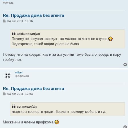
е
Житель
Re: Продажа дома без агента
С
04 авг 2011, 10:16
о
о
б
akela писал(а):
щ
е
Почему не покупал в кредит - за малостью лет я не в курсе
н
Подозреваю, такой опции у него не было.
и
е
Потому что на кредит, как и за жигулями тоже была очередь в пару
тройку лет.
mikei
Графоман
Re: Продажа дома без агента
С
04 авг 2011, 12:54
о
о
б
svt писал(а):
щ
е
квартиры коопер. в кредит брали, к примеру, мебель и т.д.
н
и
е
Москвичи и члены профкома