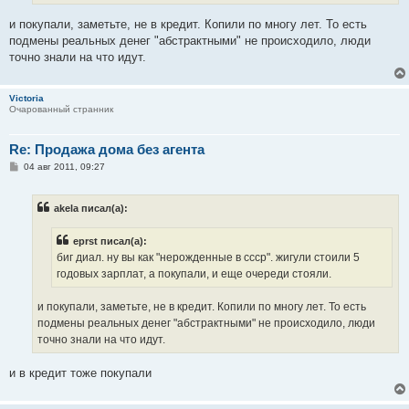
е
и покупали, заметьте, не в кредит. Копили по многу лет. То есть
подмены реальных денег "абстрактными" не происходило, люди
точно знали на что идут.
Victoria
Очарованный странник
Re: Продажа дома без агента
С
04 авг 2011, 09:27
о
о
б
akela писал(а):
щ
е
н
eprst писал(а):
и
е
биг диал. ну вы как "нерожденные в ссср". жигули стоили 5
годовых зарплат, а покупали, и еще очереди стояли.
и покупали, заметьте, не в кредит. Копили по многу лет. То есть
подмены реальных денег "абстрактными" не происходило, люди
точно знали на что идут.
и в кредит тоже покупали