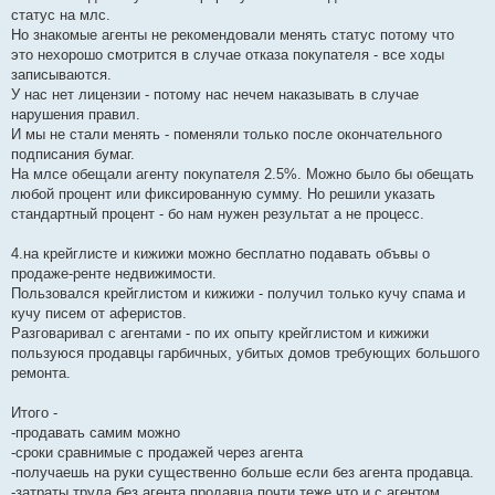
статус на млс.
Но знакомые агенты не рекомендовали менять статус потому что
это нехорошо смотрится в случае отказа покупателя - все ходы
записываются.
У нас нет лицензии - потому нас нечем наказывать в случае
нарушения правил.
И мы не стали менять - поменяли только после окончательного
подписания бумаг.
На млсе обещали агенту покупателя 2.5%. Можно было бы обещать
любой процент или фиксированную сумму. Но решили указать
стандартный процент - бо нам нужен результат а не процесс.
4.на крейглисте и кижижи можно бесплатно подавать объвы о
продаже-ренте недвижимости.
Пользовался крейглистом и кижижи - получил только кучу спама и
кучу писем от аферистов.
Разговаривал с агентами - по их опыту крейглистом и кижижи
пользуюся продавцы гарбичных, убитых домов требующих большого
ремонта.
Итого -
-продавать самим можно
-сроки сравнимые с продажей через агента
-получаешь на руки существенно больше если без агента продавца.
-затраты труда без агента продавца почти теже что и с агентом