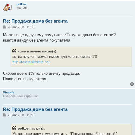
е
polkov
Маньяк
Re: Продажа дома без агента
С
23 авг 2011, 11:08
о
о
Может еще одну тему замутить - *Покупка дома без агента*?
б
имется ввиду без агента покупателя
щ
е
н
конь в пальто писал(а):
и
е
во, наткнулся, может имеет для кого то смысл 1%
http://reidrealestate.ca/
Скорее всего 1% только агенту продавца.
Плюс агент покупателя.
Victoria
Очарованный странник
Re: Продажа дома без агента
С
23 авг 2011, 11:58
о
о
б
polkov писал(а):
щ
е
Может еще одну тему замутить - *Покупка дома без агента*?