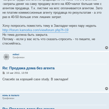
-затраты денег на саму продажу всего на 400+налог больше чем с
агентом продавца. Т.к. листинг на млс оплачивается агентом. Зато
не платим коммиссионные агенту продавца по результатам - а это
раз в 40-50 больше этих лишних затрат.
Хочу попросить поместить тему в Закладки через пару недель
http://forum.kamorka.com/viewforum.php?f=19
Но тема должна быть закрыта.
Потому - если у вас есть что сказать-спросить - то пишите, не
стесняйтесь.
mikei
Графоман
Re: Продажа дома без агента
С
10 авг 2011, 13:59
о
о
Спасибо за хороший case study. В закладки!
б
щ
е
н
и
конь в пальто
е
Графоман
Re: Продажа дома без агента