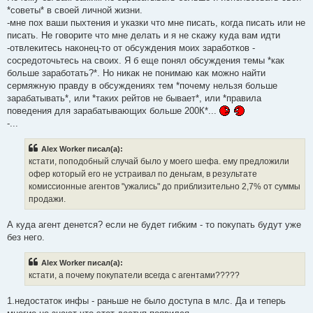
*советы* в своей личной жизни.
-мне пох ваши пыхтения и указки что мне писать, когда писать или не
писать. Не говорите что мне делать и я не скажу куда вам идти
-отвлекитесь наконец-то от обсуждения моих заработков -
сосредоточьтесь на своих. Я б еще понял обсуждения темы *как
больше заработать?*. Но никак не понимаю как можно найти
сермяжную правду в обсуждениях тем *почему нельзя больше
зарабатывать*, или *таких рейтов не бывает*, или *правила
поведения для зарабатывающих больше 200К*...
-...
Alex Worker писал(а):
кстати, поподобный случай было у моего шефа. ему предложили
офер который его не устраивал по деньгам, в результате
комиссионные агентов "ужались" до приблизительно 2,7% от суммы
продажи.
А куда агент денется? если не будет гибким - то покупать будут уже
без него.
Alex Worker писал(а):
кстати, а почему покупатели всегда с агентами?????
1.недостаток инфы - раньше не было доступа в млс. Да и теперь