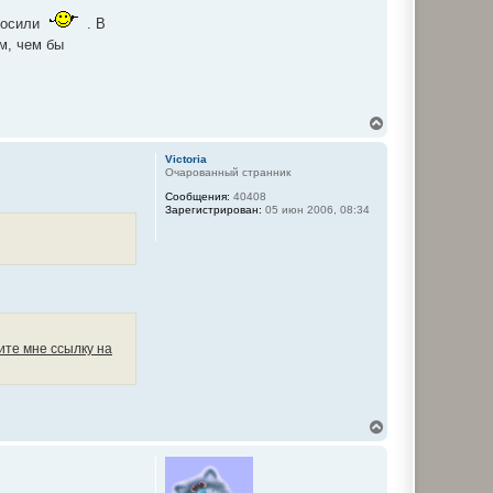
росили
. В
м, чем бы
В
е
р
Victoria
н
Очарованный странник
у
Сообщения:
40408
т
Зарегистрирован:
05 июн 2006, 08:34
ь
с
я
к
н
а
ч
а
л
те мне ссылку на
у
В
е
р
н
у