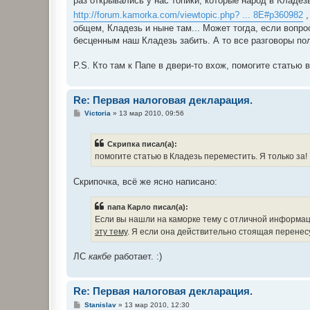
раз открывались у нас топики, которые народ в Кладезь
http://forum.kamorka.com/viewtopic.php? ... 8E#p360982
,
общем, Кладезь и ныне там... Может тогда, если вопр
бесценным наш Кладезь забить. А то все разговоры полу
P.S. Кто там к Папе в двери-то вхож, помогите статью 
Re: Первая налоговая деклaрация.
С
Victoria
»
13 мар 2010, 09:56
о
о
б
Скрипка писал(а):
щ
е
помогите статью в Кладезь переместить. Я только за!
н
и
е
Скрипочка, всё же ясно написано:
папа Карло писал(а):
Если вы нашли на каморке тему с отличной информац
эту тему
. Я если она действительно стоящая перенес
ЛС
какбе
работает. :)
Re: Первая налоговая деклaрация.
С
Stanislav
»
13 мар 2010, 12:30