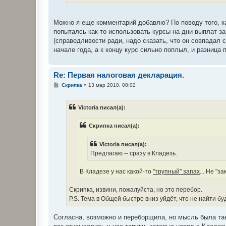
Можно я еще комментарий добавлю? По поводу того, как
попыталсь как-то использовать курсы на дни выплат за
(справедливости ради, надо сказать, что он совпадал
начале года, а к концу курс сильно поплыл, и разница
Re: Первая налоговая деклaрация.
С
Скрипка
»
13 мар 2010, 08:02
о
о
б
Victoria писал(а):
щ
е
н
Скрипка писал(а):
и
е
Victoria писал(а):
Предлагаю -- сразу в Кладезь.
В Кладезе у нас какой-то
"трупный" запах
... Не "
Скрипка, извини, пожалуйста, но это перебор.
P.S. Тема в Общей быстро вниз уйдёт, что не найти буд
Согласна, возможно и переборщила, но мысль была така