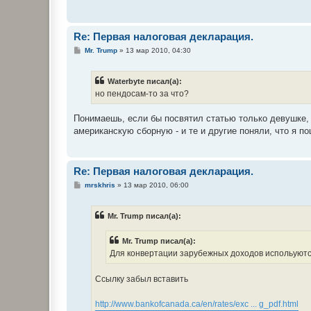
Re: Первая налоговая деклaрация.
С
Mr. Trump
»
13 мар 2010, 04:30
о
о
б
Waterbyte писал(а):
щ
е
но пендосам-то за что?
н
и
е
Понимаешь, если бы посвятил статью только девушке, 
американскую сборную - и те и другие поняли, что я п
Re: Первая налоговая деклaрация.
С
mrskhris
»
13 мар 2010, 06:00
о
о
б
Mr. Trump писал(а):
щ
е
н
Mr. Trump писал(а):
и
е
Для конвертации зарубежных доходов испольуются 
Ссылку забыл вставить
http://www.bankofcanada.ca/en/rates/exc ... g_pdf.html