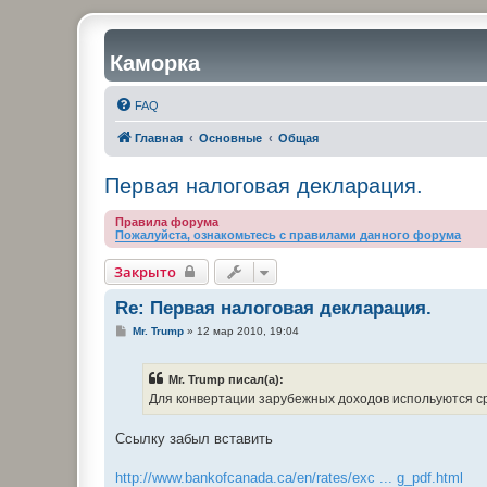
Каморка
FAQ
Главная
Основные
Общая
Первая налоговая деклaрация.
Правила форума
Пожалуйста, ознакомьтесь с правилами данного форума
Закрыто
Re: Первая налоговая деклaрация.
С
Mr. Trump
»
12 мар 2010, 19:04
о
о
б
Mr. Trump писал(а):
щ
е
Для конвертации зарубежных доходов испольуются сре
н
и
е
Ссылку забыл вставить
http://www.bankofcanada.ca/en/rates/exc ... g_pdf.html