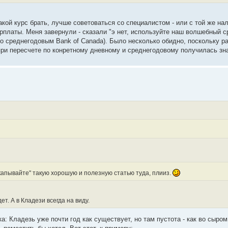
ой курс брать, лучше советоваться со специалистом - или с той же нал
рплаты. Меня завернули - сказали "э нет, используйте наш волшебный с
 со среднегодовым Bank of Canada). Было несколько обидно, поскольку 
 при пересчете по конретному дневному и среднегодовому получилась зн
закапывайте" такую хорошую и полезную статью туда, плииз.
ет. А в Кладези всегда на виду.
: Кладезь уже почти год как существует, но там пустота - как во сыром