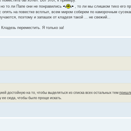
 поместить бы хотел. Вот этот, к примеру:
 но то ли Папе они не понравились
, то ли мы слишком тихо его п
ос опять на повестке всплыл, всем миром соберем по каморочным сусека
чаются, поэтому и запашок от кладезя такой ... не свежий...
в Кладезь переместить. Я только за!
ией достойную на то, чтобы выделяться из списка всех остальных тем
пришли
у ее сюда, чтобы было проще искать.