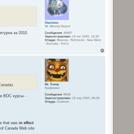
т
ь
с
я
к
Stanislav
н
Mr. Minority Report
а
ч
етурна за 2010.
Сообщения:
46887
а
Зарегистрирован:
19 окт 2005, 16:33
Откуда:
Moscow - Richmond - New Wesт
л
- Burnaby - PoCo
у
В
е
р
н
у
т
ь
с
я
Mr. Trump
Canada).
к
Графоман
н
Сообщения:
9948
е BOC курсы -
а
Зарегистрирован:
23 апр 2005, 08:28
ч
Откуда:
Cowtown
а
л
у
te that was
in effect
k of Canada Web site