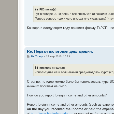
о
о
б
PIX писал(а):
щ
е
Тут в январе 2010 решил все снять что отложил в 200
н
Теперь вопрос - где и чего и когда мне указывать? Что
и
е
Контора в следующем году пришлет форму Т4РСП - испо
Re: Первая налоговая деклaрация.
С
Mr. Trump
»
13 мар 2010, 15:23
о
о
б
mrskhris писал(а):
щ
е
используйте наш волшебный среднегодовой курс" (спр
н
и
е
Странно, по идее можно было бы использовать курс BO
никаких проблем не было.
How do you report foreign income and other amounts?
Report foreign income and other amounts (such as expense
on the day you received the income or paid the expens
at
http://www.bankofcanada.ca
, or contact us for an averag