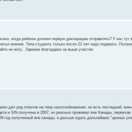
исано, когда ребенок должен первую декларацию отправлять? У нас тут в
ретье мнение. Типа студенту только после 22 лет надо подавать. Полази
айти не могу...Заранее благодарен за выше участие.
акже дал ряд ответов на тему налогооблажения, но есть последний, важ
арта и SIN получены в 2007, но реально проживал вне Канады, переехав
009 год полученный вне канады, и дальше ждать дальнейших "ценных указ