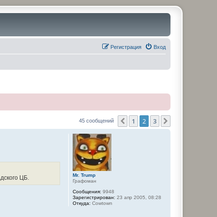
Регистрация
Вход
1
2
3
Пред.
След.
45 сообщений
Mr. Trump
дскогo ЦБ.
Графоман
Сообщения:
9948
Зарегистрирован:
23 апр 2005, 08:28
Откуда:
Cowtown