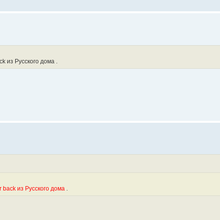
k из Русского дома .
r back из Русского дома
.