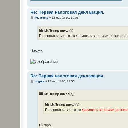
Re: Первая налоговая деклaрация.
С
Mr. Trump
»
12 мар 2010, 19:08
о
о
б
Mr. Trump писал(а):
щ
е
Посвящаю эту статью девушке с волосами до lower bac
н
и
е
Нимфа.
Re: Первая налоговая деклaрация.
С
mypka
»
12 мар 2010, 19:50
о
о
б
Mr. Trump писал(а):
щ
е
н
Mr. Trump писал(а):
и
е
Посвящаю эту статью
девушке с волосами до lowe
Нимфа.