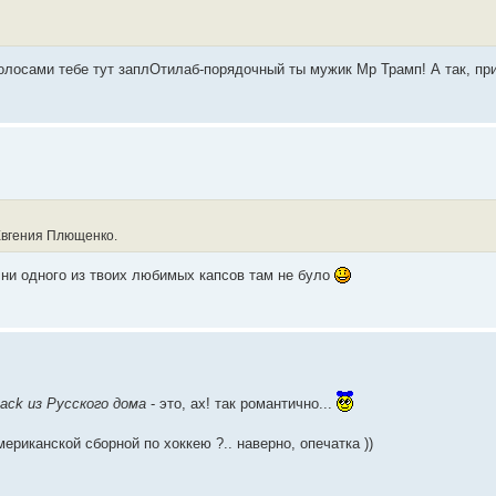
ко волосами тебе тут заплОтилаб-порядочный ты мужик Мр Трамп! А так, пр
Евгения Плющенко.
 ни одного из твоих любимых капсов там не було
ack из Русского дома
- это, ах! так романтично...
ериканской сборной по хоккею ?.. наверно, опечатка ))