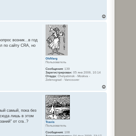
В
е
р
н
у
т
опрос возник...в год
ь
л по сайту СRA, но
с
я
к
н
OldVarg
Пользователь
а
ч
Сообщения:
139
а
Зарегистрирован:
05 янв 2006, 10:14
л
Откуда:
Chelyabinsk - Moskva -
у
Zelenograd - Vancouver
В
е
р
н
у
т
ный самый, пока без
ь
 сюда лишь в этом
с
я
аний" от cra..?
Travis
к
Пользователь
н
Сообщения:
108
а
Зарегистрирован:
04 фев 2009, 23:17