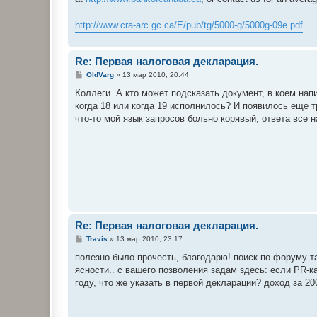
http://www.cra-arc.gc.ca/E/pub/tg/5000-g/5000g-09e.pdf
Re: Первая налоговая деклaрация.
С
OldVarg
»
13 мар 2010, 20:44
о
о
Коллеги. А кто может подсказать документ, в коем нап
б
когда 18 или когда 19 исполнилось? И появилось еще т
щ
е
что-то мой язык запросов больно корявый, ответа все н
н
и
е
Re: Первая налоговая деклaрация.
С
Travis
»
13 мар 2010, 23:17
о
о
полезно было прочесть, благодарю! поиск по форуму т
б
ясности.. с вашего позволения задам здесь: если PR-к
щ
е
году, что же указать в первой декларации? доход за 2
н
и
е