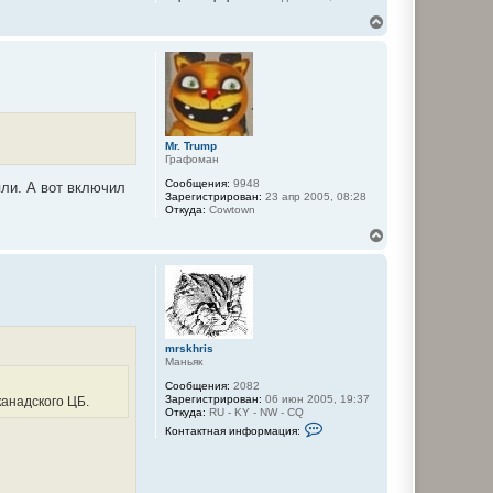
ч
а
В
л
е
у
р
н
у
т
ь
с
я
Mr. Trump
к
Графоман
н
Сообщения:
9948
яли. А вот включил
а
Зарегистрирован:
23 апр 2005, 08:28
ч
Откуда:
Cowtown
а
В
л
е
у
р
н
у
т
ь
с
mrskhris
я
Маньяк
к
Сообщения:
2082
н
Зарегистрирован:
06 июн 2005, 19:37
кaнадскогo ЦБ.
а
Откуда:
RU - KY - NW - CQ
ч
К
Контактная информация:
а
о
л
н
т
у
а
к