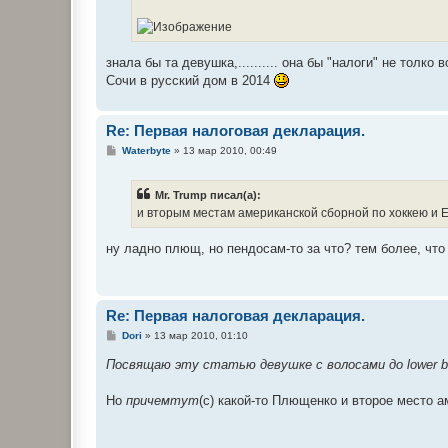
знала бы та девушка,.......... она бы "налоги" не тол
Сочи в русский дом в 2014
Re: Первая налоговая деклaрация.
С
Waterbyte
»
13 мар 2010, 00:49
о
о
б
Mr. Trump писал(а):
щ
е
и вторым местам американской сборной по хоккею и 
н
и
е
ну ладно плющ, но пендосам-то за что? тем более, что
Re: Первая налоговая деклaрация.
С
Dori
»
13 мар 2010, 01:10
о
о
Посвящаю эту статью девушке с волосами до lower b
б
щ
е
Но
причемтут
(с) какой-то Плющенко и второе место ам
н
и
е