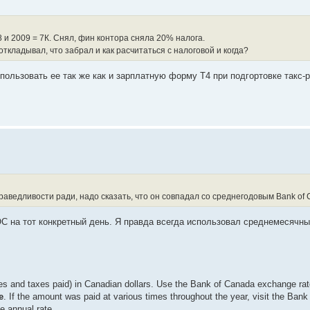
8 и 2009 = 7К. Снял, фин контора сняла 20% налога.
 откладывал, что забрал и как расчитаться с налоговой и когда?
льзовать ее так же как и зарплатную форму Т4 при подгортовке такс-р
аведливости ради, надо сказать, что он совпадал со среднегодовым Bank of 
C на тот конкретный день. Я правда всегда использовал среднемесячны
s and taxes paid) in Canadian dollars. Use the Bank of Canada exchange ra
e
. If the amount was paid at various times throughout the year, visit the Ban
e annual rate.