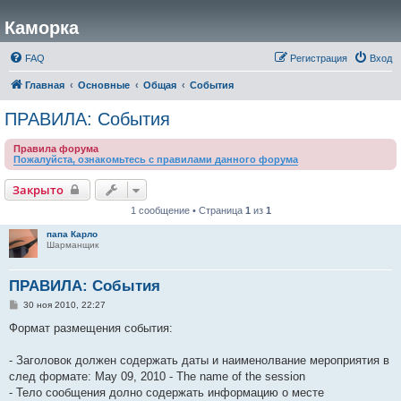
Каморка
FAQ
Регистрация
Вход
Главная
Основные
Общая
События
ПРАВИЛА: События
Правила форума
Пожалуйста, ознакомьтесь с правилами данного форума
Закрыто
1 сообщение • Страница
1
из
1
папа Карло
Шарманщик
ПРАВИЛА: События
С
30 ноя 2010, 22:27
о
о
Формат размещения события:
б
щ
е
- Заголовок должен содержать даты и наименолвание мероприятия в
н
след формате: May 09, 2010 - The name of the session
и
е
- Тело сообщения долно содержать информацию о месте