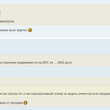
1
маклером..
аранее всех вертел
ыставлению недвижимости на МЛС за .....3000 долл.
я нас пугали что у них корпоративный сговор не водить клиентов если продаж
овина от продажи