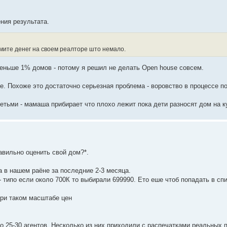
ния результата.
мите денег на своем реалторе што немало.
 меньше 1% домов - потому я решил не делать Open house совсем.
же. Похоже это достаточно серьезная проблема - воровство в процессе п
етьми - мамаша прибирает что плохо лежит пока дети разносят дом на к
авильно оценить свой дом?*.
 в нашем раёне за последние 2-3 месяца.
 типо если около 700К то выбирали 699990. Ето еше чтоб попадать в сп
при таком масштабе цен
о 25-30 агентов. Несколько из них приходили с распечатками реальных