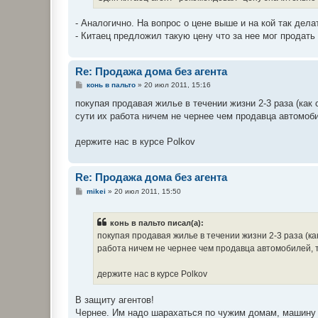
- Аналогично. На вопрос о цене выше и на кой так дела
- Китаец предложил такую цену что за нее мог продать
Re: Продажа дома без агента
С
конь в пальто
»
20 июл 2011, 15:16
о
о
покупая продавая жилье в течении жизни 2-3 раза (как 
б
сути их работа ничем не чернее чем продавца автомоб
щ
е
н
держите нас в курсе Polkov
и
е
Re: Продажа дома без агента
С
mikei
»
20 июл 2011, 15:50
о
о
б
конь в пальто писал(а):
щ
е
покупая продавая жилье в течении жизни 2-3 раза (как
н
работа ничем не чернее чем продавца автомобилей, 
и
е
держите нас в курсе Polkov
В защиту агентов!
Чернее. Им надо шарахаться по чужим домам, машину б