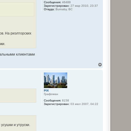
я
Сообщения:
46488
к
Зарегистрирован:
27 мар 2010, 23:37
н
Откуда:
Burnaby, BC
а
ч
а
л
у
ов. На риэлторских
ки.
циальными клиентами
В
е
р
н
у
т
ь
PIX
с
Графоман
я
Сообщения:
8158
к
Зарегистрирован:
03 июл 2007, 04:22
н
а
ч
а
л
усушки и утруски.
у