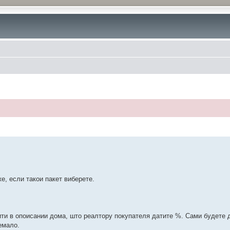
е, если такои пакет виберете.
ти в опоисании дома, што реалтору покупателя датите %. Сами будете 
емало.