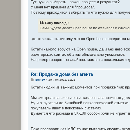
Тут нужно выбирать - важен процесс и результат?
У меня нет времени для *процесса*.
Поэтому приходится выбирать то что нужно для получе
Carry писал(а):
Сами будете делат Open house по weekends и сиконо
где-то читал статистику что на Open house продается
Кстати - много воруют на Open house, да и без него то
риэлторских сайтах об этом обязательно упоминают.
Например говорят - опасайтесь мамаш с несколькими д
Re: Продажа дома без агента
С
polkov
»
20 июл 2011, 11:21
о
о
Кстати - один из важных моментов при продаже *как пр
б
щ
е
Мы смотрели за сколько выставлены аналогичные дома
н
Ну и округляли до бижайшей психологической отметки -
и
е
покупатель ишет в поисковых системах.
Думается что разница в 5К-10К особой роли не играет 
Пока продавали без МЛС то нас пытались окучить окол