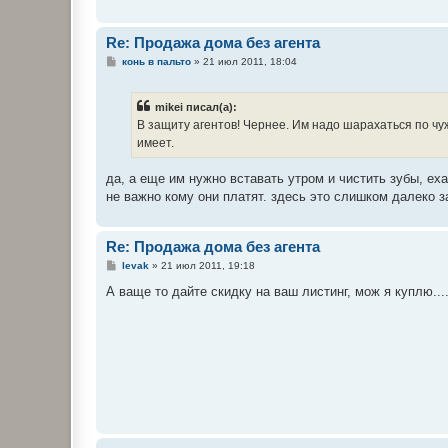
Re: Продажа дома без агента
С
конь в пальто
»
21 июл 2011, 18:04
о
о
б
mikei писал(а):
щ
е
В защиту агентов! Чернее. Им надо шарахаться по чу
н
имеет.
и
е
да, а еще им нужно вставать утром и чистить зубы, еха
не важно кому они платят. здесь это слишком далеко 
Re: Продажа дома без агента
С
levak
»
21 июл 2011, 19:18
о
о
А ваще то дайте скидку на ваш листинг, мож я куплю....
б
щ
е
н
и
е