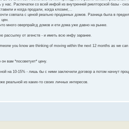
 у нас. Распечатки со всей инфой из внутренней риелторской базы - ско
авили и когда продали, когда клозинг,...
очти совпала с ценой реально проданных домов. Разница была в преде
 цен.
что много оверпрайсд домов и ети дома уже давно на рынке.
ю рассылку от агенств - и иметь всю инфу заранее.
someone you know are thinking of moving within the next 12 months as we ca
 он вам *посоветует* цену.
ой на 10-15% - лишь бы с ними заключили договор а потом начнут проц
же реальной из каких-то своих личных интересов.