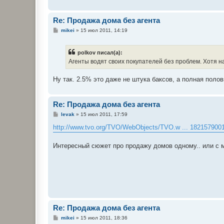
Re: Продажа дома без агента
С
mikei
»
15 июл 2011, 14:19
о
о
б
polkov писал(а):
щ
е
Агенты водят своих покупателей без проблем. Хотя на
н
и
е
Ну так. 2.5% это даже не штука баксов, а полная поло
Re: Продажа дома без агента
С
levak
»
15 июл 2011, 17:59
о
о
http://www.tvo.org/TVO/WebObjects/TVO.w ... 182157900
б
щ
е
Интересный сюжет про продажу домов одному.. или с 
н
и
е
Re: Продажа дома без агента
С
mikei
»
15 июл 2011, 18:36
о