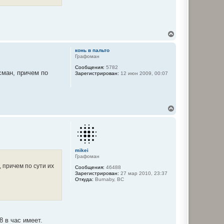
В
е
р
конь в пальто
н
Графоман
у
Сообщения:
5782
т
сман, причем по
Зарегистрирован:
12 июн 2009, 00:07
ь
с
я
к
н
В
а
е
ч
р
а
н
л
у
у
т
ь
mikei
Графоман
с
я
, причем по сути их
Сообщения:
46488
к
Зарегистрирован:
27 мар 2010, 23:37
н
Откуда:
Burnaby, BC
а
ч
а
л
у
 в час имеет.