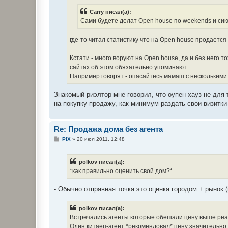
е
н
Carry писал(а):
и
е
Сами будете делат Open house по weekends и сик
где-то читал статистику что на Open house продаетс
Кстати - много воруют на Open house, да и без него 
сайтах об этом обязательно упоминают.
Например говорят - опасайтесь мамаш с несколькими 
Знакомый риэлтор мне говорил, что оупен хауз не для
на покупку-продажу, как минимум раздать свои визитки
Re: Продажа дома без агента
С
PIX
»
20 июл 2011, 12:48
о
о
б
polkov писал(а):
щ
е
*как правильно оценить свой дом?*.
н
и
е
- Обычно отправная точка это оценка городом + рынок 
polkov писал(а):
Встречались агенты которые обешали цену выше реаль
Один китаец-агент *рекомендовал* цену значительно 