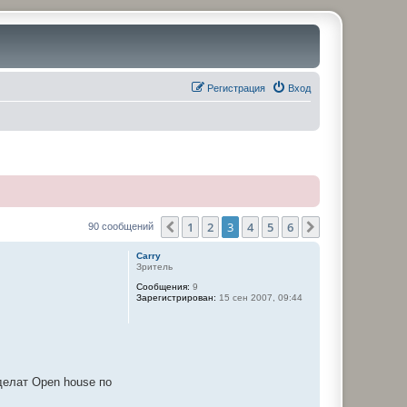
Регистрация
Вход
1
2
3
4
5
6
Пред.
След.
90 сообщений
Carry
Зритель
Сообщения:
9
Зарегистрирован:
15 сен 2007, 09:44
делат Open house по