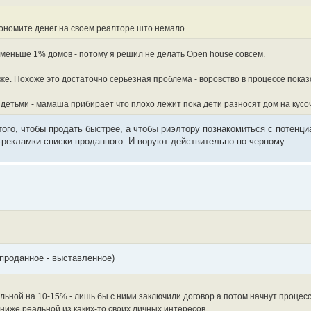
ономите денег на своем реалторе што немало.
я меньше 1% домов - потому я решил не делать Open house совсем.
тоже. Похоже это достаточно серьезная проблема - воровство в процессе показ
детьми - мамаша прибирает что плохо лежит пока дети разносят дом на кусоч
 того, чтобы продать быстрее, а чтобы риэлтору познакомиться с потен
-рекламки-списки проданного. И воруют действительно по черному.
(проданное - выставленное)
ной на 10-15% - лишь бы с ними заключили договор а потом начнут процесс 
ниже реальной из каких-то своих личных интересов.