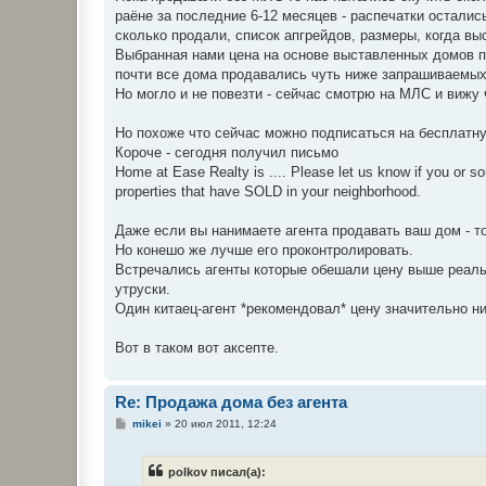
раёне за последние 6-12 месяцев - распечатки остались
сколько продали, список апгрейдов, размеры, когда выст
Выбранная нами цена на основе выставленных домов п
почти все дома продавались чуть ниже запрашиваемых
Но могло и не повезти - сейчас смотрю на МЛС и вижу 
Но похоже что сейчас можно подписаться на бесплатну
Короче - сегодня получил письмо
Home at Ease Realty is .... Please let us know if you or 
properties that have SOLD in your neighborhood.
Даже если вы нанимаете агента продавать ваш дом - то
Но конешо же лучше его проконтролировать.
Встречались агенты которые обешали цену выше реальн
утруски.
Один китаец-агент *рекомендовал* цену значительно ни
Вот в таком вот аксепте.
Re: Продажа дома без агента
С
mikei
»
20 июл 2011, 12:24
о
о
б
polkov писал(а):
щ