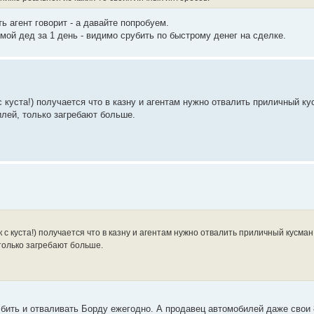
ть агент говорит - а давайте попробуем.
 мой дед за 1 день - видимо срубить по быстрому денег на сделке.
с куста!) получается что в казну и агентам нужно отвалить приличный ку
илей, только загребают больше.
 с куста!) получается что в казну и агентам нужно отвалить приличный кусман
только загребают больше.
ить и отваливать Борду ежегодно. А продавец автомобилей даже свои 8