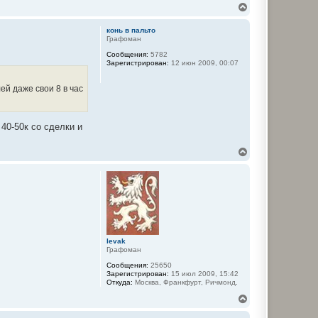
В
е
р
конь в пальто
н
Графоман
у
Сообщения:
5782
т
Зарегистрирован:
12 июн 2009, 00:07
ь
с
я
й даже свои 8 в час
к
н
а
ч
 40-50к со сделки и
а
л
В
у
е
р
н
у
т
ь
с
я
к
levak
Графоман
н
а
Сообщения:
25650
ч
Зарегистрирован:
15 июл 2009, 15:42
а
Откуда:
Москва, Франкфурт, Ричмонд.
л
В
у
е
р