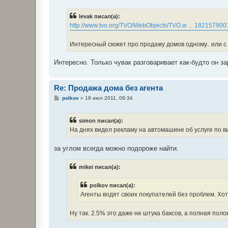
о
б
levak писал(а):
щ
е
http://www.tvo.org/TVO/WebObjects/TVO.w ... 182157900
н
и
е
Интересный сюжет про продажу домов одному.. или с 
Интересно. Только чувак разговаривает как-будто он з
Re: Продажа дома без агента
С
polkov
»
19 июл 2011, 09:34
о
о
б
simon писал(а):
щ
е
На днях видел рекламу на автомашине об услуге по в
н
и
е
за углом всегда можно подороже найти.
mikei писал(а):
polkov писал(а):
Агенты водят своих покупателей без проблем. Хот
Ну так. 2.5% это даже не штука баксов, а полная пол