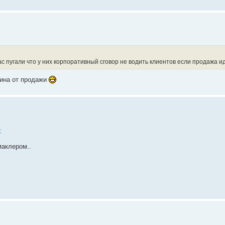
с пугали что у них корпоративный сговор не водить клиентов если продажа ид
вина от продажи
1
маклером..