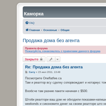
Каморка
FAQ
Главная
Основные
Общая
Продажа дома без агента
Правила форума
Пожалуйста, ознакомьтесь с правилами данного форума
Закрыто
Re: Продажа дома без агента
С
Carry
»
15 июл 2011, 13:49
о
о
Посмотрите Oneflatfee.ca
б
Там и реалтор всу сделку сопорвождает и нотариус тож
щ
е
н
Вообсче там разние пакети начиная с $500.
и
е
Штоби реалтори ваш дом не обходили показами-напиши
weekends и сикономите денег на своем реалторе што н