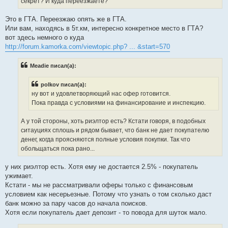
секрет? И куда переезжаете?
Это в ГТА. Переезжаю опять же в ГТА.
Или вам, находясь в 5т.км, интересно конкретное место в ГТА?
вот здесь немного о куда
http://forum.kamorka.com/viewtopic.php? ... &start=570
Meadie писал(а):
polkov писал(а):
ну вот и удовлетворяющий нас офер готовится.
Пока правда с условиями на финансирование и инспекцию.
А у той стороны, хоть риэлтор есть? Кстати говоря, в подобных
ситауциях сплошь и рядом бывает, что банк не дает покупателю
денег, когда проясняются полные условия покупки. Так что
обольщаться пока рано...
у них риэлтор есть. Хотя ему не достается 2.5% - покупатель
ужимает.
Кстати - мы не рассматривали оферы только с финансовым
условием как несерьезные. Потому что узнать о том сколько даст
банк можно за пару часов до начала поисков.
Хотя если покупатель дает депозит - то повода для шуток мало.