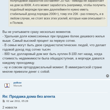
полугодовой заработок составляет 20 тыс - никогда не заработает
на дом за 800К. А кто может заработать (например, чтобы получить
подобный моргидж при мин.даунпейменте нужно иметь
стабильный доход порядка 200К+), тому эти 20К - раз плюнуть, и в
любом случае, не стоят всех этих усилий, которые нам описывает г-
н Полков.
Вы не учитываете сразу несколько моментов.
- Удельная доля комиссионных при продаже более дешевого жилья
выше. Самый высокий процент за первую сотню.
- В семье могут быть двое среднестатистических людей, что делает
годовой доход под сотню тысяч
- 800 тыс долларовый дом мог быть куплен 8-100 лет назад, когда
стоимость недвижимости была общедоступная, а моргидж давался
каждому проходимцу.
- ну и совсем ортододаксальный момент. В иммигрантской стране
многие привезли денег с собой.
polkov
Маньяк
Re: Продажа дома без агента
С
02 авг 2011, 05:28
о
о
2 новости
б