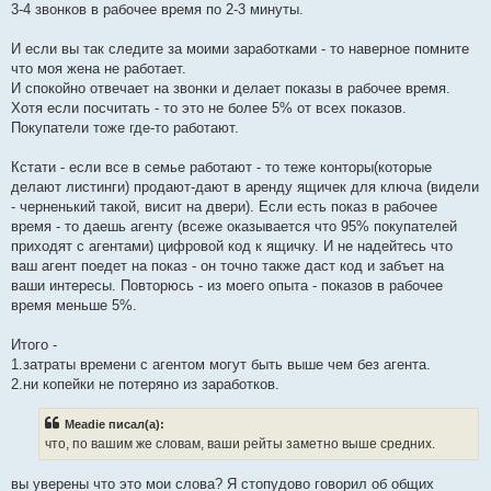
3-4 звонков в рабочее время по 2-3 минуты.
И если вы так следите за моими заработками - то наверное помните
что моя жена не работает.
И спокойно отвечает на звонки и делает показы в рабочее время.
Хотя если посчитать - то это не более 5% от всех показов.
Покупатели тоже где-то работают.
Кстати - если все в семье работают - то теже конторы(которые
делают листинги) продают-дают в аренду ящичек для ключа (видели
- черненький такой, висит на двери). Если есть показ в рабочее
время - то даешь агенту (всеже оказывается что 95% покупателей
приходят с агентами) цифровой код к ящичку. И не надейтесь что
ваш агент поедет на показ - он точно также даст код и забъет на
ваши интересы. Повторюсь - из моего опыта - показов в рабочее
время меньше 5%.
Итого -
1.затраты времени с агентом могут быть выше чем без агента.
2.ни копейки не потеряно из заработков.
Meadie писал(а):
что, по вашим же словам, ваши рейты заметно выше средних.
вы уверены что это мои слова? Я стопудово говорил об общих