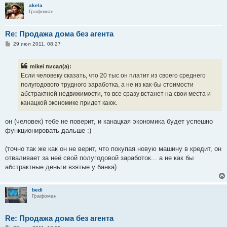
akela
Графоман
Re: Продажа дома без агента
С
29 июл 2011, 08:27
о
о
б
mikei писал(а):
щ
е
Если человеку сказать, что 20 тыс он платит из своего среднего
н
полугодового трудного заработка, а не из как-бы стоимости
и
е
абстрактной недвижимости, то все сразу встанет на свои места и
канацкой экономике придет каюк.
он (человек) тебе не поверит, и канацкая экономика будет успешно
функционировать дальше :)
(точно так же как он не верит, что покупая новую машину в кредит, он
отваливает за неё свой полугодовой заработок... а не как бы
абстрактные деньги взятые у банка)
bedi
Графоман
Re: Продажа дома без агента