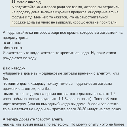
Meadie писал(а):
А подсчитайте-ка интереса ради все время, которое вы затратили
на продажу дома, включая изучения процесса, обсуждение его на
форуме и т.д. Мне чего то кажется, что на самостоятельной
продаже дома вы много не выиграли, хорошо если не проиграли.
А подсчитайте-ка интереса ради все время, которое вы затратили на
продажу дома
-с агентом
-без агента.
И окажется что когда кажется то креститься надо. Ну прям стихи
рождаются по ходу.
Даю наводку
-убираете в доме вы - одинаковые затраты времени с агентом, или
без
-готовите дом к каждому показу тоже вы - одинаковые затраты
времени с агентом, или без
-выметаться из дома на время показа тоже должны вы (а это 1-2
часа - обычно просят выделить 1-1.5часа на показ). Показ обычно
идет вечером (или на выходные) когда вы дома. А если без агента -
то выметаться не надо и вы тратите всего 20-30 минут на сам показ.
А теперь добавьте *работу* агента
-назначить время показа по телефону. По моему опыту - это не более