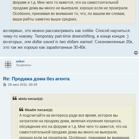
е
форуме и т.д. Мне чего то кажется, что на самостоятельной
продаже дома вы много не выиграли, хорошо если не проиграли.
Особенно, принимая во внимание то, что, по вашим же словам,
ваши рейты заметно выше средних.
во-первых, это можно рассматривать как хобби. Способ научиться
чему-то новому. Temporary part-time downshifting, в конце концов :)
во-вторых,
one dollar saved is two dollars earned
. Сэкономленные 20к,
это так же хорошо как заработанные 30-40к.
mikei
Графоман
Re: Продажа дома без агента
С
29 июл 2011, 00:28
о
о
б
akela писал(а):
щ
е
н
Meadie писал(а):
и
е
А подсчитайте-ка интереса ради все время, которое вы
затратили на продажу дома, включая изучения процесса,
обсуждение его на форуме и т.д. Мне чего то кажется, что на
самостоятельной продаже дома вы много не выиграли,
хорошо если не проиграли. Особенно, принимая во внимание