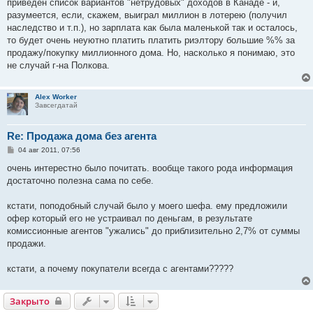
приведен список вариантов "нетрудовых" доходов в Канаде - и,
разумеется, если, скажем, выиграл миллион в лотерею (получил
наследство и т.п.), но зарплата как была маленькой так и осталось,
то будет очень неуютно платить платить риэлтору большие %% за
продажу/покупку миллионного дома. Но, насколько я понимаю, это
не случай г-на Полкова.
Alex Worker
Завсегдатай
Re: Продажа дома без агента
С
04 авг 2011, 07:56
о
о
очень интерестно было почитать. вообще такого рода информация
б
достаточно полезна сама по себе.
щ
е
н
кстати, поподобный случай было у моего шефа. ему предложили
и
е
офер который его не устраивал по деньгам, в результате
комиссионные агентов "ужались" до приблизительно 2,7% от суммы
продажи.
кстати, а почему покупатели всегда с агентами?????
Закрыто