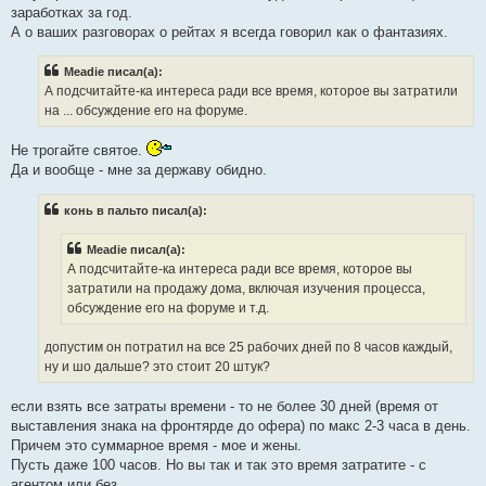
заработках за год.
А о ваших разговорах о рейтах я всегда говорил как о фантазиях.
Meadie писал(а):
А подсчитайте-ка интереса ради все время, которое вы затратили
на ... обсуждение его на форуме.
Не трогайте святое.
Да и вообще - мне за державу обидно.
конь в пальто писал(а):
Meadie писал(а):
А подсчитайте-ка интереса ради все время, которое вы
затратили на продажу дома, включая изучения процесса,
обсуждение его на форуме и т.д.
допустим он потратил на все 25 рабочих дней по 8 часов каждый,
ну и шо дальше? это стоит 20 штук?
если взять все затраты времени - то не более 30 дней (время от
выставления знака на фронтярде до офера) по макс 2-3 часа в день.
Причем это суммарное время - мое и жены.
Пусть даже 100 часов. Но вы так и так это время затратите - с
агентом или без.