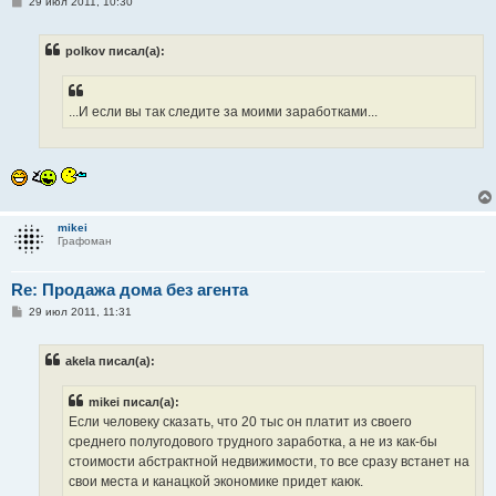
С
29 июл 2011, 10:30
о
о
б
polkov писал(а):
щ
е
н
и
е
...И если вы так следите за моими заработками...
mikei
Графоман
Re: Продажа дома без агента
С
29 июл 2011, 11:31
о
о
б
akela писал(а):
щ
е
н
mikei писал(а):
и
е
Если человеку сказать, что 20 тыс он платит из своего
среднего полугодового трудного заработка, а не из как-бы
стоимости абстрактной недвижимости, то все сразу встанет на
свои места и канацкой экономике придет каюк.