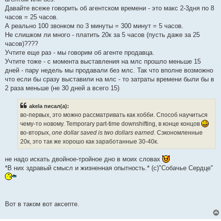
Давайте всеже говорить об агентском времени - это макс 2-3дня по 8
часов = 25 часов.
А реально 100 звонком по 3 минуты = 300 минут = 5 часов.
Не слишком ли много - платить 20к за 5 часов (пусть даже за 25
часов)????
Учтите еще раз - мы говорим об агенте продавца.
Учтите тоже - с момента выставления на млс прошло меньше 15
дней - пару недель мы продавали без млс. Так что вполне возможно
что если бы сразу выставили на млс - то затраты времени были бы в
2 раза меньше (не 30 дней а всего 15)
akela писал(а):
во-первых, это можно рассматривать как хобби. Способ научиться
чему-то новому. Temporary part-time downshifting, в конце концов
во-вторых,
one dollar saved is two dollars earned
. Сэкономленные
20к, это так же хорошо как заработанные 30-40к.
не надо искать двойное-тройное дно в моих словах
*В них здравый смысл и жизненная опытность.* (с)"Собачье Сердце"
Вот в таком вот аксепте.