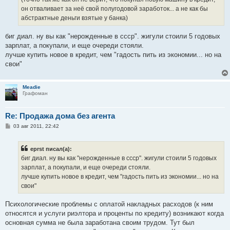
н
он отваливает за неё свой полугодовой заработок... а не как бы
и
е
абстрактные деньги взятые у банка)
биг диал. ну вы как "нерожденные в ссср". жигули стоили 5 годовых
зарплат, а покупали, и еще очереди стояли.
лучше купить новое в кредит, чем "гадость пить из экономии... но на
свои"
Meadie
Графоман
Re: Продажа дома без агента
С
03 авг 2011, 22:42
о
о
б
eprst писал(а):
щ
е
биг диал. ну вы как "нерожденные в ссср". жигули стоили 5 годовых
н
зарплат, а покупали, и еще очереди стояли.
и
е
лучше купить новое в кредит, чем "гадость пить из экономии... но на
свои"
Психологические проблемы с оплатой накладных расходов (к ним
относятся и услуги риэлтора и проценты по кредиту) возникают когда
основная сумма не была заработана своим трудом. Тут был