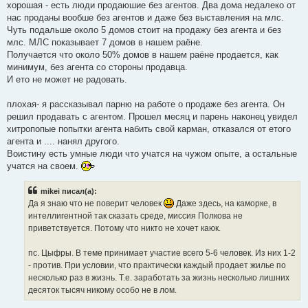
хорошая - есть люди продаюшие без агентов. Два дома недалеко от
щ
е
нас проданы вообше без агентов и даже без выставления на млс.
н
Чуть подальше около 5 домов стоит на продажу без агента и без
и
е
млс. МЛС показывает 7 домов в нашем раёне.
Получается что около 50% домов в нашем раёне продается, как
минимум, без агента со стороны продавца.
И ето не может не радовать.
плохая- я рассказывал парню на работе о продаже без агента. Он
решил продавать с агентом. Прошел месяц и парень наконец увидел
хитропопые попытки агента набить свой карман, отказался от етого
агента и .... нанял другого.
Воистину есть умные люди что учатся на чужом опыте, a остальные
учатся на своем.
mikei писал(а):
Да я знаю что не поверит человек
Даже здесь, на каморке, в
интеллигентной так сказать среде, миссия Полкова не
приветствуется. Потому что никто не хочет каюк.
пс. Цыфры. В теме принимает участие всего 5-6 человек. Из них 1-2
- против. При условии, что практически каждый продает жилье по
несколько раз в жизнь. Т.е. заработать за жизнь несколько лишних
десяток тысяч никому особо не в лом.