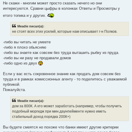
Не скажи - многим может просто сказать нечего но они
интересуются. Сравни цыфры в колонках Ответы и Просмотры у
етого топика и у других.
Meadie писал(а):
не стоят всех этих усилий, которые нам описывает г-н Полков.
-либо вы читать не умеете
-либо я плохо обьясняю
-либо вы знаете как совсем без труда выташить рыбку из пруда.
-либо вы ни разу не продавали домов
-либо одно из двух
Если у вас есть сокровенное знание как продать дом совсем без
труда и в рамках комиссионных агенту - то поделитесь с уважаемой
публикой.
Пожалуйста.
Meadie писал(а):
дом за 800К. А кто может заработать (например, чтобы получить
подобный моргидж при мин.даунпейменте нужно иметь
стабильный доход порядка 200К+)
Вы будете смеятся но похоже что банки имеют другие критерии