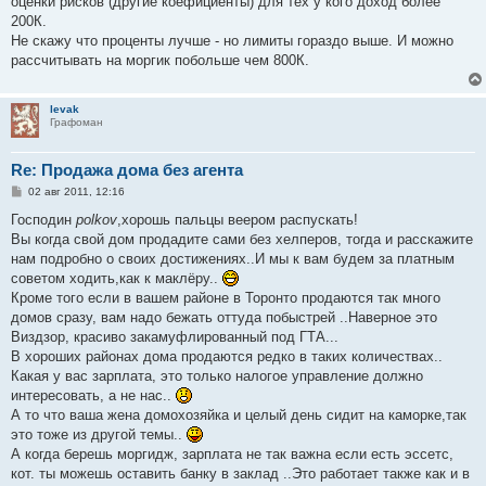
оценки рисков (другие коефициенты) для тех у кого доход более
200К.
Не скажу что проценты лучше - но лимиты гораздо выше. И можно
рассчитывать на моргик побольше чем 800К.
levak
Графоман
Re: Продажа дома без агента
С
02 авг 2011, 12:16
о
о
Господин
polkov
,хорошь пальцы веером распускать!
б
Вы когда свой дом продадите сами без хелперов, тогда и расскажите
щ
е
нам подробно о своих достижениях..И мы к вам будем за платным
н
советом ходить,как к маклёру..
и
е
Кроме того если в вашем районе в Торонто продаются так много
домов сразу, вам надо бежать оттуда побыстрей ..Наверное это
Виздзор, красиво закамуфлированный под ГТА...
В хороших районах дома продаются редко в таких количествах..
Какая у вас зарплата, это только налогое управление должно
интересовать, а не нас..
А то что ваша жена домохозяйка и целый день сидит на каморке,так
это тоже из другой темы..
А когда берешь моргидж, зарплата не так важна если есть эссетс,
кот. ты можешь оставить банку в заклад ..Это работает также как и в