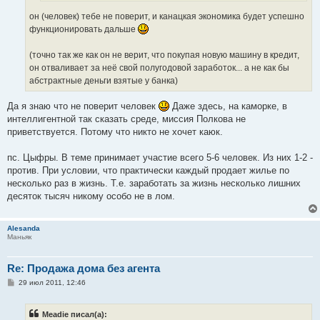
он (человек) тебе не поверит, и канацкая экономика будет успешно
функционировать дальше
(точно так же как он не верит, что покупая новую машину в кредит,
он отваливает за неё свой полугодовой заработок... а не как бы
абстрактные деньги взятые у банка)
Да я знаю что не поверит человек
Даже здесь, на каморке, в
интеллигентной так сказать среде, миссия Полкова не
приветствуется. Потому что никто не хочет каюк.
пс. Цыфры. В теме принимает участие всего 5-6 человек. Из них 1-2 -
против. При условии, что практически каждый продает жилье по
несколько раз в жизнь. Т.е. заработать за жизнь несколько лишних
десяток тысяч никому особо не в лом.
Alesanda
Маньяк
Re: Продажа дома без агента
С
29 июл 2011, 12:46
о
о
б
Meadie писал(а):
щ