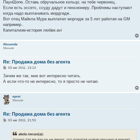
ПаунШопе..Оставь обручальное кольцо, на тебе червонец..
Если есть эссетс, ссуду дадут и пенсионеру..Проблемы наступают
когда надо выплачивать мордгидж..
Вот отец Майкла Мура выплатил моргидж за 5 лет работая на GM
например..
Капитализм-история любви.avi
Alesanda
Маньяк
Re: Продажа дома без агента
С
03 авг 2011, 13:13
о
о
Зачем же так, мне вот интересно читать.
б
А если что-то не интересно, то я просто не читаю.
щ
е
н
и
eprst
е
Маньяк
Re: Продажа дома без агента
С
03 авг 2011, 21:53
о
о
б
akela писал(а):
щ
е
(точно так же как он не верит, что покупая новую машину в кредит,