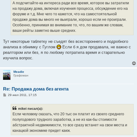
е
А подсчитайте-ка интереса ради все время, которое вы затратили
н
на продажу дома, включая изучения процесса, обсуждение его на
и
е
форуме и т.д. Мне чего то кажется, что на самостоятельной
продаже дома вы много не выиграли, хорошо если не проиграли.
Особенно, принимая во внимание то, что, по вашим же словам,
ваши рейты заметно выше средних.
Тут некоторые таблетку не съедят без всестороннего и подробного
анализа в обнимку с Гуглом
Если б я дом продавала, не важно с
реалтором или без, я по любому потратила время и старательно
изучила вопрос.
Meadie
Графоман
Re: Продажа дома без агента
С
29 июл 2011, 17:15
о
о
б
mikei писал(а):
щ
е
Если человеку сказать, что 20 тыс он платит из своего среднего
н
полугодового трудного заработка, а не из как-бы стоимости
и
е
абстрактной недвижимости, то все сразу встанет на свои места и
канацкой экономике придет каюк.