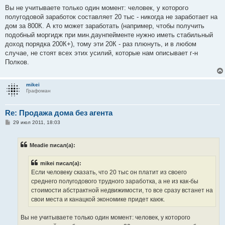
Вы не учитываете только один момент: человек, у которого
полугодовой заработок составляет 20 тыс - никогда не заработает на
дом за 800К. А кто может заработать (например, чтобы получить
подобный моргидж при мин.даунпейменте нужно иметь стабильный
доход порядка 200К+), тому эти 20К - раз плюнуть, и в любом
случае, не стоят всех этих усилий, которые нам описывает г-н
Полков.
mikei
Графоман
Re: Продажа дома без агента
С
29 июл 2011, 18:03
о
о
б
Meadie писал(а):
щ
е
н
mikei писал(а):
и
е
Если человеку сказать, что 20 тыс он платит из своего
среднего полугодового трудного заработка, а не из как-бы
стоимости абстрактной недвижимости, то все сразу встанет на
свои места и канацкой экономике придет каюк.
Вы не учитываете только один момент: человек, у которого