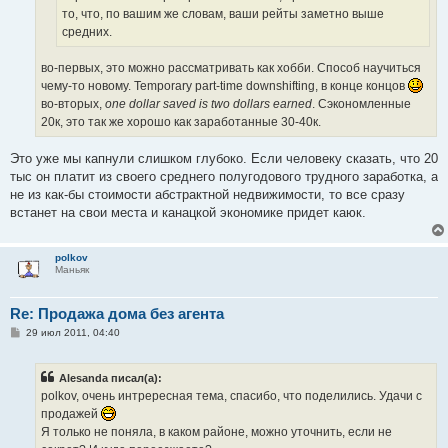
то, что, по вашим же словам, ваши рейты заметно выше
средних.
во-первых, это можно рассматривать как хобби. Способ научиться
чему-то новому. Temporary part-time downshifting, в конце концов
во-вторых,
one dollar saved is two dollars earned
. Сэкономленные
20к, это так же хорошо как заработанные 30-40к.
Это уже мы капнули слишком глубоко. Если человеку сказать, что 20
тыс он платит из своего среднего полугодового трудного заработка, а
не из как-бы стоимости абстрактной недвижимости, то все сразу
встанет на свои места и канацкой экономике придет каюк.
polkov
Маньяк
Re: Продажа дома без агента
С
29 июл 2011, 04:40
о
о
б
Alesanda писал(а):
щ
е
polkov, очень интрересная тема, спасибо, что поделились. Удачи с
н
продажей
и
е
Я только не поняла, в каком районе, можно уточнить, если не