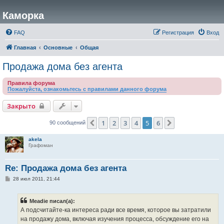
Каморка
FAQ
Регистрация
Вход
Главная
Основные
Общая
Продажа дома без агента
Правила форума
Пожалуйста, ознакомьтесь с правилами данного форума
Закрыто
1
2
3
4
5
6
Пред.
След.
90 сообщений
akela
Графоман
Re: Продажа дома без агента
С
28 июл 2011, 21:44
о
о
б
Meadie писал(а):
щ
е
А подсчитайте-ка интереса ради все время, которое вы затратили
н
на продажу дома, включая изучения процесса, обсуждение его на
и