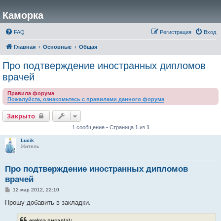
Каморка
FAQ
Регистрация
Вход
Главная
Основные
Общая
Про подтверждение иностранных дипломов
врачей
Правила форума
Пожалуйста, ознакомьтесь с правилами данного форума
Закрыто
1 сообщение • Страница
1
из
1
Lucik
Житель
Про подтверждение иностранных дипломов
врачей
С
12 мар 2012, 22:10
о
о
Прошу добавить в закладки.
б
щ
е
ereksa писал(а):