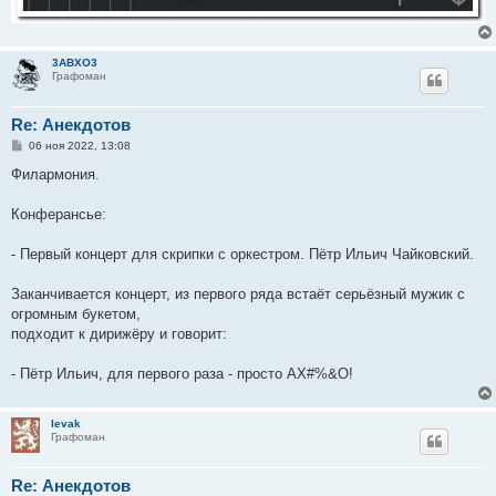
3ABXO3
Графоман
Re: Анекдотов
С
06 ноя 2022, 13:08
о
о
Филармония.
б
щ
е
Конферансье:
н
и
е
- Первый концерт для скрипки с оркестром. Пётр Ильич Чайковский.
Заканчивается концерт, из первого ряда встаёт серьёзный мужик с
огромным букетом,
подходит к дирижёру и говорит:
- Пётр Ильич, для первого раза - просто АХ#%&О!
levak
Графоман
Re: Анекдотов