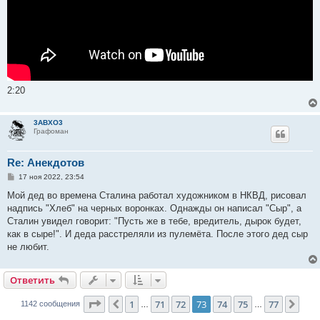
2:20
3ABXO3
Графоман
Re: Анекдотов
С
17 ноя 2022, 23:54
о
о
Мой дед во времена Сталина работал художником в НКВД, рисовал
б
надпись "Хлеб" на черных воронках. Однажды он написал "Сыр", а
щ
е
Сталин увидел говорит: "Пусть же в тебе, вредитель, дырок будет,
н
как в сыре!". И деда расстреляли из пулемёта. После этого дед сыр
и
е
не любит.
Ответить
Страница
73
из
77
1
71
72
73
74
75
77
Пред.
Сле
1142 сообщения
…
…