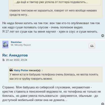
е
...да ещё и твитер уже успела от поттера подхватить...
главное тиктоком не заразиться, говорят от него вообще никаких
средств нету...
Не нада бочки катить на тик-ток: вон там кто-то опубликовал тик-ток
как надо суши поливать соусом - очень полезное видео.
Я 17 лет ел суши как ты меня научил - хрен в соус и суши мочить.
Stanislav
Mr. Minority Report
Re: Анекдотов
С
20 окт 2022, 23:24
о
о
б
Hairy Potter
писал(а):
↑
щ
е
У меня кстати бабушка телефона очень боялась, не могла понять
н
как это в трубку говорить можно.
и
е
Странно. Моя бабушка из сибирской глухомани, неграмотная -
крестик ставила в пенсионной ведомости, но телефона не только не
боялась, но даже умела пользоваться - разумеется, обычным - до
доступной мобильной связи она не дожила...