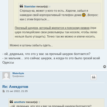
е
Stanislav
писал(а):
↑
Спрошу-ка, может у кого-то есть...Карочи, забыл я
намедни свой корпоративный телефон дома
...Вопрос:
как с этим бороться....
Прочный шнурок, который крепится к поясному ремню
(при
царе полицейские свои револьверы так носили, чтобы легко
нельзя было утащить). Точно так же можно и ключи носить.
Можно и штаны забыть одеть...
- ой, дяденька, что это у вас за прочный шнурок болтается?
- эх мальчик... это сейчас шнурок, а когда-то это было грозой всей
Одессы
Waterbyte
Графоман
Re: Анекдотов
С
21 окт 2022, 21:35
о
о
б
anotherv
писал(а):
↑
щ
е
- ой, дяденька, что это у вас за прочный шнурок болтается?