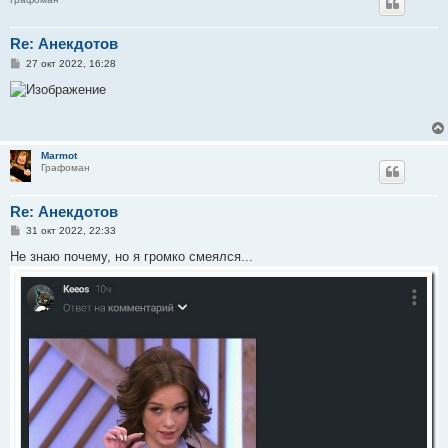
Re: Анекдотов
С
27 окт 2022, 16:28
о
о
б
щ
е
н
и
Marmot
е
Графоман
Re: Анекдотов
С
31 окт 2022, 22:33
о
о
Не знаю почему, но я громко смеялся...
б
щ
е
н
и
е