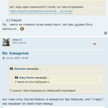
вот, еще один заразился! Стасик, ты там осторожнее
https://nypost.com/article/craziest-tik ... es-so-far/
... (с) Лавров
Ну... никто не отменял всем известного: заставь дурака Богу
молиться...
elena S.
Blah-ндинко
Re: Анекдотов
С
21 окт 2022, 12:46
о
о
б
Stanislav
писал(а):
↑
щ
е
н
Hairy Potter
писал(а):
↑
и
е
У меня кстати бабушка о.
Странно. Моя бабушка из сибирской глухомани
вот тоже хочу поучаствовать в анекдотах про бабушек, или "старух",
как называет их известная певица