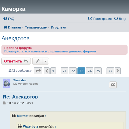
Каморка
FAQ
Регистрация
Вход
Главная
Тематические
Игрульки
Анекдотов
Правила форума
Пожалуйста, ознакомьтесь с правилами данного форума
Ответить
Страница
73
из
77
1
71
72
73
74
75
77
Пред.
Сле
1142 сообщения
…
…
Stanislav
Mr. Minority Report
Re: Анекдотов
С
20 окт 2022, 23:21
о
о
б
Marmot
писал(а):
↑
щ
е
н
Waterbyte
писал(а):
↑
и