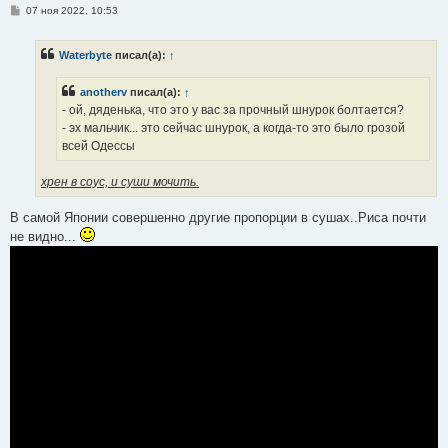
С
07 ноя 2022, 10:53
о
о
б
Waterbyte
писал(а):
↑
щ
е
н
anotherv
писал(а):
↑
и
е
- ой, дяденька, что это у вас за прочный шнурок болтается?
- эх мальчик... это сейчас шнурок, а когда-то это было грозой
всей Одессы
хрен в соус, и суши мочить.
В самой Японии совершенно другие пропорции в сушах..Риса почти
не видно...