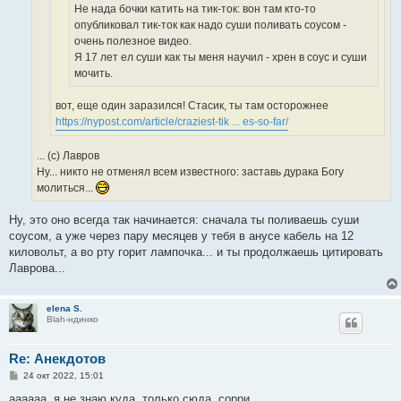
Не нада бочки катить на тик-ток: вон там кто-то
опубликовал тик-ток как надо суши поливать соусом -
очень полезное видео.
Я 17 лет ел суши как ты меня научил - хрен в соус и суши
мочить.
вот, еще один заразился! Стасик, ты там осторожнее
https://nypost.com/article/craziest-tik ... es-so-far/
... (с) Лавров
Ну... никто не отменял всем известного: заставь дурака Богу
молиться...
Ну, это оно всегда так начинается: сначала ты поливаешь суши
соусом, а уже через пару месяцев у тебя в анусе кабель на 12
киловольт, а во рту горит лампочка... и ты продолжаешь цитировать
Лаврова...
elena S.
Blah-ндинко
Re: Анекдотов
С
24 окт 2022, 15:01
о
о
aaaaaa..я не знаю куда, только сюда..сорри