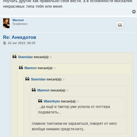
поучать других как правельно себя вести, а в особенности москалей
некрасивых типа тебя или меня.
Marmot
Графоман
Re: Анекдотов
С
22 окт 2022, 06:25
о
о
б
Stanislav
писал(а):
↑
щ
е
н
Marmot
писал(а):
↑
и
е
Stanislav
писал(а):
↑
Marmot
писал(а):
↑
Waterbyte
писал(а):
↑
...да ещё и твитер уже успела от поттера
подхватить...
главное тиктоком не заразиться, говорят от него
вообще никаких средств нету...