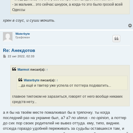
н
- эх мальчик... это сейчас шнурок, а когда-то это было грозой всей
и
е
Одессы
хрен в соус, и суши мочить.
Waterbyte
Графоман
Re: Анекдотов
С
22 окт 2022, 02:33
о
о
б
Marmot
писал(а):
↑
щ
е
н
Waterbyte
писал(а):
↑
и
е
...да ещё и твитер уже успела от поттера подхватить...
главное тиктоком не заразиться, говорят от него вообще никаких
средств нету...
а я бы на твоём месте помалкивал бы в тряпочку. ты когда
последний раз на украине был, а? а?
no uterus - no opinion
, а поттер
до сих пор своих родителей не вывез оттуда. ему, типо, виднее.
отсюда гораздо удобней переживать за судьбы оставшихся там, и