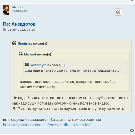
Marmot
Графоман
Re: Анекдотов
С
21 окт 2022, 08:14
о
о
б
Stanislav
писал(а):
↑
щ
е
н
Marmot
писал(а):
↑
и
е
Waterbyte
писал(а):
↑
...да ещё и твитер уже успела от поттера подхватить...
главное тиктоком не заразиться, говорят от него вообще
никаких средств нету...
Не нада бочки катить на тик-ток: вон там кто-то опубликовал тик-ток
как надо суши поливать соусом - очень полезное видео.
Я 17 лет ел суши как ты меня научил - хрен в соус и суши мочить.
вот, еще один заразился! Стасик, ты там осторожнее
https://nypost.com/article/craziest-tik ... es-so-far/