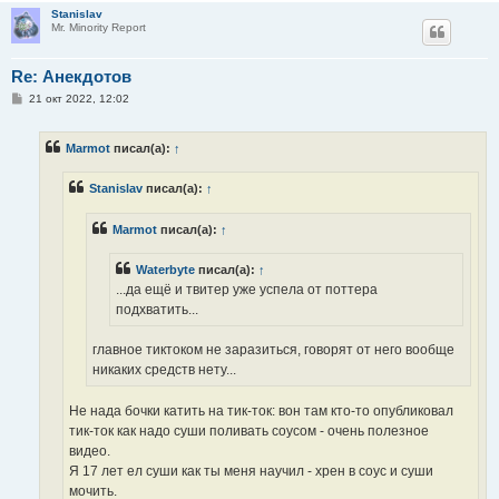
Stanislav
Mr. Minority Report
Re: Анекдотов
С
21 окт 2022, 12:02
о
о
б
Marmot
писал(а):
↑
щ
е
н
Stanislav
писал(а):
↑
и
е
Marmot
писал(а):
↑
Waterbyte
писал(а):
↑
...да ещё и твитер уже успела от поттера
подхватить...
главное тиктоком не заразиться, говорят от него вообще
никаких средств нету...
Не нада бочки катить на тик-ток: вон там кто-то опубликовал
тик-ток как надо суши поливать соусом - очень полезное
видео.
Я 17 лет ел суши как ты меня научил - хрен в соус и суши
мочить.