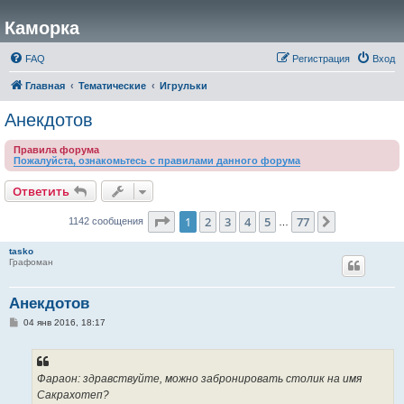
Каморка
FAQ
Регистрация
Вход
Главная
Тематические
Игрульки
Анекдотов
Правила форума
Пожалуйста, ознакомьтесь с правилами данного форума
Ответить
Страница
1
из
77
1
2
3
4
5
77
След.
1142 сообщения
…
tasko
Графоман
Анекдотов
С
04 янв 2016, 18:17
о
о
б
щ
е
Фараон: здравствуйте, можно забронировать столик на имя
н
Сакрахотеп?
и