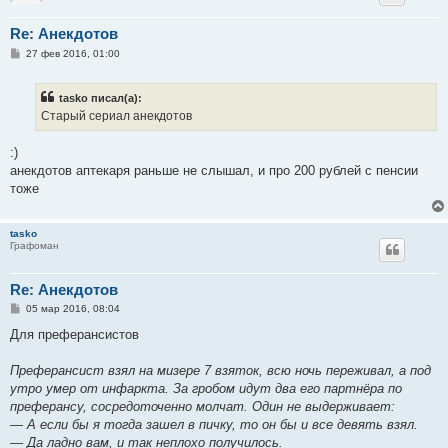
Re: Анекдотов
С
27 фев 2016, 01:00
о
о
б
tasko писал(а):
щ
е
Старый сериал анекдотов
н
и
е
:)
анекдотов аптекаря раньше не слышал, и про 200 рублей с пенсии
тоже
tasko
Графоман
Re: Анекдотов
С
05 мар 2016, 08:04
о
о
Для преферансистов
б
щ
е
Преферансист взял на мизере 7 взяток, всю ночь переживал, а под
н
утро умер от инфаркта. За гробом идут два его партнёра по
и
е
преферансу, сосредоточенно молчат. Один не выдерживает:
— А если бы я тогда зашел в пичку, то он бы и все девять взял.
— Да ладно вам, и так неплохо получилось.