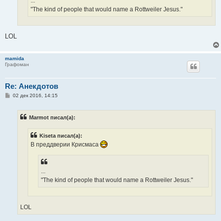
...
"The kind of people that would name a Rottweiler Jesus."
LOL
mamida
Графоман
Re: Анекдотов
С
02 дек 2016, 14:15
о
о
б
Marmot писал(а):
щ
е
н
Kiseta писал(а):
и
е
В преддверии Крисмаса
...
"The kind of people that would name a Rottweiler Jesus."
LOL