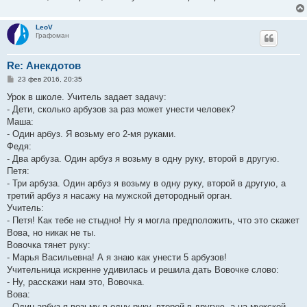
LeoV
Графоман
Re: Анекдотов
С
23 фев 2016, 20:35
о
о
Урок в школе. Учитель задает задачу:
б
- Дети, сколько арбузов за раз может унести человек?
щ
е
Маша:
н
- Один арбуз. Я возьму его 2-мя руками.
и
е
Федя:
- Два арбуза. Один арбуз я возьму в одну руку, второй в другую.
Петя:
- Три арбуза. Один арбуз я возьму в одну руку, второй в другую, а
третий арбуз я насажу на мужской детородный орган.
Учитель:
- Петя! Как тебе не стыдно! Ну я могла предположить, что это скажет
Вова, но никак не ты.
Вовочка тянет руку:
- Марья Васильевна! А я знаю как унести 5 арбузов!
Учительница искренне удивилась и решила дать Вовочке слово:
- Ну, расскажи нам это, Вовочка.
Вова:
- Один арбуз я возьму в одну руку, второй в другую, а на мужской