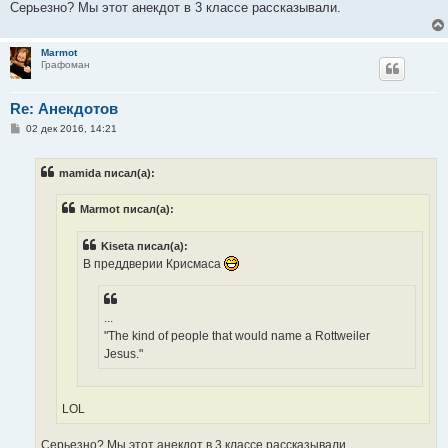
Серьезно? Мы этот анекдот в 3 классе рассказывали.
Marmot
Графоман
Re: Анекдотов
С
02 дек 2016, 14:21
о
о
б
mamida писал(а):
щ
е
н
Marmot писал(а):
и
е
Kiseta писал(а):
В преддверии Крисмаса
...
"The kind of people that would name a Rottweiler
Jesus."
LOL
Серьезно? Мы этот анекдот в 3 классе рассказывали.