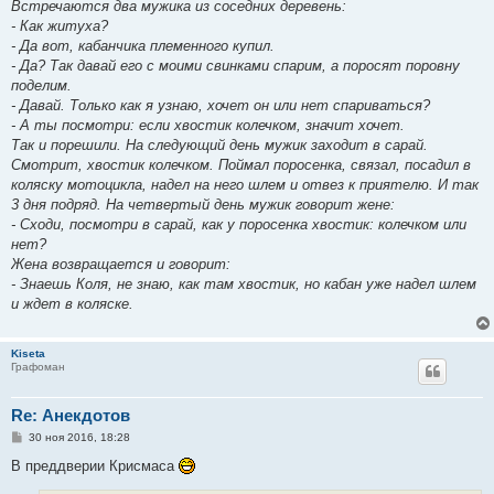
о
Встречаются два мужика из соседних деревень:
б
- Как житуха?
щ
е
- Да вот, кабанчика племенного купил.
н
- Да? Так давай его с моими свинками спарим, а поросят поровну
и
е
поделим.
- Давай. Только как я узнаю, хочет он или нет спариваться?
- А ты посмотри: если хвостик колечком, значит хочет.
Так и порешили. На следующий день мужик заходит в сарай.
Смотрит, хвостик колечком. Поймал поросенка, связал, посадил в
коляску мотоцикла, надел на него шлем и отвез к приятелю. И так
3 дня подряд. На четвертый день мужик говорит жене:
- Сходи, посмотри в сарай, как у поросенка хвостик: колечком или
нет?
Жена возвращается и говорит:
- Знаешь Коля, не знаю, как там хвостик, но кабан уже надел шлем
и ждет в коляске.
Kiseta
Графоман
Re: Анекдотов
С
30 ноя 2016, 18:28
о
о
В преддверии Крисмаса
б
щ