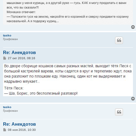
tasko
Графоман
Re: Анекдотов
С
27 окт 2016, 08:16
о
о
б
щ
е
н
и
е
tasko
Графоман
Re: Анекдотов
С
08 ноя 2016, 10:30
о