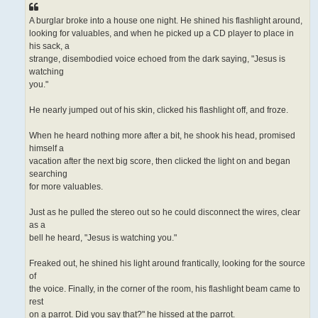
е
н
A burglar broke into a house one night. He shined his flashlight around,
и
е
looking for valuables, and when he picked up a CD player to place in
his sack, a
strange, disembodied voice echoed from the dark saying, "Jesus is
watching
you."
He nearly jumped out of his skin, clicked his flashlight off, and froze.
When he heard nothing more after a bit, he shook his head, promised
himself a
vacation after the next big score, then clicked the light on and began
searching
for more valuables.
Just as he pulled the stereo out so he could disconnect the wires, clear
as a
bell he heard, "Jesus is watching you."
Freaked out, he shined his light around frantically, looking for the source
of
the voice. Finally, in the corner of the room, his flashlight beam came to
rest
on a parrot. Did you say that?" he hissed at the parrot.