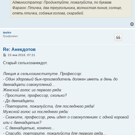
е
Администратор: Продиктуйте, пожалуйста, по буквам.
Фараон: Птичка, два треугольника, волнистая линия, солнце,
опять птичка, собачья голова, скарабей.
tasko
Графоман
Re: Анекдотов
С
23 янв 2016, 07:21
о
о
Старый сельхозанекдот.
б
щ
е
Лекция в сельхозинституте. Профессор:
н
- Один здоровый бык-производитель должен иметь в день до
и
е
двенадцати совокуплений...
Женский голос из первого ряда:
- Простите, профессор, сколько?
- До двенадцати.
- Повторите, пожалуйста, для последнего ряда!
Мужской голос из последнего ряда:
- Скажите, профессор, речь идет о совокуплениях с одной коровой
или с двенадцатью?
- С двенадцатью, конечно...
- Спасибо, повторите, пожалуйста для первого ряда...