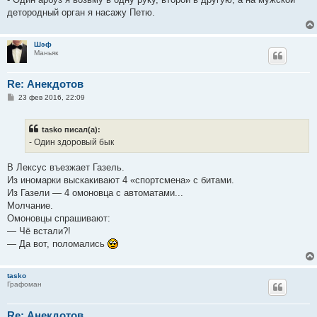
детородный орган я насажу Петю.
Шэф
Маньяк
Re: Анекдотов
С
23 фев 2016, 22:09
о
о
б
tasko писал(а):
щ
е
- Один здоровый бык
н
и
е
В Лексус въезжает Газель.
Из иномарки выскакивают 4 «спортсмена» с битами.
Из Газели — 4 омоновца с автоматами...
Молчание.
Омоновцы спрашивают:
— Чё встали?!
— Да вот, поломались
tasko
Графоман
Re: Анекдотов