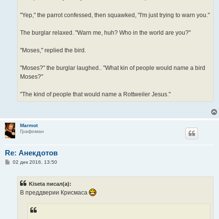
"Yep," the parrot confessed, then squawked, "I'm just trying to warn you."
The burglar relaxed. "Warn me, huh? Who in the world are you?"
"Moses," replied the bird.
"Moses?" the burglar laughed.. "What kin of people would name a bird
Moses?"
"The kind of people that would name a Rottweiler Jesus."
Marmot
Графоман
Re: Анекдотов
С
02 дек 2016, 13:50
о
о
б
Kiseta писал(а):
щ
е
В преддверии Крисмаса
н
и
е