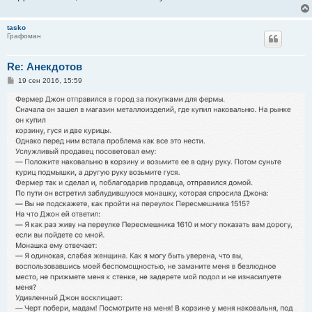
tasko
Графоман
Re: Анекдотов
С
19 сен 2016, 15:59
о
о
б
щ
е
н
и
е