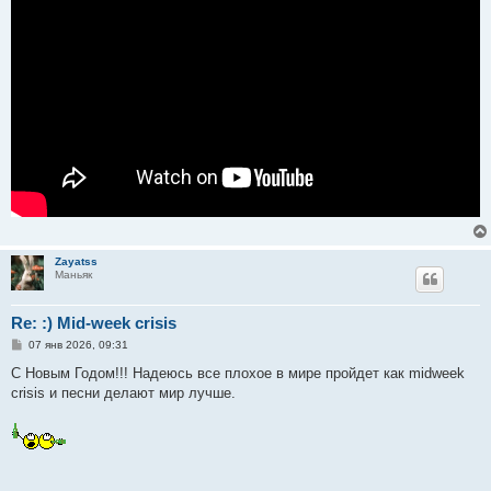
Zayatss
Маньяк
Re: :) Mid-week crisis
С
07 янв 2026, 09:31
о
о
С Новым Годом!!! Надеюсь все плохое в мире пройдет как midweek
б
crisis и песни делают мир лучше.
щ
е
н
и
е