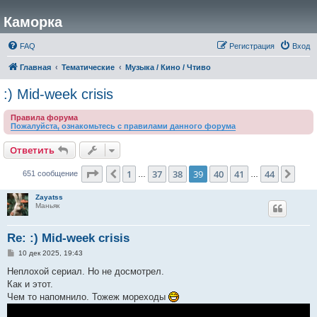
Каморка
FAQ
Регистрация
Вход
Главная
Тематические
Музыка / Кино / Чтиво
:) Mid-week crisis
Правила форума
Пожалуйста, ознакомьтесь с правилами данного форума
Ответить
Страница
39
из
44
1
37
38
39
40
41
44
Пред.
След
651 сообщение
…
…
Zayatss
Маньяк
Re: :) Mid-week crisis
С
10 дек 2025, 19:43
о
о
Неплохой сериал. Но не досмотрел.
б
Как и этот.
щ
е
Чем то напомнило. Тожеж мореходы
н
и