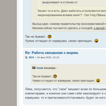
выкручивают в отличие от.
Так вот то и есть. Дают работать и получается рез
лицензированием всяким занят? - Our f-ing Ottawa
Выход один -новому правительству (консервативной п
Маском сейчас пытаются сделать у соседей,
а милей 
Так не бывает..
Чужих оттащил от кормушки, своих притащил..
Re: Работа связанная с морем.
С
BOX
»
18 фев 2025, 10:16
о
о
б
levak
писал(а):
↑
щ
е
н
Так не бывает..
и
е
Чужих оттащил от кормушки, своих притащил..
Лёва, получается, что "свои" мешают всем по большому
компютерами, и конечно они сами себя эвалюируют и за
кормушки, то и притаскивать/оттаскивать будет не кого