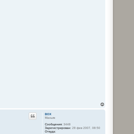
а
ч
а
л
у
В
е
р
BOX
н
Маньяк
у
Сообщения:
3448
т
Зарегистрирован:
28 фев 2007, 08:50
ь
Откуда:
с