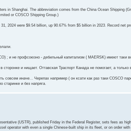
ers in Shanghai. The abbreviation comes from the China Ocean Shipping (
imited or COSCO Shipping Group.)
31, 2024 were $9.54 billion, up 90.67% from $5 billion in 2023. Record net prof
елали.
CO) ; и не профсоюзно - дебильный капитализм ( MAERSK) имеют таки 
т в сторонке и нищает. Оттавская Траспорт Канада не помогает, а только 
ыть совсем иначе... Черепах например ( он ксати как раз таки COSCO па
по старинке и без напряга.
sentative (USTR), published Friday in the Federal Register, sets fees as high
ssel operator with even a single Chinese-built ship in its fleet, or on order wit