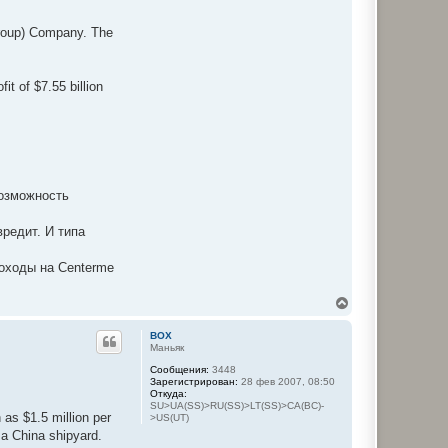
у
Group) Company. The
it of $7.55 billion
возможность
вредит. И типа
роходы на Centermе
В
е
р
BOX
н
Маньяк
у
Сообщения:
3448
т
Зарегистрирован:
28 фев 2007, 08:50
ь
Откуда:
с
SU>UA(SS)>RU(SS)>LT(SS)>CA(BC)-
я
 as $1.5 million per
>US(UT)
к
h a China shipyard.
н