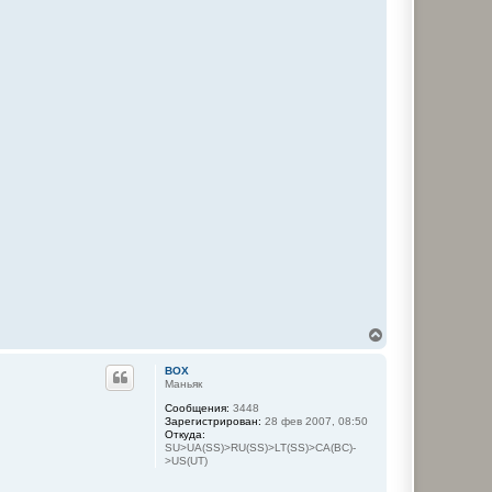
В
е
р
BOX
н
Маньяк
у
Сообщения:
3448
т
Зарегистрирован:
28 фев 2007, 08:50
ь
Откуда:
с
SU>UA(SS)>RU(SS)>LT(SS)>CA(BC)-
я
>US(UT)
к
н