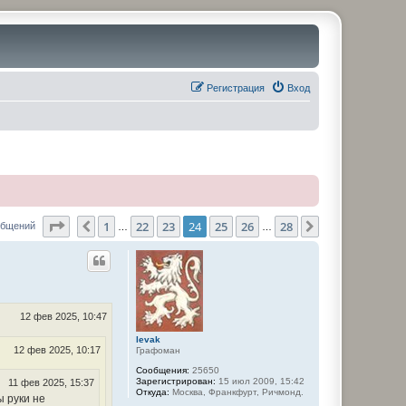
Регистрация
Вход
Страница
24
из
28
1
22
23
24
25
26
28
Пред.
След.
общений
…
…
12 фев 2025, 10:47
levak
12 фев 2025, 10:17
Графоман
Сообщения:
25650
Зарегистрирован:
15 июл 2009, 15:42
11 фев 2025, 15:37
Откуда:
Москва, Франкфурт, Ричмонд.
ы руки не