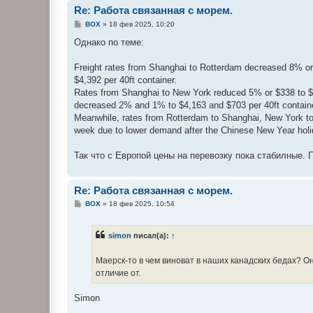
Re: Работа связанная с морем.
С
BOX
»
18 фев 2025, 10:20
о
о
Однако по теме:
б
щ
е
Freight rates from Shanghai to Rotterdam decreased 8% or 
н
$4,392 per 40ft container.
и
е
Rates from Shanghai to New York reduced 5% or $338 to $5
decreased 2% and 1% to $4,163 and $703 per 40ft container
Meanwhile, rates from Rotterdam to Shanghai, New York to
week due to lower demand after the Chinese New Year holi
Так что с Европой цены на перевозку пока стабилные. 
Re: Работа связанная с морем.
С
BOX
»
18 фев 2025, 10:54
о
о
б
simon
писал(а):
↑
щ
е
н
Маерск-то в чем виноват в наших канадских бедах? 
и
е
отличие от.
Simon