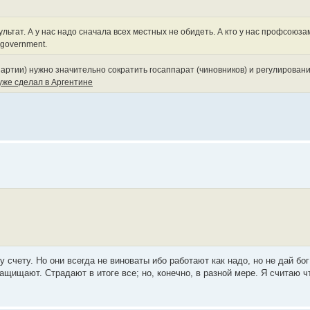
ультат. А у нас надо сначала всех местных не обидеть. А кто у нас профсоюза
 government.
артии) нужно значительно сократить госаппарат (чиновников) и регулировани
уже сделал в Аргентине
 счету. Но они всегда не виноваты ибо работают как надо, но не дай бог
щищают. Страдают в итоге все; но, конечно, в разной мере. Я считаю ч
.