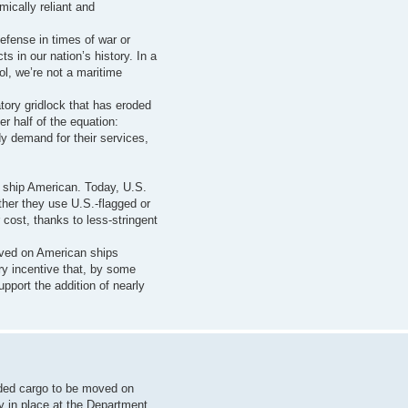
ically reliant and
defense in times of war or
ts in our nation’s history. In a
ol, we’re not a maritime
atory gridlock that has eroded
er half of the equation:
dy demand for their services,
t ship American. Today, U.S.
her they use U.S.-flagged or
 cost, thanks to less-stringent
oved on American ships
ary incentive that, by some
port the addition of nearly
nded cargo to be moved on
y in place at the Department