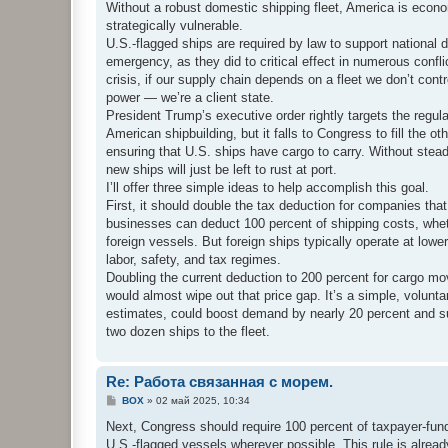
е
Without a robust domestic shipping fleet, America is econom
strategically vulnerable.
U.S.-flagged ships are required by law to support national 
emergency, as they did to critical effect in numerous conflic
crisis, if our supply chain depends on a fleet we don’t contr
power — we’re a client state.
President Trump’s executive order rightly targets the regul
American shipbuilding, but it falls to Congress to fill the oth
ensuring that U.S. ships have cargo to carry. Without stea
new ships will just be left to rust at port.
I’ll offer three simple ideas to help accomplish this goal.
First, it should double the tax deduction for companies tha
businesses can deduct 100 percent of shipping costs, whet
foreign vessels. But foreign ships typically operate at lower
labor, safety, and tax regimes.
Doubling the current deduction to 200 percent for cargo m
would almost wipe out that price gap. It’s a simple, volunt
estimates, could boost demand by nearly 20 percent and sup
two dozen ships to the fleet.
Re: Работа связанная с морем.
С
BOX
»
02 май 2025, 10:34
о
о
Next, Congress should require 100 percent of taxpayer-fu
б
U.S.-flagged vessels wherever possible. This rule is alread
щ