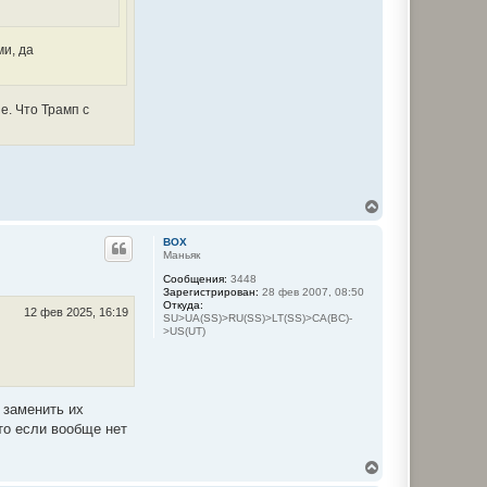
ми, да
е. Что Трамп с
В
е
р
BOX
н
Маньяк
у
Сообщения:
3448
т
Зарегистрирован:
28 фев 2007, 08:50
ь
Откуда:
с
12 фев 2025, 16:19
SU>UA(SS)>RU(SS)>LT(SS)>CA(BC)-
я
>US(UT)
к
н
а
ч
а
 заменить их
л
то если вообще нет
у
В
е