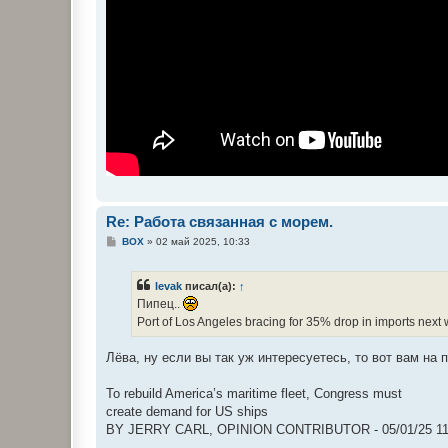
Re: Работа связанная с морем.
С
BOX
»
02 май 2025, 10:33
о
о
б
levak
писал(а):
↑
щ
е
Пипец..
н
Port of Los Angeles bracing for 35% drop in imports next
и
е
Лёва, ну если вы так уж интересуетесь, то вот вам на 
To rebuild America’s maritime fleet, Congress must
create demand for US ships
BY JERRY CARL, OPINION CONTRIBUTOR - 05/01/25 11