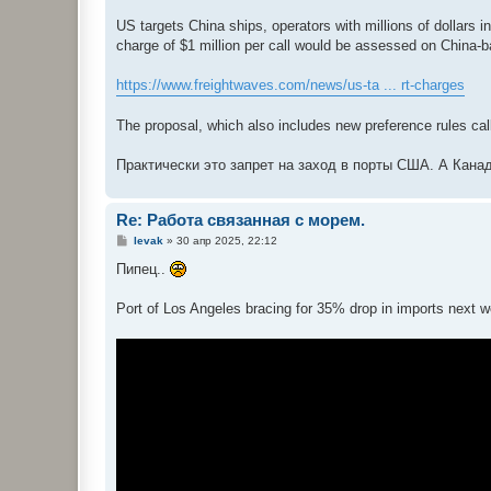
е
US targets China ships, operators with millions of dollars 
charge of $1 million per call would be assessed on China-ba
https://www.freightwaves.com/news/us-ta ... rt-charges
The proposal, which also includes new preference rules cal
Практически это запрет на заход в порты США. А Канада
Re: Работа связанная с морем.
С
levak
»
30 апр 2025, 22:12
о
о
Пипец..
б
щ
е
Port of Los Angeles bracing for 35% drop in imports next 
н
и
е