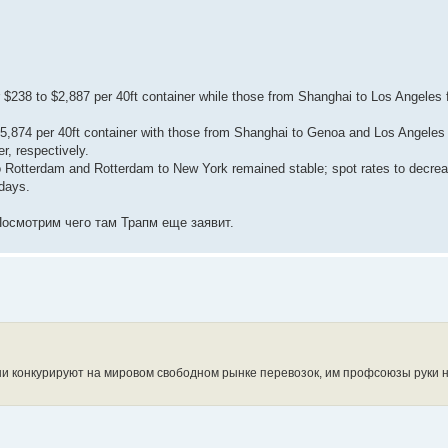
$238 to $2,887 per 40ft container while those from Shanghai to Los Angeles f
,874 per 40ft container with those from Shanghai to Genoa and Los Angeles
, respectively.
 Rotterdam and Rotterdam to New York remained stable; spot rates to decrea
days.
Посмотрим чего там Трапм еще заявит.
Они конкурируют на мировом свободном рынке перевозок, им профсоюзы руки 