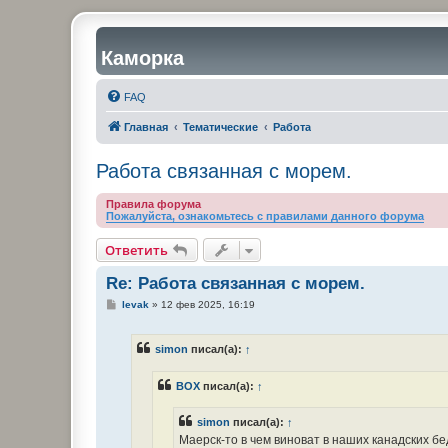
Каморка
FAQ
Главная
Тематические
Работа
Работа связанная с морем.
Правила форума
Пожалуйста, ознакомьтесь с правилами данного форума
Ответить
Re: Работа связанная с морем.
С
levak
»
12 фев 2025, 16:19
о
о
б
simon
писал(а):
↑
щ
е
н
BOX
писал(а):
↑
и
е
simon
писал(а):
↑
Маерск-то в чем виноват в наших канадских б