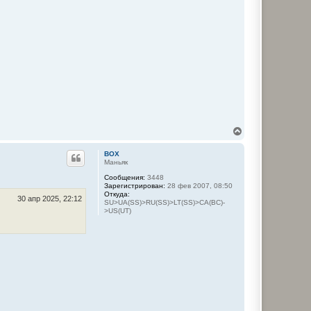
В
е
р
BOX
н
Маньяк
у
Сообщения:
3448
т
Зарегистрирован:
28 фев 2007, 08:50
ь
Откуда:
с
30 апр 2025, 22:12
SU>UA(SS)>RU(SS)>LT(SS)>CA(BC)-
я
>US(UT)
к
н
а
ч
а
л
у