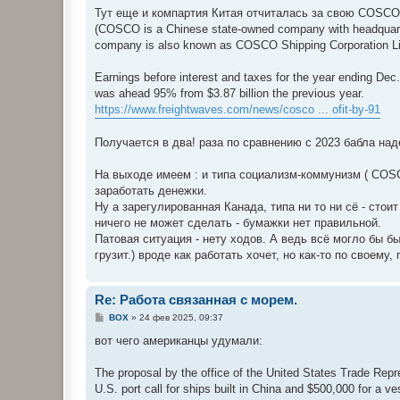
Тут еще и компартия Китая отчиталась за свою COSCO
(COSCO is a Chinese state-owned company with headquart
company is also known as COSCO Shipping Corporation L
Earnings before interest and taxes for the year ending Dec. 
was ahead 95% from $3.87 billion the previous year.
https://www.freightwaves.com/news/cosco ... ofit-by-91
Получается в два! раза по сравнению с 2023 бабла над
На выходе имеем : и типа социализм-коммунизм ( COS
заработать денежки.
Ну а зарегулированная Канада, типа ни то ни сё - стои
ничего не может сделать - бумажки нет правильной.
Патовая ситуация - нету ходов. А ведь всё могло бы б
грузит.) вроде как работать хочет, но как-то по своему, 
Re: Работа связанная с морем.
С
BOX
»
24 фев 2025, 09:37
о
о
вот чего американцы удумали:
б
щ
е
The proposal by the office of the United States Trade Repre
н
U.S. port call for ships built in China and $500,000 for a ve
и