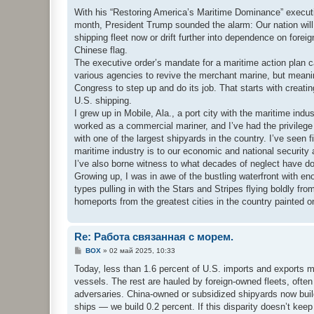
With his “Restoring America’s Maritime Dominance” executi
month, President Trump sounded the alarm: Our nation will 
shipping fleet now or drift further into dependence on forei
Chinese flag.
The executive order’s mandate for a maritime action plan c
various agencies to revive the merchant marine, but meanin
Congress to step up and do its job. That starts with creati
U.S. shipping.
I grew up in Mobile, Ala., a port city with the maritime indus
worked as a commercial mariner, and I’ve had the privilege o
with one of the largest shipyards in the country. I’ve seen f
maritime industry is to our economic and national security a
I’ve also borne witness to what decades of neglect have do
Growing up, I was in awe of the bustling waterfront with en
types pulling in with the Stars and Stripes flying boldly from
homeports from the greatest cities in the country painted on
Re: Работа связанная с морем.
С
BOX
»
02 май 2025, 10:33
о
о
Today, less than 1.6 percent of U.S. imports and exports 
б
vessels. The rest are hauled by foreign-owned fleets, often
щ
е
adversaries. China-owned or subsidized shipyards now build
н
ships — we build 0.2 percent. If this disparity doesn’t keep 
и