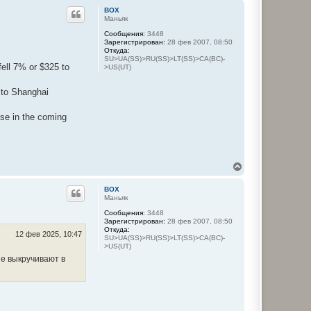
р
BOX
н
Маньяк
у
Сообщения:
3448
т
Зарегистрирован:
28 фев 2007, 08:50
ь
Откуда:
с
SU>UA(SS)>RU(SS)>LT(SS)>CA(BC)-
я
ell 7% or $325 to
>US(UT)
к
н
 to Shanghai
а
ч
а
se in the coming
л
у
В
е
р
BOX
н
Маньяк
у
Сообщения:
3448
т
Зарегистрирован:
28 фев 2007, 08:50
ь
Откуда:
с
12 фев 2025, 10:47
SU>UA(SS)>RU(SS)>LT(SS)>CA(BC)-
я
>US(UT)
к
не выкручивают в
н
а
ч
а
л