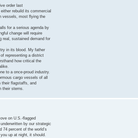
ve order last
either rebuild its commercial
gn vessels, most flying the
alls for a serious agenda by
gful change will require
ng real, sustained demand for
try in its blood. My father
f representing a district
irsthand how critical the
like.
ne to a once-proud industry.
ormous cargo vessels of all
 their flagstaffs, and
 their sterns.
move on U.S.-flagged
 underwritten by our strategic
 74 percent of the world’s
you up at night, it should.