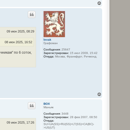
а
В
л
е
у
р
н
у
т
ь
с
09 июн 2025, 08:29
я
к
levak
08 июн 2025, 16:52
Графоман
н
а
Сообщения:
25647
ч
чникам" по 6 соток,
Зарегистрирован:
15 июл 2009, 15:42
а
Откуда:
Москва, Франкфурт, Ричмонд.
л
у
В
е
р
BOX
н
Маньяк
у
Сообщения:
3448
т
Зарегистрирован:
28 фев 2007, 08:50
ь
Откуда:
с
09 июн 2025, 17:26
SU>UA(SS)>RU(SS)>LT(SS)>CA(BC)-
я
>US(UT)