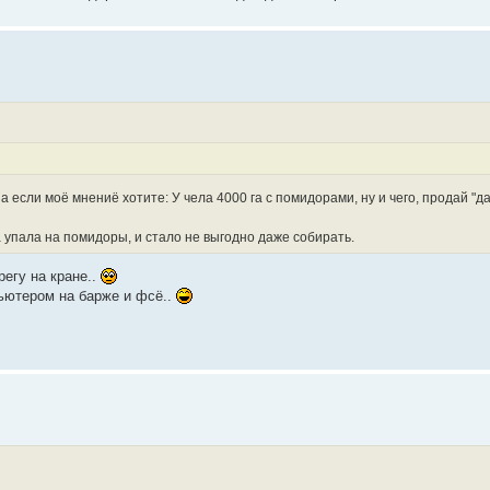
 если моё мнениё хотите: У чела 4000 га с помидорами, ну и чего, продай "да
 упала на помидоры, и стало не выгодно даже собирать.
регу на кране..
пьютером на барже и фсё..