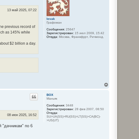
т
ь
с
13 май 2025, 07:22
я
к
levak
Графоман
н
the previous record of
а
Сообщения:
25647
ч
much as 145% while
Зарегистрирован:
15 июл 2009, 15:42
а
Откуда:
Москва, Франкфурт, Ричмонд.
л
bout $2 billion a day.
у
В
е
р
BOX
н
Маньяк
у
Сообщения:
3448
т
Зарегистрирован:
28 фев 2007, 08:50
ь
Откуда:
с
08 июн 2025, 16:52
SU>UA(SS)>RU(SS)>LT(SS)>CA(BC)-
я
>US(UT)
к
й "дачникам" по 6
н
а
ч