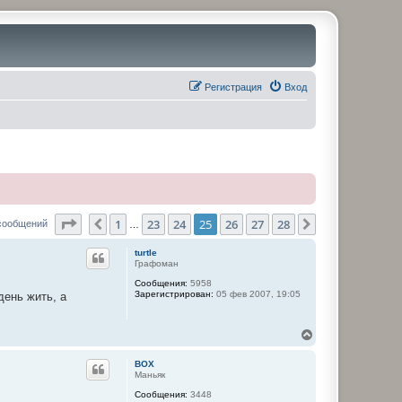
Регистрация
Вход
Страница
25
из
28
1
23
24
25
26
27
28
Пред.
След.
сообщений
…
turtle
Графоман
Сообщения:
5958
Зарегистрирован:
05 фев 2007, 19:05
день жить, а
В
е
р
BOX
н
Маньяк
у
Сообщения:
3448
т