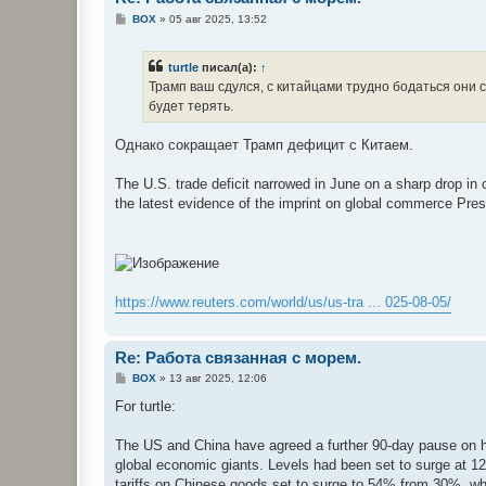
С
BOX
»
05 авг 2025, 13:52
о
о
б
turtle
писал(а):
↑
щ
е
Трамп ваш сдулся, с китайцами трудно бодаться они 
н
будет терять.
и
е
Однако сокращает Трамп дефицит с Китаем.
The U.S. trade deficit narrowed in June on a sharp drop in
the latest evidence of the imprint on global commerce Pre
https://www.reuters.com/world/us/us-tra ... 025-08-05/
Re: Работа связанная с морем.
С
BOX
»
13 авг 2025, 12:06
о
о
For turtle:
б
щ
е
The US and China have agreed a further 90-day pause on hi
н
global economic giants. Levels had been set to surge at 
и
е
tariffs on Chinese goods set to surge to 54% from 30%, wh