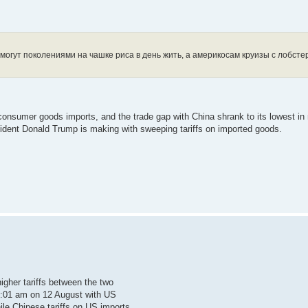
смогут поколениями на чашке риса в день жить, а америкосам круизы с лобст
 consumer goods imports, and the trade gap with China shrank to its lowest in
sident Donald Trump is making with sweeping tariffs on imported goods.
gher tariffs between the two
12:01 am on 12 August with US
ile Chinese tariffs on US imports