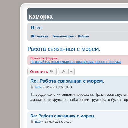
Каморка
FAQ
Главная
Тематические
Работа
Работа связанная с морем.
Правила форума
Пожалуйста, ознакомьтесь с правилами данного форума
Ответить
Re: Работа связанная с морем.
С
turtle
»
12 май 2025, 20:24
о
о
Та вроде как с китайцами порешали, Трамп ваш сдулся,
б
америкосам круизы с лобстерами трудновато будет тер
щ
е
н
и
е
Re: Работа связанная с морем.
С
BOX
»
13 май 2025, 07:22
о