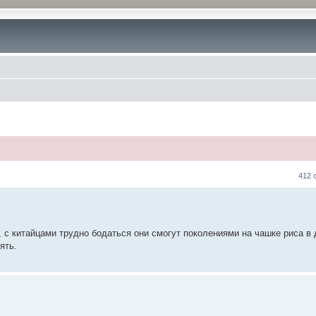
412 
 с китайцами трудно бодаться они смогут поколениями на чашке риса в 
ять.