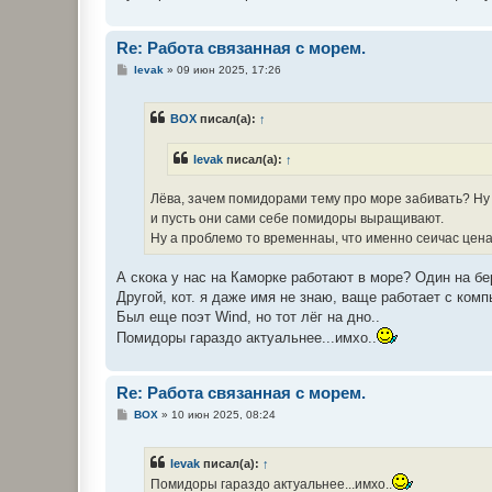
Re: Работа связанная с морем.
С
levak
»
09 июн 2025, 17:26
о
о
б
BOX
писал(а):
↑
щ
е
н
levak
писал(а):
↑
и
е
Лёва, зачем помидорами тему про море забивать? Ну а
и пусть они сами себе помидоры выращивают.
Ну а проблемо то временнаы, что именно сеичас цена
А скока у нас на Каморке работают в море? Один на бе
Другой, кот. я даже имя не знаю, ваще работает с ком
Был еще поэт Wind, но тот лёг на дно..
Помидоры гараздо актуальнее...имхо..
Re: Работа связанная с морем.
С
BOX
»
10 июн 2025, 08:24
о
о
б
levak
писал(а):
↑
щ
е
Помидоры гараздо актуальнее...имхо..