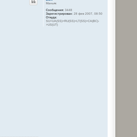
н
Маньяк
у
Сообщения:
3448
т
Зарегистрирован:
28 фев 2007, 08:50
ь
Откуда:
с
SU>UA(SS)>RU(SS)>LT(SS)>CA(BC)-
я
>US(UT)
к
н
а
ч
а
л
у