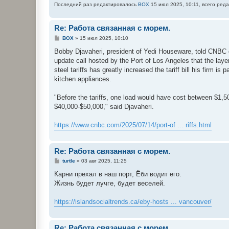
Последний раз редактировалось
BOX
15 июл 2025, 10:11, всего реда
Re: Работа связанная с морем.
С
BOX
»
15 июл 2025, 10:10
о
о
Bobby Djavaheri, president of Yedi Houseware, told CNBC 
б
update call hosted by the Port of Los Angeles that the layer
щ
е
steel tariffs has greatly increased the tariff bill his firm is 
н
kitchen appliances.
и
е
"Before the tariffs, one load would have cost between $1,5
$40,000-$50,000," said Djavaheri.
https://www.cnbc.com/2025/07/14/port-of ... riffs.html
Re: Работа связанная с морем.
С
turtle
»
03 авг 2025, 11:25
о
о
Карни прехал в наш порт, Ёби водит его.
б
Жизнь будет лучге, будет веселей.
щ
е
н
https://islandsocialtrends.ca/eby-hosts ... vancouver/
и
е
Re: Работа связанная с морем.