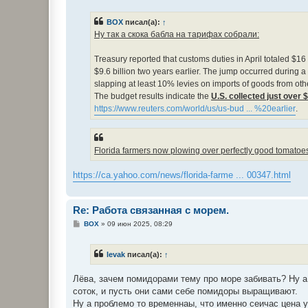
о
б
BOX
писал(а):
↑
щ
е
Ну так а скока бабла на тарифах собрали:
н
и
е
Treasury reported that customs duties in April totaled $16 b
$9.6 billion two years earlier. The jump occurred durin
slapping at least 10% levies on imports of goods from oth
The budget results indicate the
U.S. collected just over $
https://www.reuters.com/world/us/us-bud ... %20earlier
.
Florida farmers now plowing over perfectly good tomatoes 
https://ca.yahoo.com/news/florida-farme ... 00347.html
Re: Работа связанная с морем.
С
BOX
»
09 июн 2025, 08:29
о
о
б
levak
писал(а):
↑
щ
е
н
Лёва, зачем помидорами тему про море забивать? Ну а 
и
е
соток, и пусть они сами себе помидоры выращивают.
Ну а проблемо то временнаы, что именно сеичас цена 