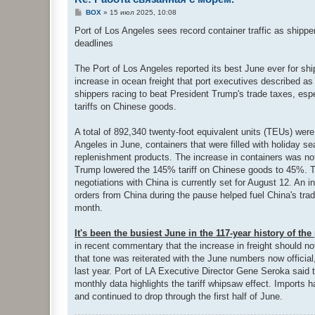
С
BOX
»
15 июл 2025, 10:08
о
о
Port of Los Angeles sees record container traffic as shipper
б
deadlines
щ
е
н
The Port of Los Angeles reported its best June ever for ship
и
е
increase in ocean freight that port executives described as 
shippers racing to beat President Trump's trade taxes, esp
tariffs on Chinese goods.
A total of 892,340 twenty-foot equivalent units (TEUs) were
Angeles in June, containers that were filled with holiday 
replenishment products. The increase in containers was not
Trump lowered the 145% tariff on Chinese goods to 45%. The
negotiations with China is currently set for August 12. An 
orders from China during the pause helped fuel China's trade
month.
It's been the busiest June in the 117-year history of the 
in recent commentary that the increase in freight should no
that tone was reiterated with the June numbers now offici
last year. Port of LA Executive Director Gene Seroka said 
monthly data highlights the tariff whipsaw effect. Imports h
and continued to drop through the first half of June.