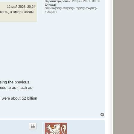
Зарегистрирован:
28 фев 2007, 08:50
ь
Откуда:
с
12 май 2025, 20:24
SU>UA(SS)>RU(SS)>LT(SS)>CA(BC)-
я
 жить, а америкосам
>US(UT)
к
н
а
ч
а
л
у
psing the previous
goods to as much as
 were about $2 billion
В
е
р
н
у