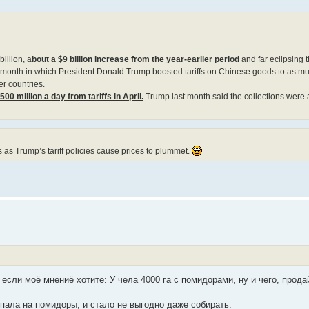
illion, a
bout a $9 billion increase from the year-earlier period
and far eclipsing 
g a month in which President Donald Trump boosted tariffs on Chinese goods to as 
er countries.
500 million a day from tariffs in April.
Trump last month said the collections were a
as Trump’s tariff policies cause prices to plummet.
если моё мнениё хотите: У чела 4000 га с помидорами, ну и чего, прода
упала на помидоры, и стало не выгодно даже собирать.