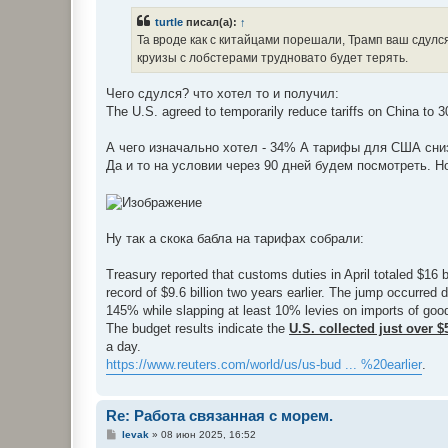
о
б
turtle
писал(а):
↑
щ
е
Та вроде как с китайцами порешали, Трамп ваш сдулся
н
круизы с лобстерами трудновато будет терять.
и
е
Чего сдулся? что хотел то и получил:
The U.S. agreed to temporarily reduce tariffs on China to 
А чего изначально хотел - 34% А тарифы для США сни
Да и то на условии через 90 дней будем посмотреть. 
Ну так а скока бабла на тарифах собрали:
Treasury reported that customs duties in April totaled $16 bi
record of $9.6 billion two years earlier. The jump occurre
145% while slapping at least 10% levies on imports of good
The budget results indicate the
U.S. collected just over $5
a day.
https://www.reuters.com/world/us/us-bud ... %20earlier
.
Re: Работа связанная с морем.
С
levak
»
08 июн 2025, 16:52
о