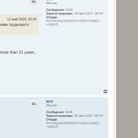
н
л
Маньяк
у
у
Сообщения:
3448
т
Зарегистрирован:
28 фев 2007, 08:50
ь
Откуда:
с
12 май 2025, 20:24
SU>UA(SS)>RU(SS)>LT(SS)>CA(BC)-
я
ерами трудновато
>US(UT)
к
н
а
ч
а
л
 more than 21 years,
у
В
е
р
BOX
н
Маньяк
у
Сообщения:
3448
т
Зарегистрирован:
28 фев 2007, 08:50
ь
Откуда:
с
SU>UA(SS)>RU(SS)>LT(SS)>CA(BC)-
я
>US(UT)
к
н