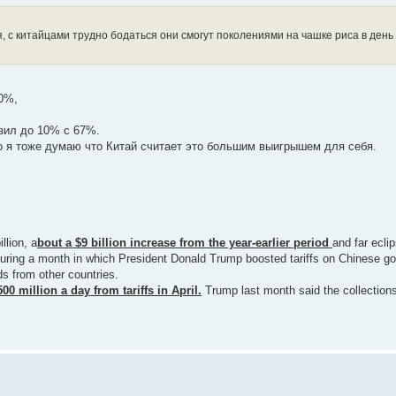
, с китайцами трудно бодаться они смогут поколениями на чашке риса в день
30%,
зил до 10% с 67%.
Но я тоже думаю что Китай считает это большим выигрышем для себя.
llion, a
bout a $9 billion increase from the year-earlier period
and far ecli
d during a month in which President Donald Trump boosted tariffs on Chinese 
s from other countries.
00 million a day from tariffs in April.
Trump last month said the collections