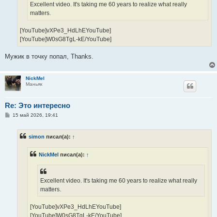
е
Excellent video. It's taking me 60 years to realize what really
matters.
[YouTube]vXPe3_HdLhEYouTube]
[YouTube]W0sG8TgL-kE/YouTube]
Мужик в точку попал, Thanks.
NickMel
Маньяк
Re: Это интересно
С
15 май 2026, 19:41
о
о
б
simon
писал(а):
↑
щ
е
н
NickMel
писал(а):
↑
и
е
Excellent video. It's taking me 60 years to realize what really
matters.
[YouTube]vXPe3_HdLhEYouTube]
[YouTube]W0sG8TgL-kE/YouTube]