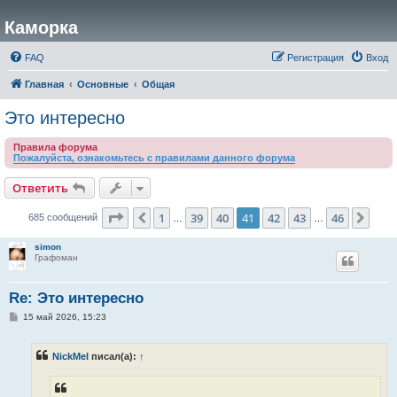
Каморка
FAQ
Регистрация
Вход
Главная
Основные
Общая
Это интересно
Правила форума
Пожалуйста, ознакомьтесь с правилами данного форума
Ответить
Страница
41
из
46
1
39
40
41
42
43
46
Пред.
След
685 сообщений
…
…
simon
Графоман
Re: Это интересно
С
15 май 2026, 15:23
о
о
б
NickMel
писал(а):
↑
щ
е
н
и