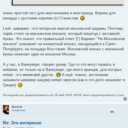
очень простой тест для неатличиника и иностранца. Вернее для
канадца с русскими корнями (с) Станислав.
Look: шаверма - это питерская версия московской шаурмы. Поэтому,
ларёк стоял на масковском вокзале, который пишетца с заглавной
буквы. Это значит, что правильный ответ (Г) Вариант "На Московском
вокзале" указывает на конкретный вокзал, находящийся в Санкт-
Петербурге, на площади Восстания. Московский вокзал с маленькой
буквы означает один из вокзалов Москвы.
А у нас, в Ванкувере, говорят донер. Где-то это могут назвать и
кебабом, но только не в Ванкувере, где много иранцев, для которых
кебаб - это
ихнее всё
другое...
И ещё: помню, англичание
называли шаверму-шаурму-кебаб гиросом (как в это дело называют в
Греции).
Последний раз редактировалось
pin
26 май 2026, 09:58, всего редактировалось 1 раз.
Marmot
Графоман
Re: Это интересно