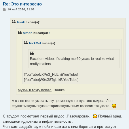
Re: Это интересно
С
16 май 2026, 21:09
о
о
б
levak
писал(а):
↑
щ
е
н
simon
писал(а):
↑
и
е
NickMel
писал(а):
↑
Excellent video. It's taking me 60 years to realize what
really matters.
[YouTube]vXPe3_HdLhEYouTube]
[YouTube]W0sG8TgL-kE/YouTube]
Мужик в точку попал,
Thanks.
А вы не могли указать эту временную точку этого видоса..Лень
слушать заунывную историю заунывным голосом так долго..
С трудом посмотрел первый видос..Разочарован..
Полный бред,
сплошной идиотизм и инфантильность ..
Чел сам создаёт шум-нойз и сам же с ним борется и протестует