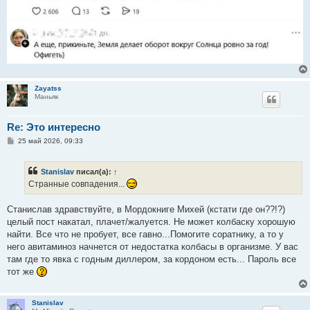
Zayatss
Маньяк
Re: Это интересно
С
25 май 2026, 09:33
о
о
б
Stanislav
писал(а):
↑
щ
е
Странные совпадения...
н
и
е
Станислав здравствуйте, в Мордокниге Михей (кстати где он??!?)
целый пост накатал, плачет/жалуется. Не может колбаску хорошую
найти. Все что не пробует, все гавно...Помогите соратнику, а то у
него авитаминоз начнется от недостатка колбасы в организме. У вас
там где то явка с годным диллером, за кордоном есть... Пароль все
тот же
Stanislav