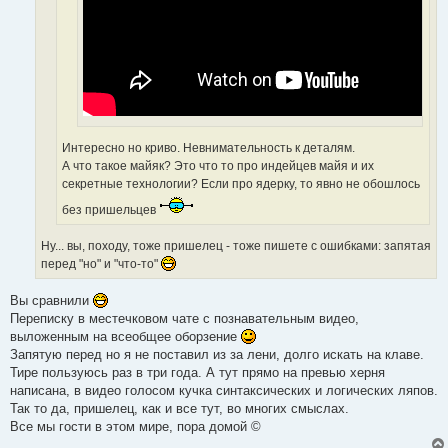
Интересно но криво. Невнимательность к деталям.
А что такое майяк? Это что то про индейцев майя и их
секретные технологии? Если про ядерку, то явно не обошлось
без пришельцев
Ну... вы, походу, тоже пришелец - тоже пишете с ошибками: запятая
перед "но" и "что-то"
Вы сравнили
Переписку в местечковом чате с познавательным видео,
выложенным на всеобщее оборзение
Запятую перед но я не поставил из за лени, долго искать на клаве.
Тире пользуюсь раз в три года. А тут прямо на превью херня
написана, в видео голосом кучка синтаксических и логических ляпов.
Так то да, пришелец, как и все тут, во многих смыслах.
Все мы гости в этом мире, пора домой ©