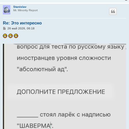
Stanislav
Mr. Minority Report
Re: Это интересно
С
26 май 2026, 06:18
о
о
б
щ
е
н
и
е