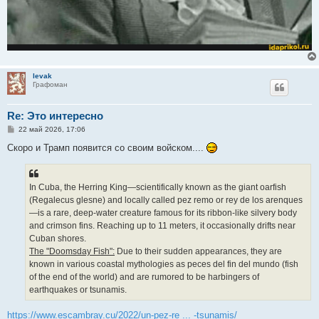
levak
Графоман
Re: Это интересно
С
22 май 2026, 17:06
о
о
Скоро и Трамп появится со своим войском....
б
щ
е
н
In Cuba, the Herring King—scientifically known as the giant oarfish
и
е
(Regalecus glesne) and locally called pez remo or rey de los arenques
—is a rare, deep-water creature famous for its ribbon-like silvery body
and crimson fins. Reaching up to 11 meters, it occasionally drifts near
Cuban shores.
The "Doomsday Fish":
Due to their sudden appearances, they are
known in various coastal mythologies as peces del fin del mundo (fish
of the end of the world) and are rumored to be harbingers of
earthquakes or tsunamis.
https://www.escambray.cu/2022/un-pez-re ... -tsunamis/