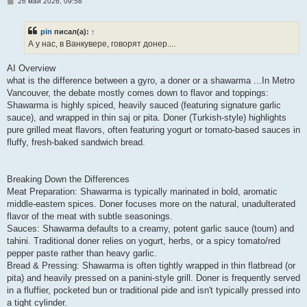
С
26 май 2026, 09:58
о
о
б
pin
писал(а):
↑
щ
е
А у нас, в Ванкувере, говорят донер....
н
и
е
AI Overview
what is the difference between a gyro, a doner or a shawarma ...In Metro
Vancouver, the debate mostly comes down to flavor and toppings:
Shawarma is highly spiced, heavily sauced (featuring signature garlic
sauce), and wrapped in thin saj or pita. Doner (Turkish-style) highlights
pure grilled meat flavors, often featuring yogurt or tomato-based sauces in
fluffy, fresh-baked sandwich bread.
Breaking Down the Differences
Meat Preparation: Shawarma is typically marinated in bold, aromatic
middle-eastern spices. Doner focuses more on the natural, unadulterated
flavor of the meat with subtle seasonings.
Sauces: Shawarma defaults to a creamy, potent garlic sauce (toum) and
tahini. Traditional doner relies on yogurt, herbs, or a spicy tomato/red
pepper paste rather than heavy garlic.
Bread & Pressing: Shawarma is often tightly wrapped in thin flatbread (or
pita) and heavily pressed on a panini-style grill. Doner is frequently served
in a fluffier, pocketed bun or traditional pide and isn't typically pressed into
a tight cylinder.