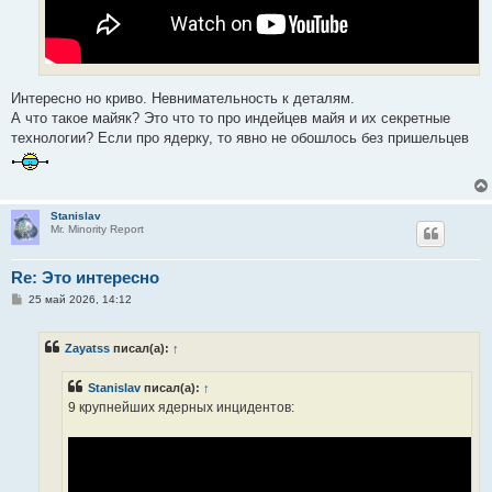
Интересно но криво. Невнимательность к деталям.
А что такое майяк? Это что то про индейцев майя и их секретные
технологии? Если про ядерку, то явно не обошлось без пришельцев
Stanislav
Mr. Minority Report
Re: Это интересно
С
25 май 2026, 14:12
о
о
б
Zayatss
писал(а):
↑
щ
е
н
Stanislav
писал(а):
↑
и
е
9 крупнейших ядерных инцидентов: