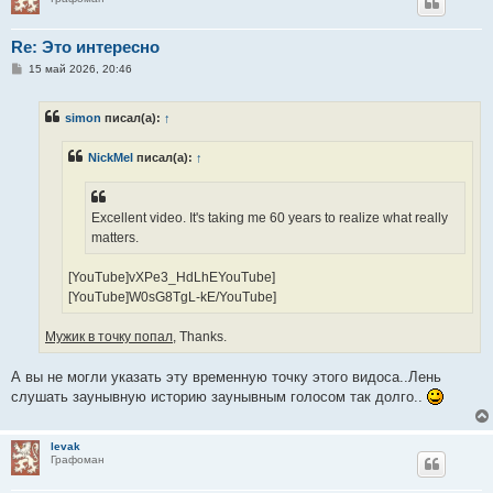
Re: Это интересно
С
15 май 2026, 20:46
о
о
б
simon
писал(а):
↑
щ
е
н
NickMel
писал(а):
↑
и
е
Excellent video. It's taking me 60 years to realize what really
matters.
[YouTube]vXPe3_HdLhEYouTube]
[YouTube]W0sG8TgL-kE/YouTube]
Мужик в точку попал,
Thanks.
А вы не могли указать эту временную точку этого видоса..Лень
слушать заунывную историю заунывным голосом так долго..
levak
Графоман