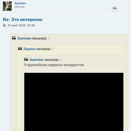
Zayatss
Маньяк
Re: Это интересно
С
25 май 2026, 16:56
о
о
б
Stanislav
писал(а):
↑
щ
е
н
Zayatss
писал(а):
↑
и
е
Stanislav
писал(а):
↑
9 крупнейших ядерных инцидентов: