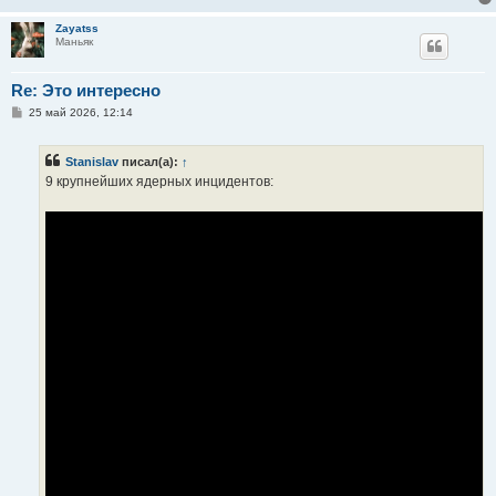
Zayatss
Маньяк
Re: Это интересно
С
25 май 2026, 12:14
о
о
б
Stanislav
писал(а):
↑
щ
е
9 крупнейших ядерных инцидентов:
н
и
е