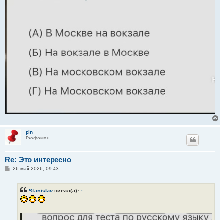
pin
Графоман
Re: Это интересно
С
26 май 2026, 09:43
о
о
б
Stanislav
писал(а):
↑
щ
е
н
и
е