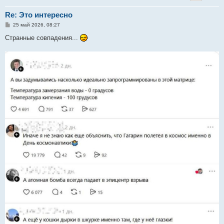
Re: Это интересно
С
25 май 2026, 08:27
о
о
Странные совпадения...
б
щ
е
н
и
е