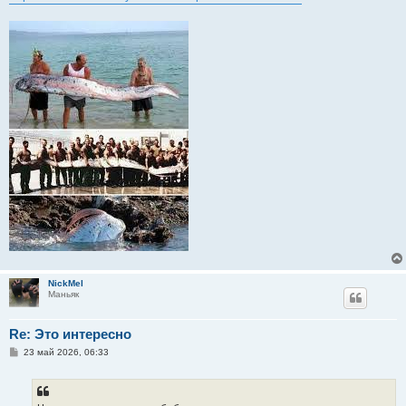
NickMel
Маньяк
Re: Это интересно
С
23 май 2026, 06:33
о
о
б
щ
е