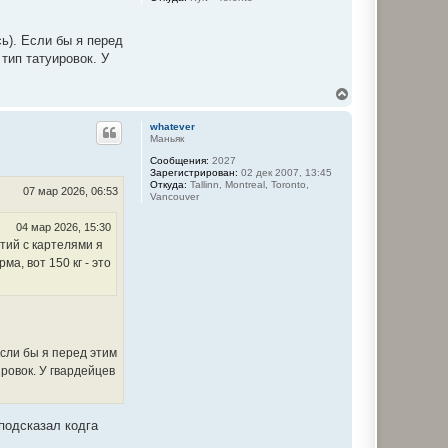
л
у
ь). Если бы я перед
тип татуировок. У
В
е
р
whatever
н
Маньяк
у
Сообщения:
2027
т
Зарегистрирован:
02 дек 2007, 13:45
ь
Откуда:
Tallinn, Montreal, Toronto,
с
07 мар 2026, 06:53
Vancouver
я
к
04 мар 2026, 15:30
н
ытий с картелями я
а
ч
ма, вот 150 кг - это
а
л
у
Если бы я перед этим
ровок. У гвардейцев
 подсказал кодга