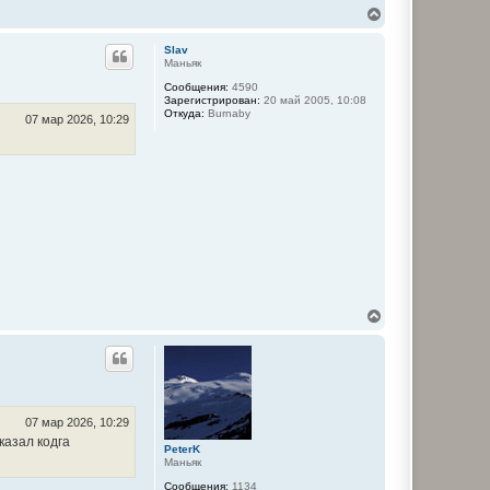
В
е
р
Slav
н
Маньяк
у
Сообщения:
4590
т
Зарегистрирован:
20 май 2005, 10:08
ь
Откуда:
Burnaby
с
07 мар 2026, 10:29
я
к
н
а
ч
а
л
у
В
е
р
н
у
т
ь
с
07 мар 2026, 10:29
я
казал кодга
PeterK
к
Маньяк
н
а
Сообщения:
1134