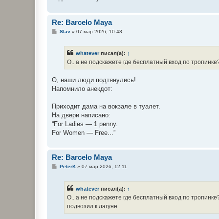
Re: Barcelo Maya
С
Slav
»
07 мар 2026, 10:48
о
о
б
whatever
писал(а):
↑
щ
е
О.. а не подскажете где бесплатный вход по тропинке
н
и
е
О, наши люди подтянулись!
Напомнило анекдот:
Приходит дама на вокзале в туалет.
На двери написано:
“For Ladies — 1 penny.
For Women — Free...”
Re: Barcelo Maya
С
PeterK
»
07 мар 2026, 12:11
о
о
б
whatever
писал(а):
↑
щ
е
О.. а не подскажете где бесплатный вход по тропинке
н
подвозил к лагуне.
и
е