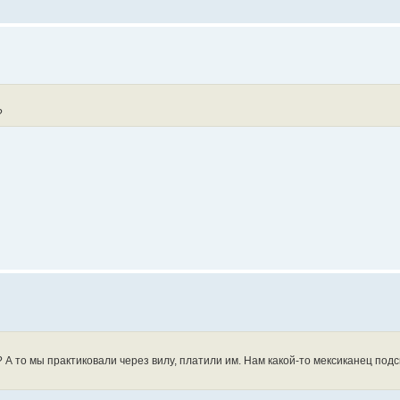
?
? А то мы практиковали через вилу, платили им. Нам какой-то мексиканец подс