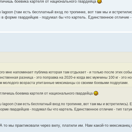
отличишь боевика картеля от национального гвардейца
.
lagoon (там есть бесплатный вход по тропинке, вот там мы и встретилис
 в форме гвардейцев - подумал бы что картель. Единственное отличие - 
кого мне напоминает публика которая там отдыхает - и только после этих соб
нственная разница - это поправка на 2020-е когда вес мужчины 100 кг - это нор
ам молодого возраста упитанные мексиканцы со своими боевыми подругами.
 отличишь боевика картеля от национального гвардейца
.
 lagoon (там есть бесплатный вход по тропинке, вот там мы и встретились). 
орме гвардейцев - подумал бы что картель. Единственное отличие - тип татуи
 А то мы практиковали через вилу, платили им. Нам какой-то мексиканец