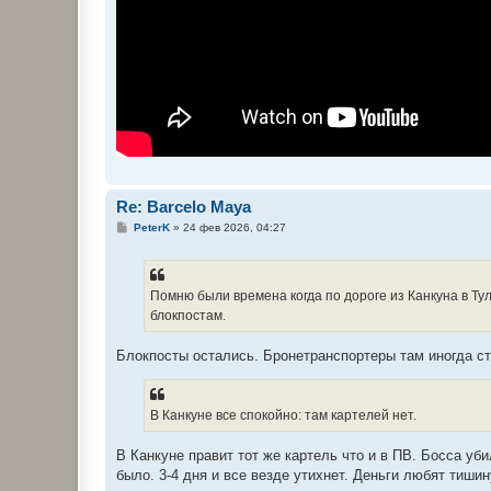
Re: Barcelo Maya
С
PeterK
»
24 фев 2026, 04:27
о
о
б
щ
е
Помню были времена когда по дороге из Канкуна в Ту
н
блокпостам.
и
е
Блокпосты остались. Бронетранспортеры там иногда ст
В Канкуне все спокойно: там картелей нет.
В Канкуне правит тот же картель что и в ПВ. Босса уб
было. 3-4 дня и все везде утихнет. Деньги любят тишин