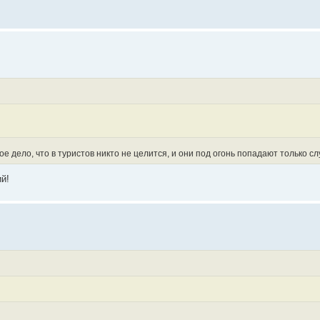
ое дело, что в туристов никто не целится, и они под огонь попадают только сл
й!