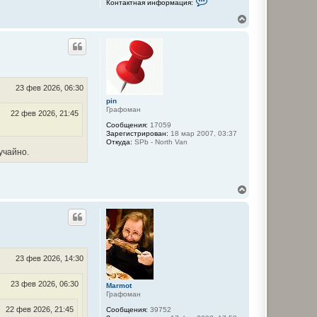
Контактная информация:
о
н
В
т
е
а
р
к
н
т
у
н
а
т
я
ь
и
с
23 фев 2026, 06:30
н
я
ф
pin
к
о
Графоман
22 фев 2026, 21:45
н
р
Сообщения:
17059
м
а
Зарегистрирован:
18 мар 2007, 03:37
а
ч
Откуда:
SPb - North Van
ц
а
учайно.
и
л
я
у
п
о
л
В
ь
е
з
р
о
н
в
у
а
т
т
е
ь
л
с
23 фев 2026, 14:30
я
я
V
к
a
23 фев 2026, 06:30
Marmot
н
s
Графоман
s
а
i
ч
22 фев 2026, 21:45
Сообщения:
39752
l