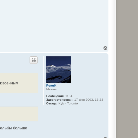
o
t
В
е
р
н
у
т
ь
с
я
 к военным
PeterK
к
Маньяк
н
а
Сообщения:
1134
ч
Зарегистрирован:
17 фев 2003, 15:24
Откуда:
Kyiv - Toronto
а
л
у
трельбы больше