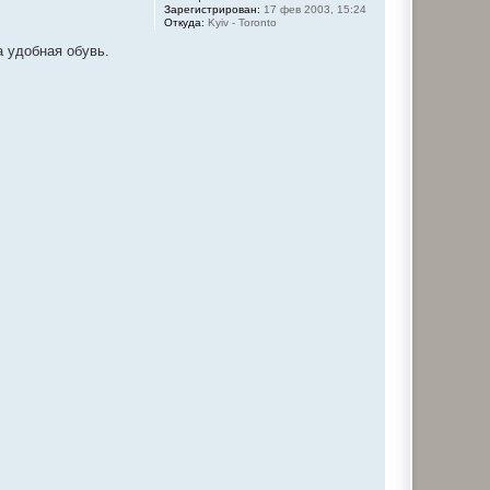
ч
Зарегистрирован:
17 фев 2003, 15:24
Откуда:
Kyiv - Toronto
а
л
а удобная обувь.
у