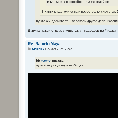
В Канкуне все спокойно: там картелей нет.
В Канкуне картели есть, и перестрелки случются. 
ну это обнадеживает. Это совсем другое дело, Вассил
Дануна, такой отдых, лучше уж у людоедов на Фиджи..
Re: Barcelo Maya
С
Stanislav
»
23 фев 2026, 20:47
о
о
б
Marmot
писал(а):
↑
щ
е
лучше уж у людоедов на Фиджи...
н
и
е