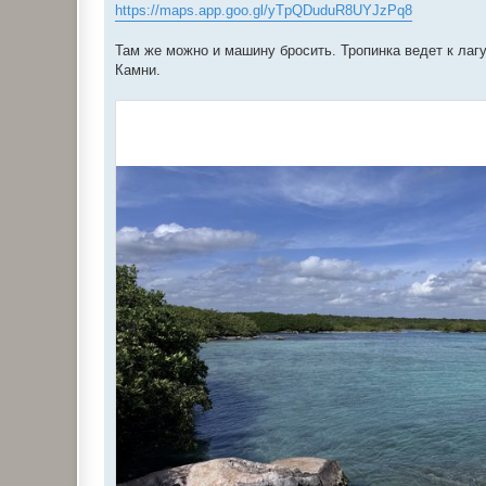
https://maps.app.goo.gl/yTpQDuduR8UYJzPq8
Там же можно и машину бросить. Тропинка ведет к лагу
Камни.