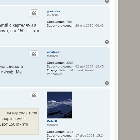
В
е
р
greentea
н
Житель
у
Сообщения:
785
т
ытий с картелями я
Зарегистрирован:
29 янв 2015, 08:43
ь
рма, вот 150 кг - это
с
я
к
В
н
е
а
р
whatever
ч
н
Маньяк
а
у
л
Сообщения:
2027
т
ика сделала
у
Зарегистрирован:
02 дек 2007, 13:45
ь
Откуда:
Tallinn, Montreal, Toronto,
е пипоф. Мы
с
Vancouver
я
к
В
н
е
а
р
ч
н
а
у
л
т
у
ь
с
04 мар 2026, 15:30
я
 с картелями я
PeterK
к
вот 150 кг - это
Маньяк
н
а
Сообщения:
1134
ч
Зарегистрирован:
17 фев 2003, 15:24
Откуда:
Kyiv - Toronto
а