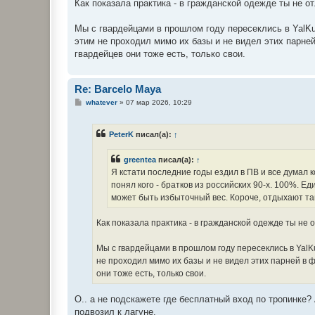
Как показала практика - в гражданской одежде ты не 
Мы с гвардейцами в прошлом году пересеклись в YalKu 
этим не проходил мимо их базы и не видел этих парней
гвардейцев они тоже есть, только свои.
Re: Barcelo Maya
С
whatever
»
07 мар 2026, 10:29
о
о
б
PeterK
писал(а):
↑
щ
е
н
greentea
писал(а):
↑
и
е
Я кстати последние годы ездил в ПВ и все думал 
понял кого - братков из российских 90-х. 100%. Еди
может быть избыточный вес. Короче, отдыхают т
Как показала практика - в гражданской одежде ты не
Мы с гвардейцами в прошлом году пересеклись в YalKu
не проходил мимо их базы и не видел этих парней в ф
они тоже есть, только свои.
О.. а не подскажете где бесплатный вход по тропинке?
подвозил к лагуне.