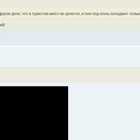
Другое дело, что в туристов никто не целится, и они под огонь попадают тольк
ий!
.