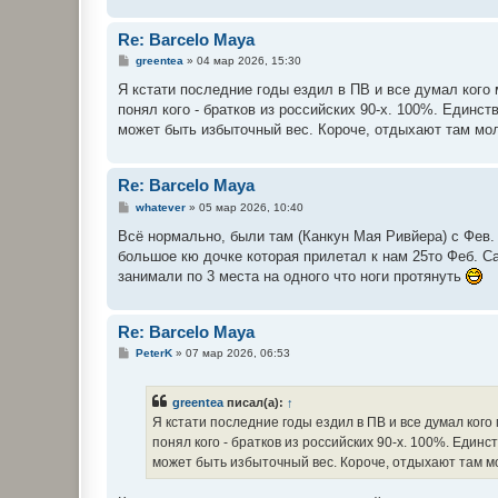
Re: Barcelo Maya
С
greentea
»
04 мар 2026, 15:30
о
о
Я кстати последние годы ездил в ПВ и все думал кого 
б
понял кого - братков из российских 90-х. 100%. Единств
щ
е
может быть избыточный вес. Короче, отдыхают там мо
н
и
е
Re: Barcelo Maya
С
whatever
»
05 мар 2026, 10:40
о
о
Всё нормально, были там (Канкун Мая Ривйера) с Фев.
б
большое кю дочке которая прилетал к нам 25то Феб. С
щ
е
занимали по 3 места на одного что ноги протянуть
н
и
е
Re: Barcelo Maya
С
PeterK
»
07 мар 2026, 06:53
о
о
б
greentea
писал(а):
↑
щ
е
Я кстати последние годы ездил в ПВ и все думал кого
н
понял кого - братков из российских 90-х. 100%. Единст
и
е
может быть избыточный вес. Короче, отдыхают там м