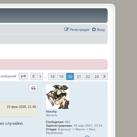
Регистрация
Вход
Страница
20
из
23
1
18
19
20
21
22
23
Пред.
След.
сообщений
…
22 фев 2026, 21:45
Vassily
Житель
Сообщения:
992
ько случайно.
Зарегистрирован:
05 мар 2007, 23:54
Откуда:
Барнаул -> Минск -> New
Westminster
К