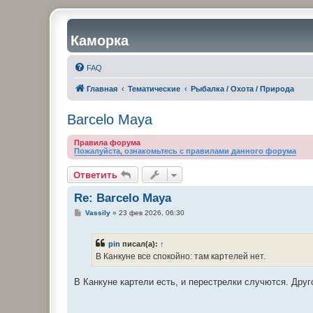
Каморка
FAQ
Главная
Тематические
Рыбалка / Охота / Природа
Barcelo Maya
Правила форума
Пожалуйста, ознакомьтесь с правилами данного форума
Ответить
Re: Barcelo Maya
С
Vassily
»
23 фев 2026, 06:30
о
о
б
pin
писал(а):
↑
щ
е
В Канкуне все спокойно: там картелей нет.
н
и
е
В Канкуне картели есть, и перестрелки случются. Друго