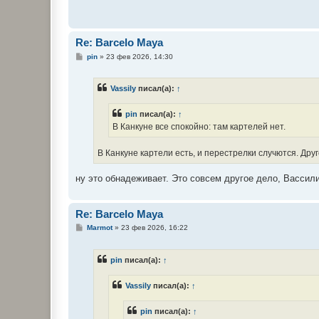
Re: Barcelo Maya
С
pin
»
23 фев 2026, 14:30
о
о
б
Vassily
писал(а):
↑
щ
е
н
pin
писал(а):
↑
и
е
В Канкуне все спокойно: там картелей нет.
В Канкуне картели есть, и перестрелки случются. Друг
ну это обнадеживает. Это совсем другое дело, Вассили
Re: Barcelo Maya
С
Marmot
»
23 фев 2026, 16:22
о
о
б
pin
писал(а):
↑
щ
е
н
Vassily
писал(а):
↑
и
е
pin
писал(а):
↑