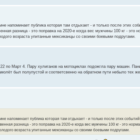
мне напоминает публика которая там отдыхает - и только после этих соб
енная разница - это поправка на 2020-е когда вес мужчины 100 кг - это но
лодого возраста упитанные мексиканцы со своими боевыми подругами.
 22 по Март 4. Пару хулиганов на мотоциклах подожгла пару машин. Пан
амолёт был полупустой и соответсвенно на обратном пути небыло тех ж
 мне напоминает публика которая там отдыхает - и только после этих событий
венная разница - это поправка на 2020-е когда вес мужчины 100 кг - это норма, 
олодого возраста упитанные мексиканцы со своими боевыми подругами.