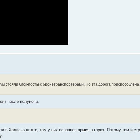
лум стояли блок-посты с бронетранспортерами. Но эта дорога приспособлена
оят после полуночи.
или в Халиско штате, там у них основная армия в горах. Потому там и с
у.