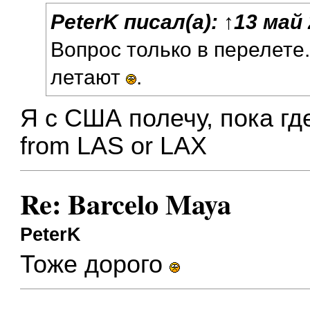
PeterK
писал(а):
↑
13 май 
Вопрос только в перелете
летают
.
Я с США полечу, пока гд
from LAS or LAX
Re: Barcelo Maya
PeterK
Тоже дорого