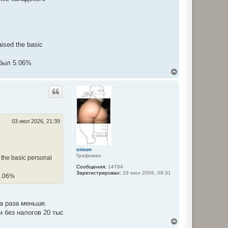
aised the basic
 был 5.06%
В
е
р
н
у
т
ь
с
03 июл 2026, 21:39
я
к
н
а
simon
Графоман
ч
 the basic personal
а
Сообщения:
14784
л
Зарегистрирован:
29 июл 2006, 09:31
5.06%
у
ва раза меньше.
и без налогов 20 тыс
В
е