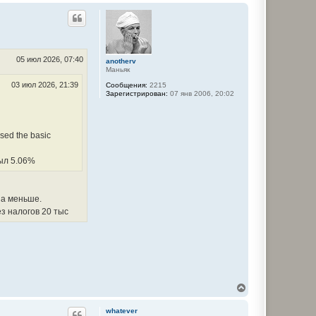
р
н
у
т
ь
с
05 июл 2026, 07:40
anotherv
я
Маньяк
к
03 июл 2026, 21:39
Сообщения:
2215
н
Зарегистрирован:
07 янв 2006, 20:02
а
ч
а
л
ised the basic
у
был 5.06%
за меньше.
ез налогов 20 тыс
В
е
р
whatever