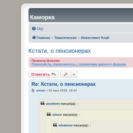
Каморка
FAQ
Главная
Тематические
Инвестмент Клаб
Кстати, о пенсионерах
Правила форума
Пожалуйста, ознакомьтесь с правилами данного форума
Ответить
Re: Кстати, о пенсионерах
С
simon
»
03 июл 2026, 19:44
о
о
б
anotherv
писал(а):
↑
щ
е
н
simon
писал(а):
↑
и
е
whatever
писал(а):
↑