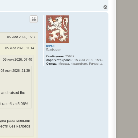
В
е
р
н
у
т
ь
с
05 июл 2026, 15:50
я
к
levak
05 июл 2026, 11:14
Графоман
н
а
Сообщения:
25647
ч
05 июл 2026, 07:40
Зарегистрирован:
15 июл 2009, 15:42
а
Откуда:
Москва, Франкфурт, Ричмонд.
л
03 июл 2026, 21:39
у
0 and raised the
t rate был 5.06%
 два раза меньше.
вести без налогов