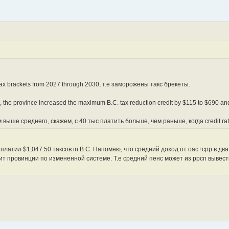
ts tax brackets from 2027 through 2030, т.е заморожены такс брекеты.
rs, the province increased the maximum B.C. tax reduction credit by $115 to $690 an
выше среднего, скажем, с 40 тыс платить больше, чем раньше, когда credit ra
платил $1,047.50 таксов in B.C. Напомню, что средний доход от оас+срр в дв
атит провинции по измененной системе. Т.е средний пенс может из ррсп вывест