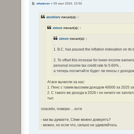
С
whatever
»
05 июл 2026, 15:50
о
о
б
anotherv
писал(а):
↑
щ
е
н
simon
писал(а):
↑
и
е
simon
писал(а):
↑
..
1. B.C. has paused the inflation indexation on i
2. To offset this increase for lower-income earne
personal income tax credit rate to 5.60% ,
а теперь посчитайте будет ли пенсы с доходом 
AI все вычисли за нас:
1. Пенс с таким высоким доходом 40000 за 2025 за
2. С такого же дохода в 2026 г он ничего не запл
тыс
спасибо, поверю ... хотя
- как вы думаете, Сёме можно доверять?
- можно, но если что, сильно не удивляйтесь