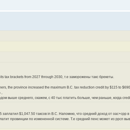
on its tax brackets from 2027 through 2030, т.е заморожены такс брекеты.
arners, the province increased the maximum B.C. tax reduction credit by $115 to $69
 ,
дом выше среднего, скажем, с 40 тыс платить больше, чем раньше, когда credi
5 заплатил $1,047.50 таксов in B.C. Напомню, что средний доход от оас+срр в
заплатит провинции по измененной системе. Т.е средний пенс может из ррсп вы