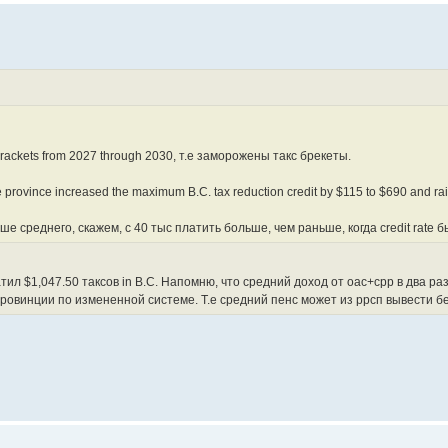
ax brackets from 2027 through 2030, т.е заморожены такс брекеты.
the province increased the maximum B.C. tax reduction credit by $115 to $690 and ra
е среднего, скажем, с 40 тыс платить больше, чем раньше, когда credit rate 
тил $1,047.50 таксов in B.C. Напомню, что средний доход от оас+срр в два ра
т провинции по измененной системе. Т.е средний пенс может из ррсп вывести б