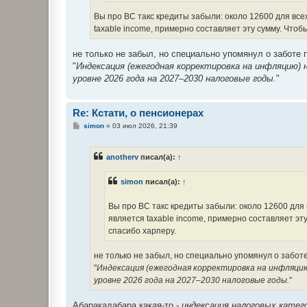
Вы про ВС такс кредиты забыли: около 12600 для вс
taxable income, примерно составляет эту сумму. Что
не только не забыл, но специально упомянул о заботе 
"
Индексация (ежегодная корректировка на инфляцию) 
уровне 2026 года на 2027–2030 налоговые годы.
"
Re: Кстати, о пенсионерах
С
simon
»
03 июл 2026, 21:39
о
о
б
anotherv
писал(а):
↑
щ
е
н
simon
писал(а):
↑
и
е
Вы про ВС такс кредиты забыли: около 12600 для
является taxable income, примерно составляет эт
спасибо харперу.
не только не забыл, но специально упомянул о заботе
"
Индексация (ежегодная корректировка на инфляци
уровне 2026 года на 2027–2030 налоговые годы.
"
Абаракадабара какая-то -
индексация налоговых катег