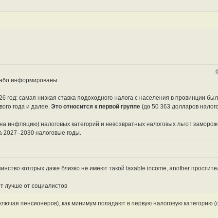
лабо информированы:
6 год: самая низкая ставка подоходного налога с населения в провинции был
вого года и далее.
Это относится к первой группе
(до 50 363 долларов налог
на инфляцию) налоговых категорий и невозвратных налоговых льгот заморож
а 2027–2030 налоговые годы.
нство которых даже близко не имеют такой taxable income, another простите
ет лучше от социалистов
лючая пенсионеров), как минимум попадают в первую налоговую категорию (с