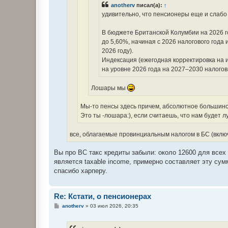
anotherv
писал(а):
↑
удивительно, что пенсионеры еще и слаб
В бюджете Британской Колумбии на 2026 го
до 5,60%, начиная с 2026 налогового года 
2026 году).
Индексация (ежегодная корректировка на 
на уровне 2026 года на 2027–2030 налогов
Лошары мы
Мы-то пенсы здесь причем, абсолютное большинств
Это ты -лошара:), если считаешь, что нам будет 
все, облагаемые провинциальным налогом в БС (включ
Вы про ВС такс кредиты забыли: около 12600 для все
является taxable income, примерно составляет эту су
спасибо харперу.
Re: Кстати, о пенсионерах
С
anotherv
»
03 июл 2026, 20:35
о
о
б