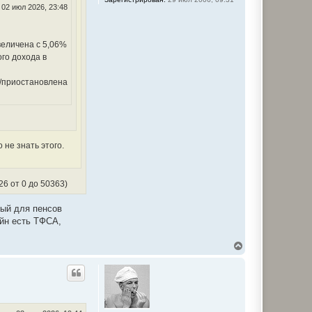
02 июл 2026, 23:48
величена с 5,06%
го дохода в
а/приостановлена
 не знать этого.
6 от 0 до 50363)
рый для пенсов
ейн есть ТФСА,
В
е
р
н
у
т
ь