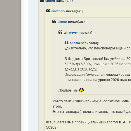
simon
писал(а):
↑
щ
е
н
anotherv
писал(а):
↑
и
е
simon
писал(а):
↑
whatever
писал(а):
↑
anotherv
писал(а):
↑
удивительно, что пенсионеры еще и с
В бюджете Британской Колумбии на 202
5,06% до 5,60%, начиная с 2026 налого
дохода в 2026 году).
Индексация (ежегодная корректировка 
приостановлена на уровне 2026 года н
Лошары мы
Мы-то пенсы здесь причем, абсолютное больши
этого.
Это ты -лошара:), если считаешь, что нам буд
все, облагаемые провинциальным налогом в БС (вк
50363)