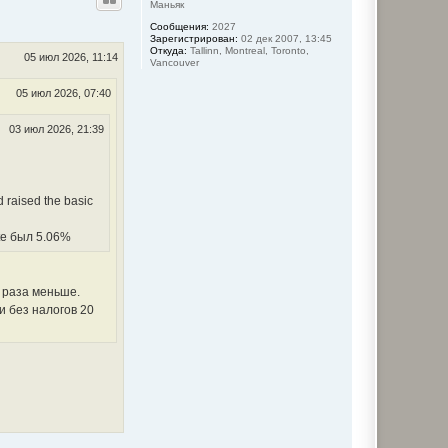
н
Маньяк
у
Сообщения:
2027
т
Зарегистрирован:
02 дек 2007, 13:45
ь
Откуда:
Tallinn, Montreal, Toronto,
с
05 июл 2026, 11:14
Vancouver
я
к
05 июл 2026, 07:40
н
а
ч
03 июл 2026, 21:39
а
л
у
d raised the basic
te был 5.06%
а раза меньше.
и без налогов 20