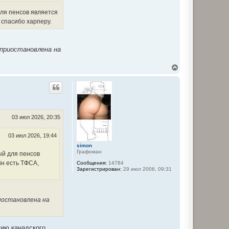
для пенсов является
 спасибо харперу.
приостановлена на
В
е
р
н
у
т
ь
с
03 июл 2026, 20:35
я
к
03 июл 2026, 19:44
н
а
simon
Графоман
ч
ый для пенсов
а
йн есть ТФСА,
Сообщения:
14784
л
Зарегистрирован:
29 июл 2006, 09:31
у
иостановлена на
гию канадского