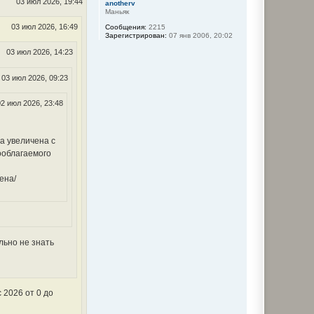
с
03 июл 2026, 19:44
anotherv
я
Маньяк
к
03 июл 2026, 16:49
Сообщения:
2215
н
Зарегистрирован:
07 янв 2006, 20:02
а
ч
03 июл 2026, 14:23
а
л
03 июл 2026, 09:23
у
02 июл 2026, 23:48
а увеличена с
ооблагаемого
ена/
льно не знать
 2026 от 0 до