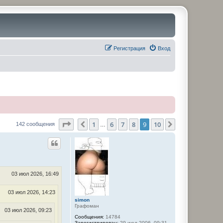
Регистрация
Вход
Страница
9
из
10
1
6
7
8
9
10
Пред.
След.
142 сообщения
…
03 июл 2026, 16:49
03 июл 2026, 14:23
simon
Графоман
03 июл 2026, 09:23
Сообщения:
14784
Зарегистрирован:
29 июл 2006, 09:31