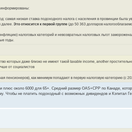
о информированы:
д: самая низкая ставка подоходного налога с населения в провинции была у
и далее.
Это относится к первой группе
(до 50 363 долларов налогооблагаемо
инфляцию) налоговых категорий и невозвратных налоговых льгот заморожен
ые годы.
о которых даже близко не имеют такой taxable income, another простительно
лучше от социалистов
ая пенсионеров), как минимум попадают в первую налоговую категорию (с 202
х и плюс около 6000 для 65+. Средний размер OAS+CPP по Канаде, кото
мму. Чтобы не платить подоходный с возможных дивидендов и Кэпитал Г