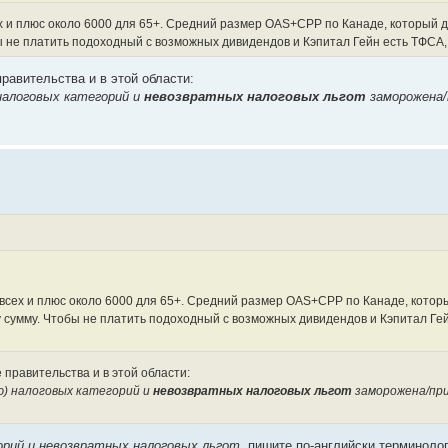
ех и плюс около 6000 для 65+. Средний размер OAS+CPP по Канаде, который 
бы не платить подоходный с возможных дивидендов и Кэпитал Гейн есть ТФСА,
правительства и в этой области:
налоговых категорий и
невозвратных налоговых льгот
заморожена/
 всех и плюс около 6000 для 65+. Средний размер OAS+CPP по Канаде, котор
у сумму. Чтобы не платить подоходный с возможных дивидендов и Кэпитал Ге
 правительства и в этой области:
ю) налоговых категорий и
невозвратных налоговых льгот
заморожена/пр
орий и невозвратных налоговых льгот
. пишите по-английски терминоло