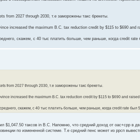
ackets from 2027 through 2030, т.е заморожены такс брекеты.
rovince increased the maximum B.C. tax reduction credit by $115 to $690 and r
еднего, скажем, с 40 тыс платить больше, чем раньше, когда credit rate
rackets from 2027 through 2030, т.е заморожены такс брекеты.
province increased the maximum B.C. tax reduction credit by $115 to $690 and raised
еднего, скажем, с 40 тыс платить больше, чем раньше, когда credit rate был 
ил $1,047.50 таксов in B.C. Напомню, что средний доход от оас+срр в д
провинции по измененной системе. Т.е средний пенс может из ррсп вывест