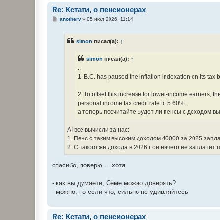
Re: Кстати, о пенсионерах
С
anotherv
»
05 июл 2026, 11:14
о
о
б
simon
писал(а):
↑
щ
е
н
simon
писал(а):
↑
и
е
..
1. B.C. has paused the inflation indexation on its t
2. To offset this increase for lower-income earners, 
personal income tax credit rate to 5.60% ,
а теперь посчитайте будет ли пенсы с доходом выш
AI все вычисли за нас:
1. Пенс с таким высоким доходом 40000 за 2025 запла
2. С такого же дохода в 2026 г он ничего не заплати
спасибо, поверю ... хотя
- как вы думаете, Сёме можно доверять?
- можно, но если что, сильно не удивляйтесь
Re: Кстати, о пенсионерах