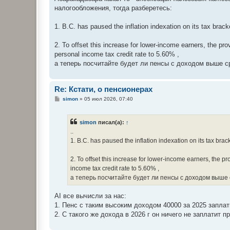
налогообложения, тогда разберетесь:
1. B.C. has paused the inflation indexation on its tax br
2. To offset this increase for lower-income earners, the p
personal income tax credit rate to 5.60% ,
а теперь посчитайте будет ли пенсы с доходом выше ср
Re: Кстати, о пенсионерах
С
simon
»
05 июл 2026, 07:40
о
о
б
simon
писал(а):
↑
щ
е
..
н
1. B.C. has paused the inflation indexation on its tax b
и
е
2. To offset this increase for lower-income earners, the 
income tax credit rate to 5.60% ,
а теперь посчитайте будет ли пенсы с доходом выше ср
AI все вычисли за нас:
1. Пенс с таким высоким доходом 40000 за 2025 заплат
2. С такого же дохода в 2026 г он ничего не заплатит 