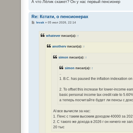
А что Лёлик скажет? Он у нас первый пенсионер
Re: Кстати, о пенсионерах
С
levak
»
05 июл 2026, 22:14
о
о
б
whatever
писал(а):
↑
щ
е
н
anotherv
писал(а):
↑
и
е
simon
писал(а):
↑
simon
писал(а):
↑
..
1. B.C. has paused the inflation indexation 
2. To offset this increase for lower-income e
basic personal income tax credit rate to 5.60%
а теперь посчитайте будет ли пенсы с дохо
AI все вычисли за нас:
1. Пенс с таким высоким доходом 40000 за 202
2. С такого же дохода в 2026 г он ничего не 
20 тыс