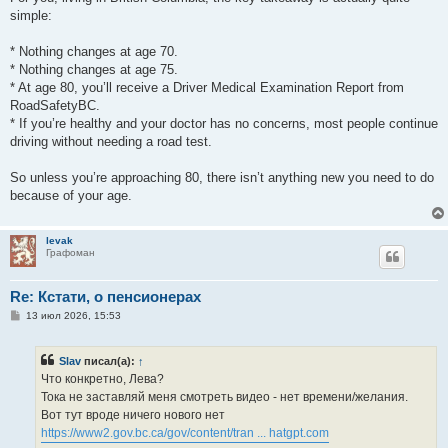
simple:
* Nothing changes at age 70.
* Nothing changes at age 75.
* At age 80, you’ll receive a Driver Medical Examination Report from
RoadSafetyBC.
* If you’re healthy and your doctor has no concerns, most people continue
driving without needing a road test.
So unless you’re approaching 80, there isn’t anything new you need to do
because of your age.
levak
Графоман
Re: Кстати, о пенсионерах
С
13 июл 2026, 15:53
о
о
б
Slav
писал(а):
↑
щ
е
Что конкретно, Лева?
н
Тока не заставляй меня смотреть видео - нет времени/желания.
и
е
Вот тут вроде ничего нового нет
https://www2.gov.bc.ca/gov/content/tran ... hatgpt.com