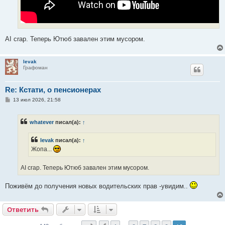
AI crap. Теперь Ютюб завален этим мусором.
levak
Графоман
Re: Кстати, о пенсионерах
С
13 июл 2026, 21:58
о
о
б
whatever
писал(а):
↑
щ
е
н
levak
писал(а):
↑
и
е
Жопа...
AI crap. Теперь Ютюб завален этим мусором.
Поживём до получения новых водительских прав -увидим..
Ответить