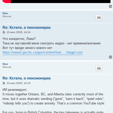
Slav
Маньяк
Re: Кстати, о пенсионерах
С
13 июл 2026, 14:14
о
о
Что конкретно, Лева?
б
Тока не заставляй меня смотреть видео - нет времени/желания.
щ
е
Вот тут вроде ничего нового нет
н
https://www2.gov.bc.ca/gov/content/tran ... hatgpt.com
и
е
Slav
Маньяк
Re: Кстати, о пенсионерах
С
13 июл 2026, 14:15
о
о
ИИ резюмирует:
б
It mixes together Ontario, BC, and Alberta rules correctly most of the
щ
е
time, but it uses dramatic wording (“gone”, “earn it back”, “quiet rules”,
н
“nobody tells you”) to create anxiety. That’s a common YouTube style.
и
е
For you, living in British Columbia, the key takeaway is actually quite