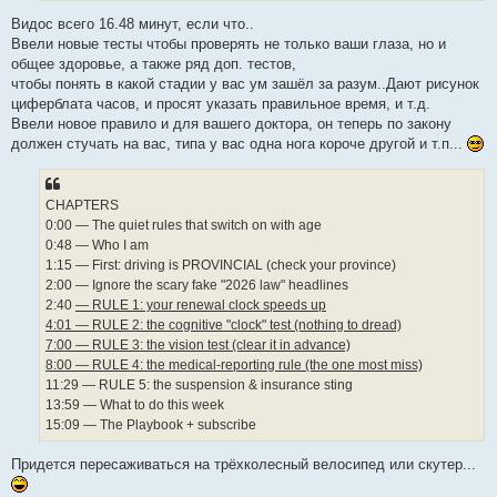
Видос всего 16.48 минут, если что..
Ввели новые тесты чтобы проверять не только ваши глаза, но и
общее здоровье, а также ряд доп. тестов,
чтобы понять в какой стадии у вас ум зашёл за разум..Дают рисунок
циферблата часов, и просят указать правильное время, и т.д.
Ввели новое правило и для вашего доктора, он теперь по закону
должен стучать на вас, типа у вас одна нога короче другой и т.п...
СHAPTERS
0:00 — The quiet rules that switch on with age
0:48 — Who I am
1:15 — First: driving is PROVINCIAL (check your province)
2:00 — Ignore the scary fake "2026 law" headlines
2:40
— RULE 1: your renewal clock speeds up
4:01 — RULE 2: the cognitive "clock" test (nothing to dread)
7:00 — RULE 3: the vision test (clear it in advance)
8:00 — RULE 4: the medical-reporting rule (the one most miss)
11:29 — RULE 5: the suspension & insurance sting
13:59 — What to do this week
15:09 — The Playbook + subscribe
Придется пересаживаться на трёхколесный велосипед или скутер...