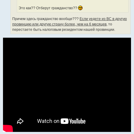
е
Это как?? Отберут гражданство??
Причем здесь гражданство вообще???
Если уедете из ВС в другую
провинцию или другую страну более, чем на 6 месяцев,
то
перестаете быть налоговым резидентом нашей провинции.