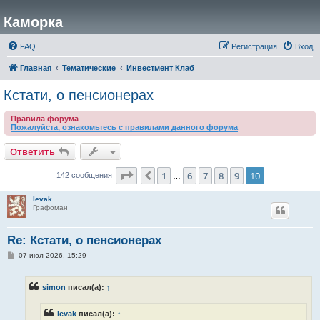
Каморка
FAQ
Регистрация
Вход
Главная
Тематические
Инвестмент Клаб
Кстати, о пенсионерах
Правила форума
Пожалуйста, ознакомьтесь с правилами данного форума
Ответить
Страница
10
из
10
1
6
7
8
9
10
Пред.
142 сообщения
…
levak
Графоман
Re: Кстати, о пенсионерах
С
07 июл 2026, 15:29
о
о
б
simon
писал(а):
↑
щ
е
н
levak
писал(а):
↑
и