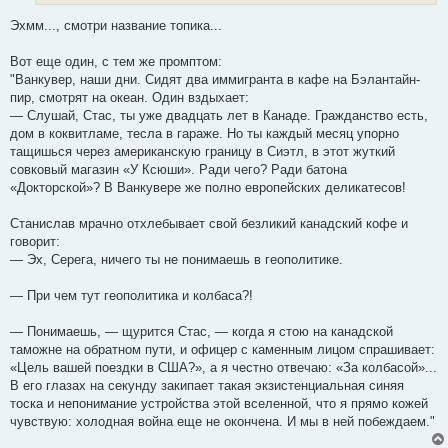
е
Эхмм..., смотри название топика...
Вот еще один, с тем же промптом:
"Ванкувер, наши дни. Сидят два иммигранта в кафе на Бэлантайн-
пир, смотрят на океан. Один вздыхает:
— Слушай, Стас, ты уже двадцать лет в Канаде. Гражданство есть,
дом в коквитламе, тесла в гараже. Но ты каждый месяц упорно
тащишься через американскую границу в Сиэтл, в этот жуткий
совковый магазин «У Ксюши». Ради чего? Ради батона
«Докторской»? В Ванкувере же полно европейских деликатесов!
Станислав мрачно отхлебывает свой безликий канадский кофе и
говорит:
— Эх, Серега, ничего ты не понимаешь в геополитике.
— При чем тут геополитика и колбаса?!
— Понимаешь, — щурится Стас, — когда я стою на канадской
таможне на обратном пути, и офицер с каменным лицом спрашивает:
«Цель вашей поездки в США?», а я честно отвечаю: «За колбасой»...
В его глазах на секунду закипает такая экзистенциальная синяя
тоска и непонимание устройства этой вселенной, что я прямо кожей
чувствую: холодная война еще не окончена. И мы в ней побеждаем."