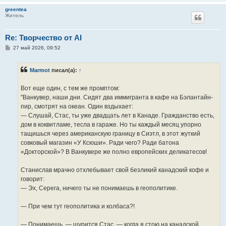
greentea
Житель
Re: Творчество от AI
С
27 май 2026, 09:52
о
о
б
Marmot
писал(а):
↑
щ
е
н
Вот еще один, с тем же промптом:
и
е
"Ванкувер, наши дни. Сидят два иммигранта в кафе на Бэлантайн-
пир, смотрят на океан. Один вздыхает:
— Слушай, Стас, ты уже двадцать лет в Канаде. Гражданство есть,
дом в коквитламе, тесла в гараже. Но ты каждый месяц упорно
тащишься через американскую границу в Сиэтл, в этот жуткий
совковый магазин «У Ксюши». Ради чего? Ради батона
«Докторской»? В Ванкувере же полно европейских деликатесов!
Станислав мрачно отхлебывает свой безликий канадский кофе и
говорит:
— Эх, Серега, ничего ты не понимаешь в геополитике.
— При чем тут геополитика и колбаса?!
— Понимаешь, — щурится Стас, — когда я стою на канадской