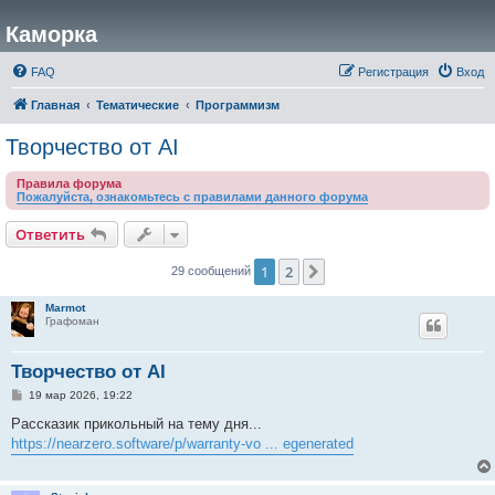
Каморка
FAQ
Регистрация
Вход
Главная
Тематические
Программизм
Творчество от AI
Правила форума
Пожалуйста, ознакомьтесь с правилами данного форума
Ответить
1
2
След.
29 сообщений
Marmot
Графоман
Творчество от AI
С
19 мар 2026, 19:22
о
о
Рассказик прикольный на тему дня...
б
https://nearzero.software/p/warranty-vo ... egenerated
щ
е
н
и