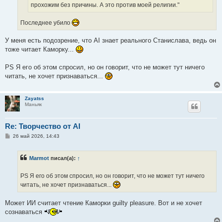
прохожим без причины. А это против моей религии."
Последнее убило
У меня есть подозрение, что AI знает реального Станислава, ведь он
тоже читает Каморку...
PS Я его об этом спросил, но он говорит, что не может тут ничего
читать, не хочет признаваться...
Zayatss
Маньяк
Re: Творчество от AI
С
26 май 2026, 14:43
о
о
б
Marmot
писал(а):
↑
щ
е
н
PS Я его об этом спросил, но он говорит, что не может тут ничего
и
е
читать, не хочет признаваться...
Может ИИ считает чтение Каморки guilty pleasure. Вот и не хочет
сознаваться