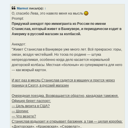
о
б
Marmot
писал(а):
↑
щ
е
О, спасибо Лева, это навело меня на мысль
н
Prompt:
и
е
Придумай анекдот про иммигранта из России по имени
Станислав, который живет в Ванкувере, и периодически ездит в
Америку в русский магазин за колбасой.
Анекдот:
"Живет Станислав в Ванкувере уже много лет. Всё прекрасно: горы,
океан, воздух чистейший. Но тоска по родине — штука
непреодолимая, особенно когда дело касается нормальной
докторской колбасы. Местная «болонья» из супермаркета для него
— как мокрый картон.
И вот раз в месяц Станислав садится в машину и прется через
границу в Сиэтл, в русский магазин
Очередная поездка. Возвращается обратно, канадская таможня.
Офицер берет паспорт:
— Цель визита в США?
— Шопинг.
— Что везете?
Станислав вздыхает и открывает багажник, а там — целая коробка:
«Докторская», «Краковская», «Сервелат»..