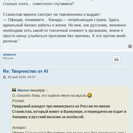
столько этого... советского глутамата?
Станислав мрачно смотрит на таможенника и выдает:
— Офицер, понимаете... Канада — потрясающая страна. Здесь
идеальный баланс работы и жизни. Но мне, как русскому, жизненно
необходим хоть какой-то токсичный элемент в организме, иначе я
просто начну улыбаться прохожим без причины. А это против моей
религии."
whatever
Маньяк
Re: Творчество от AI
С
26 май 2026, 09:57
о
о
б
Marmot
писал(а):
↑
щ
е
О, спасибо Лева, это навело меня на мысль
н
Prompt:
и
е
Придумай анекдот про иммигранта из России по имени
Станислав, который живет в Ванкувере, и периодически ездит в
Америку в русский магазин за колбасой.
Анекдот: