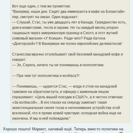
Вот еще один, с тем же промптом:
"Ванкувер, наши дни. Сидят два иммигранта в кафе на Бэлантайн-
пир, смотрят на океан. Один вздыхает:
— Слушай, Стас, ты уже двадцать лет в Канаде. Гражданство есть,
дом в коквитламе, тесла в гараже. Но ты каждый месяц упорно
тащишься через американскую границу в Сиэтл, в этот жуткий
совковый магазин «У Ксюши». Ради чего? Ради батона
«Докторской»? В Ванкувере же полно европейских деликатесов!
Станислав мрачно отхлебывает свой безликий канадский кофе и
говорит:
— Эх, Серега, ничего ты не понимаешь в геополитике.
— При чем тут геополитика и колбаса?!
— Понимаешь, — щурится Стас, — когда я стою на канадской
таможне на обратном пути, и офицер с каменным лицом
спрашивает: «Цель вашей поездки в США?», а я честно отвечаю:
«За колбасой»... В его глазах на секунду закипает такая
экзистенциальная синяя тоска и непонимание устройства этой
вселенной, что я прямо кожей чувствую: холодная война еще не
окончена. И мы в ней побеждаем."
Хорошо пошло! Мармот, наливай ещё. Теперь вместо политики на