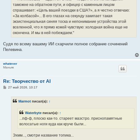
таможне на обратном пути, и офицер с каменным лицом
спрашивает: «Цель вашей поездки в США?», а я честно отвечаю:
«За колбасой»... В его глазах на секунду закипает такая
экзистенциальная синяя тоска и непонимание устройства этой
вселенной, что я прямо кожей чувствую: холодная война еще не
окончена. И мы в ней побеждаем."
Судя по всему вашему ИИ схарчили полное собрание сочинений
Пелевина.
whatever
Маньяк
Re: Творчество от AI
С
27 май 2026, 10:17
о
о
б
Marmot
писал(а):
↑
щ
е
н
Waterbyte
писал(а):
↑
и
е
...пф-ф, плоско как-то. стареет маэстро. приснопамятные
волосатые ноги куда как круче были...
Эхмм..., смотри название топика...