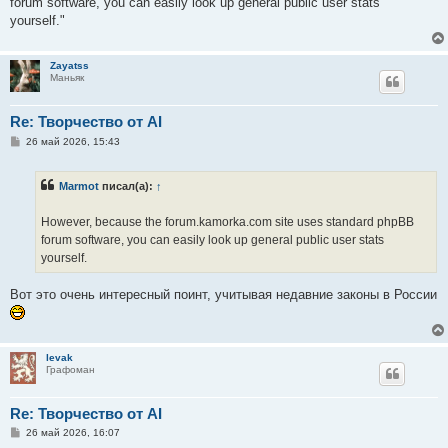
forum software, you can easily look up general public user stats
yourself."
Zayatss
Маньяк
Re: Творчество от AI
С
26 май 2026, 15:43
о
о
б
Marmot
писал(а):
↑
щ
е
н
However, because the forum.kamorka.com site uses standard phpBB
и
е
forum software, you can easily look up general public user stats
yourself.
Вот это очень интересный поинт, учитывая недавние законы в России
levak
Графоман
Re: Творчество от AI
С
26 май 2026, 16:07
о