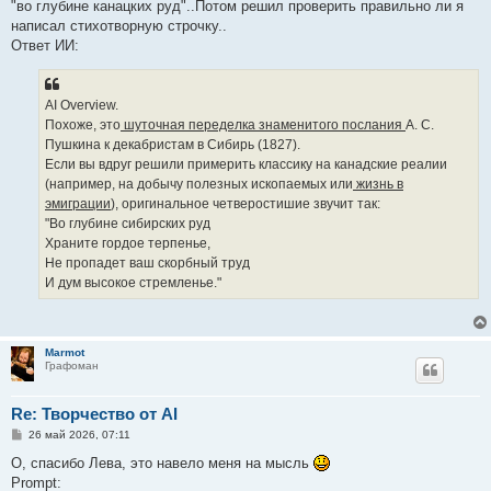
и
"во глубине канацких руд"..Потом решил проверить правильно ли я
е
написал стихотворную строчку..
Ответ ИИ:
AI Overview.
Похоже, это
шуточная переделка знаменитого послания
А. С.
Пушкина к декабристам в Сибирь (1827).
Если вы вдруг решили примерить классику на канадские реалии
(например, на добычу полезных ископаемых или
жизнь в
эмиграции
), оригинальное четверостишие звучит так:
"Во глубине сибирских руд
Храните гордое терпенье,
Не пропадет ваш скорбный труд
И дум высокое стремленье."
Marmot
Графоман
Re: Творчество от AI
С
26 май 2026, 07:11
о
о
О, спасибо Лева, это навело меня на мысль
б
Prompt:
щ