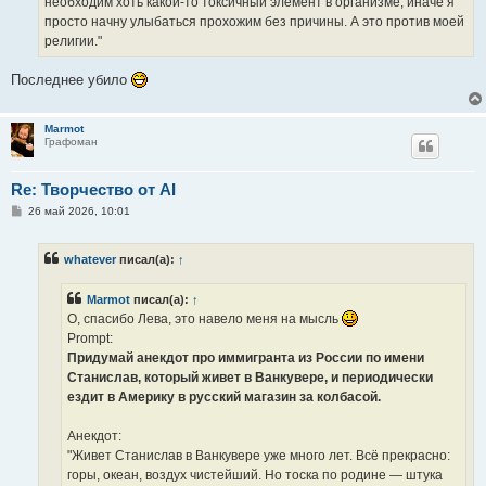
необходим хоть какой-то токсичный элемент в организме, иначе я
просто начну улыбаться прохожим без причины. А это против моей
религии."
Последнее убило
Marmot
Графоман
Re: Творчество от AI
С
26 май 2026, 10:01
о
о
б
whatever
писал(а):
↑
щ
е
н
Marmot
писал(а):
↑
и
е
О, спасибо Лева, это навело меня на мысль
Prompt:
Придумай анекдот про иммигранта из России по имени
Станислав, который живет в Ванкувере, и периодически
ездит в Америку в русский магазин за колбасой.
Анекдот:
"Живет Станислав в Ванкувере уже много лет. Всё прекрасно:
горы, океан, воздух чистейший. Но тоска по родине — штука