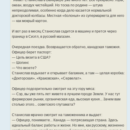
"Живет Станислав в Ванкувере уже много лет. Всё прекрасно: горы,
океан, воздух чистейший. Но тоска по родине — штука
непреодолимая, особенно когда дело касается нормальной
докторской колбасы. Местная «болонья» из супермаркета для него
— как мокрый картон.
И вот раз в месяц Станислав садится в машину и прется через
границу в Сиэтл, в русский магазин.
Очередная поездка. Возвращается обратно, канадская таможня.
Офицер берет паспорт:
— Цель визита в США?
— Шопинг.
— Что везете?
Станислав вздыхает и открывает багажник, а там — целая коробка:
«Докторская», «Краковская», «Сервелат».
Офицер подозрительно смотрит на эту гору мяса:
— Сэр, вы уже пять лет живете в лучшем городе Земли. У нас тут
фермерские рынки, органическая еда, высокая кухня... Зачем вам
столько этого... советского глутамата?
Станислав мрачно смотрит на таможенника и выдает:
— Офицер, понимаете... Канада — потрясающая страна. Здесь
идеальный баланс работы и жизни. Но мне, как русскому, жизненно