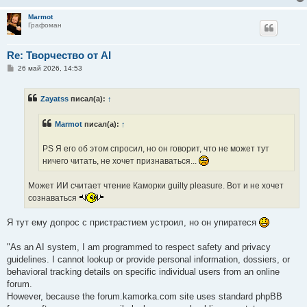
Marmot
Графоман
Re: Творчество от AI
С
26 май 2026, 14:53
о
о
б
Zayatss
писал(а):
↑
щ
е
н
Marmot
писал(а):
↑
и
е
PS Я его об этом спросил, но он говорит, что не может тут
ничего читать, не хочет признаваться...
Может ИИ считает чтение Каморки guilty pleasure. Вот и не хочет
сознаваться
Я тут ему допрос с пристрастием устроил, но он упиратеся
"As an AI system, I am programmed to respect safety and privacy
guidelines. I cannot lookup or provide personal information, dossiers, or
behavioral tracking details on specific individual users from an online
forum.
However, because the forum.kamorka.com site uses standard phpBB