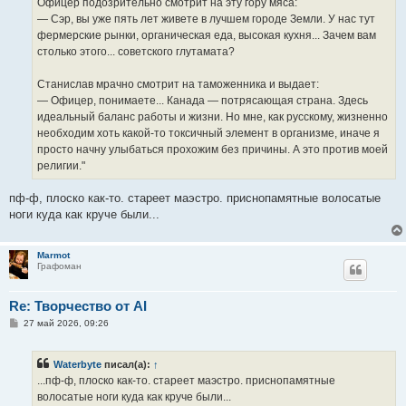
Офицер подозрительно смотрит на эту гору мяса:
— Сэр, вы уже пять лет живете в лучшем городе Земли. У нас тут
фермерские рынки, органическая еда, высокая кухня... Зачем вам
столько этого... советского глутамата?
Станислав мрачно смотрит на таможенника и выдает:
— Офицер, понимаете... Канада — потрясающая страна. Здесь
идеальный баланс работы и жизни. Но мне, как русскому, жизненно
необходим хоть какой-то токсичный элемент в организме, иначе я
просто начну улыбаться прохожим без причины. А это против моей
религии."
пф-ф, плоско как-то. стареет маэстро. приснопамятные волосатые
ноги куда как круче были...
Marmot
Графоман
Re: Творчество от AI
С
27 май 2026, 09:26
о
о
б
Waterbyte
писал(а):
↑
щ
е
...пф-ф, плоско как-то. стареет маэстро. приснопамятные
н
волосатые ноги куда как круче были...
и