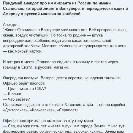
е
Придумай анекдот про иммигранта из России по имени
н
Станислав, который живет в Ванкувере, и периодически ездит в
и
е
Америку в русский магазин за колбасой.
Анекдот:
"Живет Станислав в Ванкувере уже много лет. Всё прекрасно: горы,
океан, воздух чистейший. Но тоска по родине — штука
непреодолимая, особенно когда дело касается нормальной
докторской колбасы. Местная «болонья» из супермаркета для него
— как мокрый картон.
И вот раз в месяц Станислав садится в машину и прется через
границу в Сиэтл, в русский магазин.
Очередная поездка. Возвращается обратно, канадская таможня.
Офицер берет паспорт:
— Цель визита в США?
— Шопинг.
— Что везете?
Станислав вздыхает и открывает багажник, а там — целая коробка:
«Докторская», «Краковская», «Сервелат».
Офицер подозрительно смотрит на эту гору мяса:
— Сэр, вы уже пять лет живете в лучшем городе Земли. У нас тут
фермерские рынки, органическая еда, высокая кухня... Зачем вам