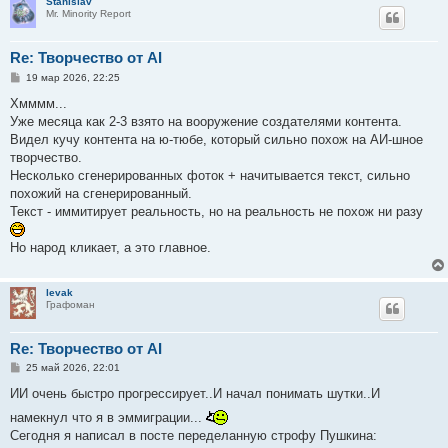
Stanislav
е
Mr. Minority Report
Re: Творчество от AI
С
19 мар 2026, 22:25
о
о
Хмммм...
б
Уже месяца как 2-3 взято на вооружение создателями контента.
щ
е
Видел кучу контента на ю-тюбе, который сильно похож на АИ-шное
н
творчество.
и
е
Несколько сгенерированных фоток + начитывается текст, сильно
похожий на сгенерированный.
Текст - иммитирует реальность, но на реальность не похож ни разу
Но народ кликает, а это главное.
levak
Графоман
Re: Творчество от AI
С
25 май 2026, 22:01
о
о
ИИ очень быстро прогрессирует..И начал понимать шутки..И
б
щ
намекнул что я в эммиграции...
е
Сегодня я написал в посте переделанную строфу Пушкина:
н