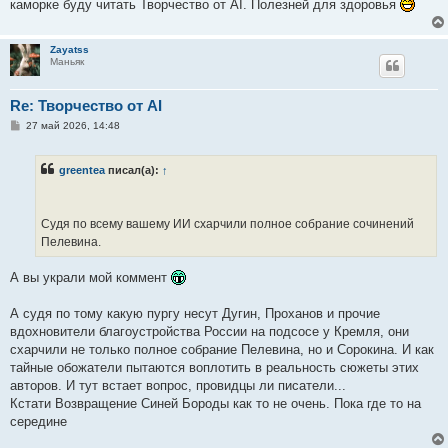
каморке буду читать Творчество от AI. Полезней для здоровья
Zayatss
Маньяк
Re: Творчество от AI
С
27 май 2026, 14:48
о
о
б
greentea
писал(а):
↑
щ
е
н
и
е
Судя по всему вашему ИИ схарчили полное собрание сочинений
Пелевина.
А вы украли мой коммент
А судя по тому какую пургу несут Дугин, Проханов и прочие
вдохновители благоустройства России на подсосе у Кремля, они
схарчили не только полное собрание Пелевина, но и Сорокина. И как
тайные обожатели пытаются воплотить в реальность сюжеты этих
авторов. И тут встает вопрос, провидцы ли писатели...
Кстати Возвращение Синей Бороды как то не очень. Пока где то на
середине