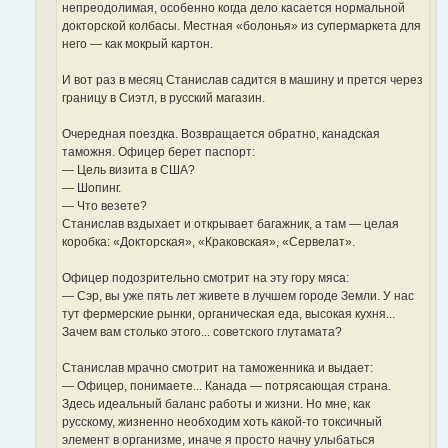
непреодолимая, особенно когда дело касается нормальной
докторской колбасы. Местная «болонья» из супермаркета для
него — как мокрый картон.
И вот раз в месяц Станислав садится в машину и прется через
границу в Сиэтл, в русский магазин.
Очередная поездка. Возвращается обратно, канадская
таможня. Офицер берет паспорт:
— Цель визита в США?
— Шопинг.
— Что везете?
Станислав вздыхает и открывает багажник, а там — целая
коробка: «Докторская», «Краковская», «Сервелат».
Офицер подозрительно смотрит на эту гору мяса:
— Сэр, вы уже пять лет живете в лучшем городе Земли. У нас
тут фермерские рынки, органическая еда, высокая кухня...
Зачем вам столько этого... советского глутамата?
Станислав мрачно смотрит на таможенника и выдает:
— Офицер, понимаете... Канада — потрясающая страна.
Здесь идеальный баланс работы и жизни. Но мне, как
русскому, жизненно необходим хоть какой-то токсичный
элемент в организме, иначе я просто начну улыбаться