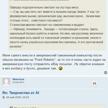
Офицер подозрительно смотрит на эту гору мяса:
— Сэр, вы уже пять лет живете в лучшем городе Земли. У нас тут
фермерские рынки, органическая еда, высокая кухня... Зачем вам
столько этого... советского глутамата?
Станислав мрачно смотрит на таможенника и выдает:
— Офицер, понимаете... Канада — потрясающая страна. Здесь
идеальный баланс работы и жизни. Но мне, как русскому, жизненно
необходим хоть какой-то токсичный элемент в организме, иначе я
просто начну улыбаться прохожим без причины. А это против моей
религии."
Меня самого внесли в американский таможенный компьютер после
обыска багажника на "Point Roberts", за то что я очень часто ездил на
американскую почту отправлять eBay посылки ..Ну обратно конешно
я вез колбасу и бухло, дешевое там..
Waterbyte
Графоман
Re: Творчество от AI
С
26 май 2026, 23:23
о
о
б