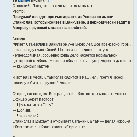
Marmot
писал(а):
↑
щ
е
О, спасибо Лева, это навело меня на мысль :)
н
Prompt:
и
е
Придумай анекдот про иммигранта из России по имени
Станислав, который живет в Ванкувере, и периодически ездит в
Америку в русский магазин за колбасой.
Анекдот:
"Живет Станислав в Ванкувере уже много лет. Всё прекрасно: горы,
океан, воздух чистейший. Но тоска по родине — штука
непреодолимая, особенно когда дело касается нормальной
докторской колбасы. Местная «болонья» из супермаркета для него
— как мокрый картон.
И вот раз в месяц Станислав садится в машину и прется через
границу в Сиэтл, в русский магазин.
Очередная поездка. Возвращается обратно, канадская таможня.
Офицер берет паспорт:
— Цель визита в США?
— Шопинг.
— Что везете?
Станислав вздыхает и открывает багажник, а там — целая коробка:
«Докторская», «Краковская», «Сервелат».