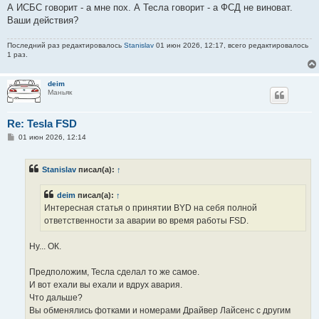
А ИСБС говорит - а мне пох. А Тесла говорит - а ФСД не виноват.
Ваши действия?
Последний раз редактировалось
Stanislav
01 июн 2026, 12:17, всего редактировалось
1 раз.
deim
Маньяк
Re: Tesla FSD
С
01 июн 2026, 12:14
о
о
б
Stanislav
писал(а):
↑
щ
е
н
deim
писал(а):
↑
и
е
Интересная статья о принятии BYD на себя полной
ответственности за аварии во время работы FSD.
Ну... ОК.
Предположим, Тесла сделал то же самое.
И вот ехали вы ехали и вдрух авария.
Что дальше?
Вы обменялись фотками и номерами Драйвер Лайсенс с другим