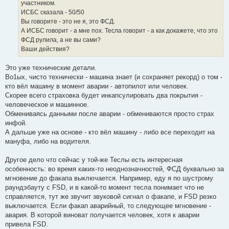
участником.
ИСБС сказала - 50/50
Вы говорите - это не я, это ФСД.
А ИСБС говорит - а мне пох. Тесла говорит - а как докажете, что это
ФСД рулила, а не вы сами?
Ваши действия?
Это уже технические детали.
Во1ых, чисто технически - машина знает (и сохраняет рекорд) о том -
кто вёл машину в момент аварии - автопилот или человек.
Скорее всего страховка будет инкапсулировать два покрытия -
человеческое и машинное.
Обмениваясь данными после аварии - обмениваются просто страх
инфой.
А дальше уже на основе - кто вёл машину - либо все переходит на
мануфа, либо на водителя.
Другое дело что сейчас у той-же Теслы есть интересная
особенность: во время каких-то неоднозначностей, ФСД буквально за
мгновение до факапа выключается. Например, еду я по шустрому
раундэбауту с FSD, и в какой-то момент тесла понимает что не
справляется, тут же звучит звуковой сигнал о факапе, и FSD резко
выключается. Если факап аварийный, то следующее мгновение -
авария. В которой виноват получается человек, хотя к аварии
привела FSD.