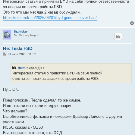
о
Интересная статья о принятии BYD на себя полной ответственности
б
за аварии во время работы FSD.
щ
е
Это то что мы месяца 2 назад обсуждали.
н
https://electrek.co/2026/06/01/byd-gods ... never-has/
и
е
Stanislav
Mr. Minority Report
Re: Tesla FSD
С
01 июн 2026, 11:52
о
о
б
deim
писал(а):
↑
щ
е
Интересная статья о принятии BYD на себя полной
н
ответственности за аварии во время работы FSD.
и
е
Ну... ОК.
Предположим, Тесла сделал то же самое.
И вот ехали вы ехали и вдрух авария.
Что дальше?
Вы обменялись фотками и номерами Драйвер Лайсенс с другим
участником.
ИСБС сказала - 50/50
Вы говорите - это не я, это ФСД.