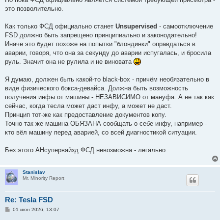
это позволительно.
Как только ФСД официально станет
Unsupervised
- самоотключение
FSD должно быть запрещено принципиально и законодательно!
Иначе это будет похоже на попытки "блондинки" оправдаться в
аварии, говоря, что она за секунду до аварии испугалась, и бросила
руль. Значит она не рулила и не виновата
Я думаю, должен быть какой-то black-box - причём необязательно в
виде физического бокса-девайса. Должна быть возможность
получения инфы от машины - НЕЗАВИСИМО от мануфа. А не так как
сейчас, когда тесла может даст инфу, а может не даст.
Принцип тот-же как предоставление документов копу.
Точно так же машина ОБЯЗАНА сообщать о себе инфу, например -
кто вёл машину перед аварией, со всей диагностикой ситуации.
Без этого АНсупервайзд ФСД невозможна - легально.
Stanislav
Mr. Minority Report
Re: Tesla FSD
С
01 июн 2026, 13:07
о