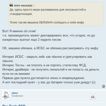
о
б
deim
писал(а):
↑
щ
е
Да, здесь просто море-разливанное для легальностей и
н
стандартизации.
и
е
Точно так же машина ОБЯЗАНА сообщать о себе инфу
Вот! Я именно об этом!
т.е. производитель может декларировать все, что угодно, но до
конкретных выплат еще 2 недели лесом.
ОК, машина обязана, а ИСБС не обязана рассматривать эту инфу.
Интерес ИСБС - закрыть кейс как обычно и урегулировать как
обычно.
Интерес Теслы - не платить и не портить статистику ФСД.
Интерес драйвера - не получить пенальтей и не попасть на деньги,
если он не виноват.
Первые два пункта достигаются ляхко и непринужденно.
А вот последний пункт - у вас до батареи только уши доедут (с)
alpax
Графоман