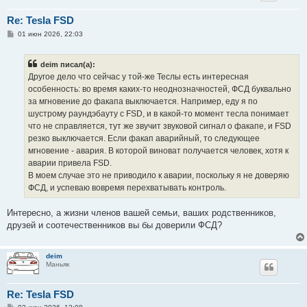
Re: Tesla FSD
С
01 июн 2026, 22:03
о
о
б
deim писал(а):
щ
е
Другое дело что сейчас у той-же Теслы есть интересная
н
особенность: во время каких-то неоднозначностей, ФСД буквально
и
е
за мгновение до факапа выключается. Например, еду я по
шустрому раундэбауту с FSD, и в какой-то момент тесла понимает
что не справляется, тут же звучит звуковой сигнал о факапе, и FSD
резко выключается. Если факап аварийный, то следующее
мгновение - авария. В которой виноват получается человек, хотя к
аварии привела FSD.
В моем случае это не приводило к аварии, поскольку я не доверяю
ФСД, и успеваю вовремя перехватывать контроль.
Интересно, а жизни членов вашей семьи, ваших родственников,
друзей и соотечественников вы бы доверили ФСД?
deim
Маньяк
Re: Tesla FSD
С