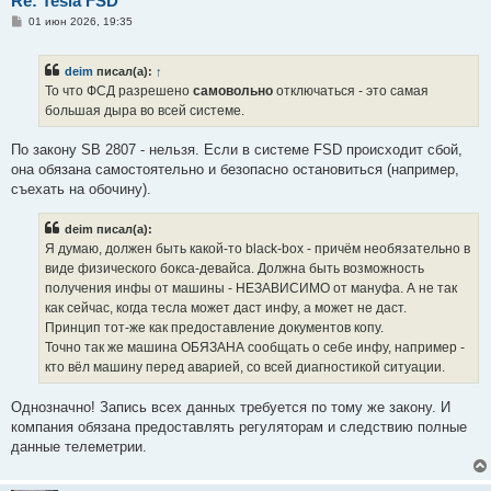
Re: Tesla FSD
С
01 июн 2026, 19:35
о
о
б
deim
писал(а):
↑
щ
е
То что ФСД разрешено
самовольно
отключаться - это самая
н
большая дыра во всей системе.
и
е
По закону SB 2807 - нельзя. Если в системе FSD происходит сбой,
она обязана самостоятельно и безопасно остановиться (например,
съехать на обочину).
deim писал(а):
Я думаю, должен быть какой-то black-box - причём необязательно в
виде физического бокса-девайса. Должна быть возможность
получения инфы от машины - НЕЗАВИСИМО от мануфа. А не так
как сейчас, когда тесла может даст инфу, а может не даст.
Принцип тот-же как предоставление документов копу.
Точно так же машина ОБЯЗАНА сообщать о себе инфу, например -
кто вёл машину перед аварией, со всей диагностикой ситуации.
Однозначно! Запись всех данных требуется по тому же закону. И
компания обязана предоставлять регуляторам и следствию полные
данные телеметрии.