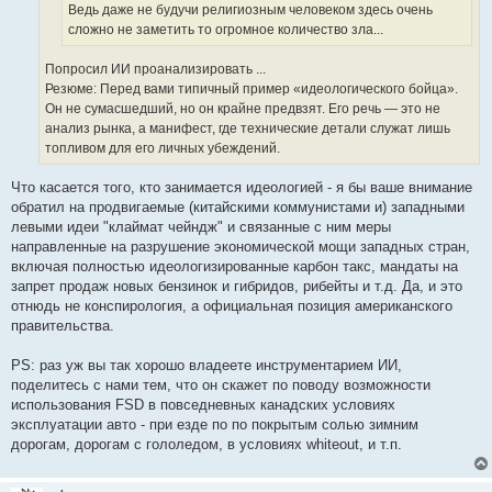
е
Ведь даже не будучи религиозным человеком здесь очень
сложно не заметить то огромное количество зла...
Попросил ИИ проанализировать ...
​Резюме: Перед вами типичный пример «идеологического бойца».
Он не сумасшедший, но он крайне предвзят. Его речь — это не
анализ рынка, а манифест, где технические детали служат лишь
топливом для его личных убеждений.
Что касается того, кто занимается идеологией - я бы ваше внимание
обратил на продвигаемые (китайскими коммунистами и) западными
левыми идеи "клаймат чейндж" и связанные с ним меры
направленные на разрушение экономической мощи западных стран,
включая полностью идеологизированные карбон такс, мандаты на
запрет продаж новых бензинок и гибридов, рибейты и т.д. Да, и это
отнюдь не конспирология, а официальная позиция американского
правительства.
PS: раз уж вы так хорошо владеете инструментарием ИИ,
поделитесь с нами тем, что он скажет по поводу возможности
использования FSD в повседневных канадских условиях
эксплуатации авто - при езде по по покрытым солью зимним
дорогам, дорогам с гололедом, в условиях whiteout, и т.п.