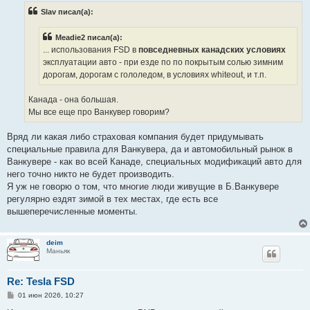
б
Slav писал(а):
щ
е
н
Meadie2 писал(а):
и
е
... использования FSD в
повседневных канадских условиях
эксплуатации авто - при езде по по покрытым солью зимним
дорогам, дорогам с гололедом, в условиях whiteout, и т.п.
Канада - она большая.
Мы все еще про Ванкувер говорим?
Вряд ли какая либо страховая компания будет придумывать
специальные правила для Ванкувера, да и автомобильный рынок в
Ванкувере - как во всей Канаде, специальных модификаций авто для
него точно никто не будет производить.
Я уж не говорю о том, что многие люди живущие в Б.Ванкувере
регулярно ездят зимой в тех местах, где есть все
вышеперечисленные моменты.
deim
Маньяк
Re: Tesla FSD
С
01 июн 2026, 10:27
о