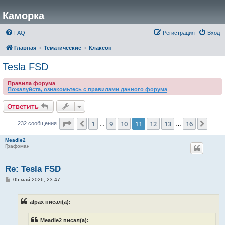
Каморка
FAQ
Регистрация
Вход
Главная
Тематические
Клаксон
Tesla FSD
Правила форума
Пожалуйста, ознакомьтесь с правилами данного форума
Ответить
Страница
11
из
16
1
9
10
11
12
13
16
Пред.
След
232 сообщения
…
…
Meadie2
Графоман
Re: Tesla FSD
С
05 май 2026, 23:47
о
о
б
alpax писал(а):
щ
е
н
Meadie2 писал(а):
и