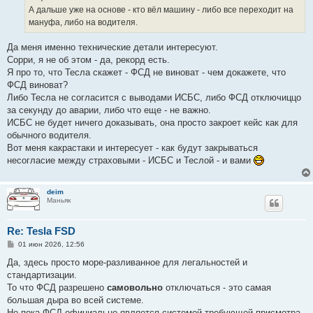
А дальше уже на основе - кто вёл машину - либо все переходит на
мануфа, либо на водителя.
Да меня именно технические детали интересуют.
Сорри, я не об этом - да, рекорд есть.
Я про то, что Тесла скажет - ФСД не виноват - чем докажете, что
ФСД виноват?
Либо Тесла не согласится с выводами ИСБС, либо ФСД отключиццо
за секунду до аварии, либо что еще - не важно.
ИСБС не будет ничего доказывать, она просто закроет кейс как для
обычного водителя.
Вот меня какрастаки и интересует - как будут закрываться
несогласие между страховыми - ИСБС и Теслой - и вами
deim
Маньяк
Re: Tesla FSD
С
01 июн 2026, 12:56
о
о
Да, здесь просто море-разливанное для легальностей и
б
стандартизации.
щ
е
То что ФСД разрешено
самовольно
отключаться - это самая
н
большая дыра во всей системе.
и
е
Но пока ФСД официально является системой требующей присмотра -