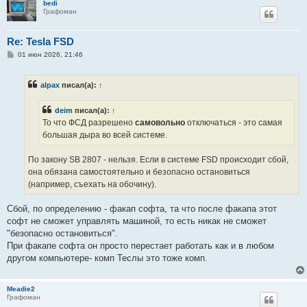
bedi
Графоман
Re: Tesla FSD
С
01 июн 2026, 21:46
о
о
б
alpax
писал(а):
↑
щ
е
н
deim
писал(а):
↑
и
е
То что ФСД разрешено
самовольно
отключаться - это самая
большая дыра во всей системе.
По закону SB 2807 - нельзя. Если в системе FSD происходит сбой,
она обязана самостоятельно и безопасно остановиться
(например, съехать на обочину).
Сбой, по определению - факап софта, та что после факапа этот
софт не сможет управлять машиной, то есть никак не сможет
"безопасно остановиться".
При факапе софта он просто перестает работать как и в любом
другом компьютере- комп Теслы это тоже комп.
Meadie2
Графоман