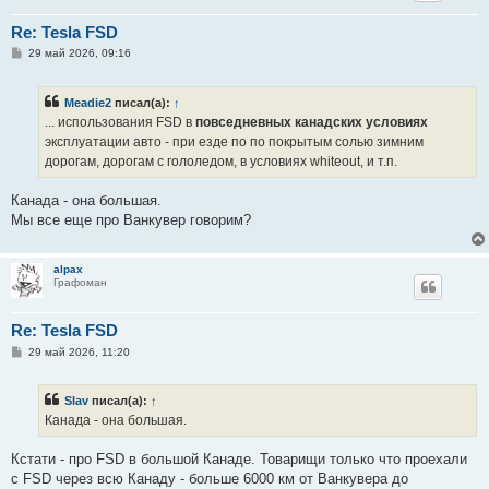
Re: Tesla FSD
С
29 май 2026, 09:16
о
о
б
Meadie2
писал(а):
↑
щ
е
... использования FSD в
повседневных канадских условиях
н
эксплуатации авто - при езде по по покрытым солью зимним
и
е
дорогам, дорогам с гололедом, в условиях whiteout, и т.п.
Канада - она большая.
Мы все еще про Ванкувер говорим?
alpax
Графоман
Re: Tesla FSD
С
29 май 2026, 11:20
о
о
б
Slav
писал(а):
↑
щ
е
Канада - она большая.
н
и
е
Кстати - про FSD в большой Канаде. Товарищи только что проехали
с FSD через всю Канаду - больше 6000 км от Ванкувера до