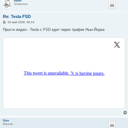
alpax
Графоман
Re: Tesla FSD
С
10 май 2026, 00:13
о
о
Просто видео - Tesla с FSD едет через трафик Нью-Йорка:
б
щ
е
н
и
е
Slav
Маньяк