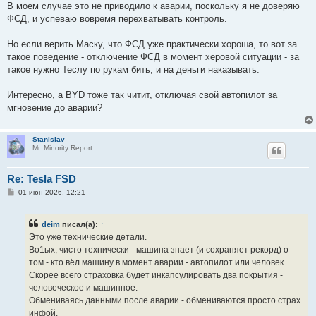
В моем случае это не приводило к аварии, поскольку я не доверяю
ФСД, и успеваю вовремя перехватывать контроль.
Но если верить Маску, что ФСД уже практически хороша, то вот за
такое поведение - отключение ФСД в момент херовой ситуации - за
такое нужно Теслу по рукам бить, и на деньги наказывать.
Интересно, а BYD тоже так читит, отключая свой автопилот за
мгновение до аварии?
Stanislav
Mr. Minority Report
Re: Tesla FSD
С
01 июн 2026, 12:21
о
о
б
deim
писал(а):
↑
щ
е
Это уже технические детали.
н
Во1ых, чисто технически - машина знает (и сохраняет рекорд) о
и
е
том - кто вёл машину в момент аварии - автопилот или человек.
Скорее всего страховка будет инкапсулировать два покрытия -
человеческое и машинное.
Обмениваясь данными после аварии - обмениваются просто страх
инфой.