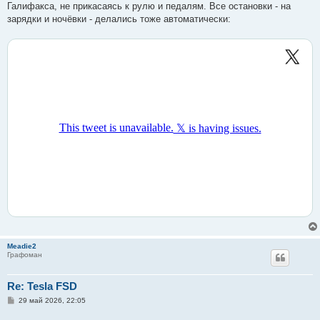
Галифакса, не прикасаясь к рулю и педалям. Все остановки - на
зарядки и ночёвки - делались тоже автоматически:
Meadie2
Графоман
Re: Tesla FSD
С
29 май 2026, 22:05
о
о