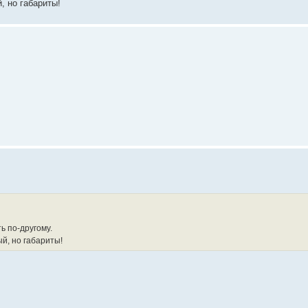
, но габариты!
ь по-другому.
й, но габариты!