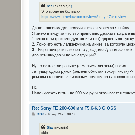
bedi
писал(а):
↑
Это вроде не большая
https://www.dpreview.com/reviews/sony-a7cr-review
Да не - авоську для получившегося монстра я найду.
Я имею в виду за что это правильно держать когда апп
1. можно ли (рекомендуется или нет) держать за тушку 
2. Ясно что есть лапка-ручка на линзе, за которую мож
3. Вчера вечером наконец-то догадался/узнал зачем к 
два ремня/удавки на конструкции?
Ну то есть если раньше (с малыми линзами) носил:
за тушку одной рукой (ремень обмотан вокруг кисти) ->
ремнем на плече -> линзовым ремнем на плече/за спин
ПС
Надо бросать пить - на 600 мм руки оказывается трясут
Re: Sony FE 200-600mm F5.6-6.3 G OSS
С
RISK
»
16 апр 2026, 09:42
о
о
б
Slav
писал(а):
↑
щ
е
skip