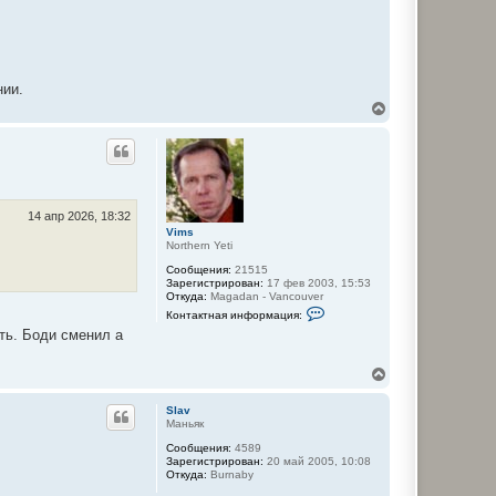
нии.
В
е
р
н
у
т
ь
с
14 апр 2026, 18:32
я
Vims
Northern Yeti
к
н
Сообщения:
21515
а
Зарегистрирован:
17 фев 2003, 15:53
ч
Откуда:
Magadan - Vancouver
а
К
Контактная информация:
о
л
сть. Боди сменил а
н
у
т
а
В
к
е
т
н
р
Slav
а
н
Маньяк
я
у
и
Сообщения:
4589
т
н
Зарегистрирован:
20 май 2005, 10:08
ь
ф
Откуда:
Burnaby
с
о
р