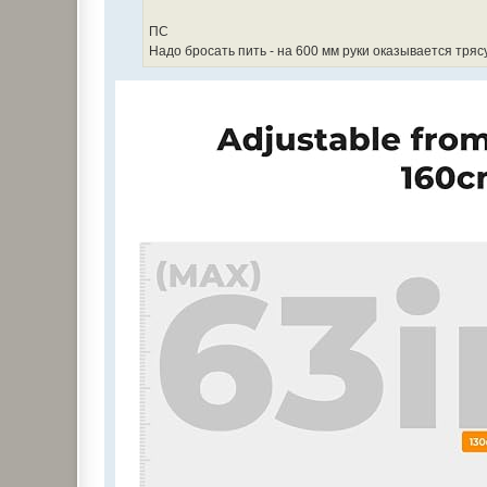
н
и
е
ПС
Надо бросать пить - на 600 мм руки оказывается трясу