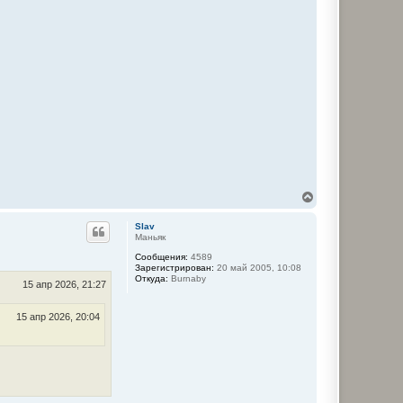
В
е
р
Slav
н
Маньяк
у
Сообщения:
4589
т
Зарегистрирован:
20 май 2005, 10:08
ь
Откуда:
Burnaby
с
15 апр 2026, 21:27
я
к
15 апр 2026, 20:04
н
а
ч
а
л
у