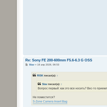
Re: Sony FE 200-600mm F5.6-6.3 G OSS
С
Slav
»
16 апр 2026, 06:53
о
о
б
RISK
писал(а):
↑
щ
е
н
Slav
писал(а):
↑
и
е
Вопрос первый: как это все носить? Вес-то прием
Не поместится?
S-Zone Camera Insert Bag