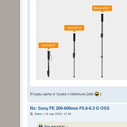
И куры целы и тушка стабильна (обе
)
Re: Sony FE 200-600mm F5.6-6.3 G OSS
С
Vims
»
16 апр 2026, 12:39
о
о
б
Slav
писал(а):
↑