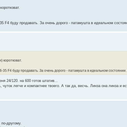
коротковат.
6-35 F4 буду продавать. За очень дорого - патамушта в идеальном состоя
) коротковат.
16-35 F4 буду продавать. За очень дорого - патамушта в идеальном состоянии.
еня 24/120. на 600 готов штатив...
, чуток легче и компактнее твоего. А так да, весчь. Линза она линза и е
 по-другому.