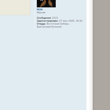
к
н
а
RISK
ч
Маньяк
а
л
Сообщения:
2215
Зарегистрирован:
07 июн 2005, 18:34
у
Откуда:
Восточная Сибирь -
Британская Колония