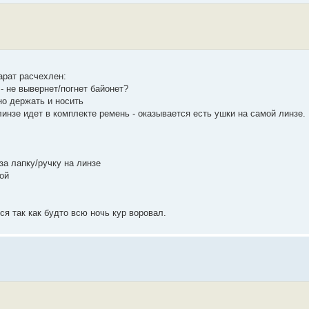
арат расчехлен:
- не вывернет/погнет байонет?
но держать и носить
линзе идет в комплекте ремень - оказывается есть ушки на самой линзе.
 за лапку/ручку на линзе
ой
ся так как будто всю ночь кур воровал.