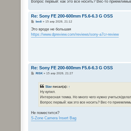
е
Вопрос первый: как это все носить? Вес-то приемлимый
н
и
е
Re: Sony FE 200-600mm F5.6-6.3 G OSS
С
bedi
»
15 апр 2026, 21:12
о
о
Это вроде не большая
б
https://www.dpreview.com/reviews/sony-a7cr-review
щ
е
н
и
е
Re: Sony FE 200-600mm F5.6-6.3 G OSS
С
RISK
»
15 апр 2026, 21:27
о
о
б
Slav
писал(а):
↑
щ
е
Ну купил.
н
Интересная темка. Но много чего нужно учиться/делат
и
е
Вопрос первый: как это все носить? Вес-то приемлимы
Не поместится?
S-Zone Camera Insert Bag