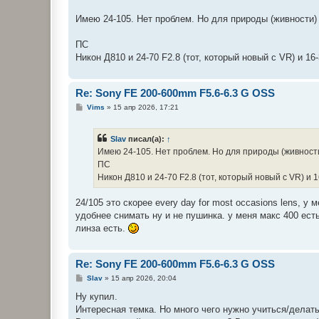
Имею 24-105. Нет проблем. Но для природы (живности) 
ПС
Никон Д810 и 24-70 F2.8 (тот, который новый с VR) и 1
Re: Sony FE 200-600mm F5.6-6.3 G OSS
С
Vims
»
15 апр 2026, 17:21
о
о
б
Slav
писал(а):
↑
щ
е
Имею 24-105. Нет проблем. Но для природы (живности
н
ПС
и
е
Никон Д810 и 24-70 F2.8 (тот, который новый с VR) и 
24/105 это скорее every day for most occasions lens, у м
удобнее снимать ну и не пушинка. у меня макс 400 есть
линза есть.
Re: Sony FE 200-600mm F5.6-6.3 G OSS
С
Slav
»
15 апр 2026, 20:04
о
о
Ну купил.
б
Интересная темка. Но много чего нужно учиться/делать
щ