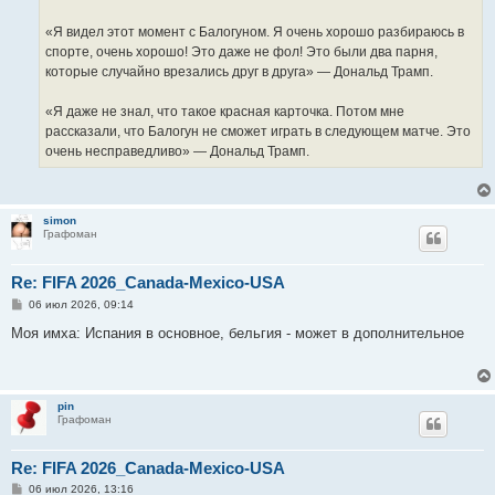
«Я видел этот момент с Балогуном. Я очень хорошо разбираюсь в
спорте, очень хорошо! Это даже не фол! Это были два парня,
которые случайно врезались друг в друга» — Дональд Трамп.
«Я даже не знал, что такое красная карточка. Потом мне
рассказали, что Балогун не сможет играть в следующем матче. Это
очень несправедливо» — Дональд Трамп.
simon
Графоман
Re: FIFA 2026_Canada-Mexico-USA
С
06 июл 2026, 09:14
о
о
Моя имха: Испания в основное, бельгия - может в дополнительное
б
щ
е
н
и
pin
е
Графоман
Re: FIFA 2026_Canada-Mexico-USA
С
06 июл 2026, 13:16