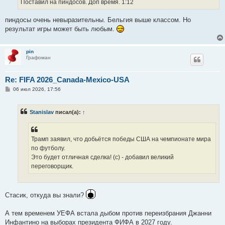
Поставил на пиндосов. Доп время. 1:12
н
и
е
пиндосы очень невыразительны. Бельгия выше классом. Но
результат игры может быть любым.
pin
Графоман
Re: FIFA 2026_Canada-Mexico-USA
С
06 июл 2026, 17:56
о
о
б
Stanislav
писал(а):
↑
щ
е
н
и
е
Трамп заявил, что добьётся победы США на чемпионате мира
по футболу.
Это будет отличная сделка! (c) - добавил великий
переговорщик.
Стасик, откуда вы знали?
А тем временем УЕФА встала дыбом против переизбрания Джанни
Инфантино на выборах президента ФИФА в 2027 году.