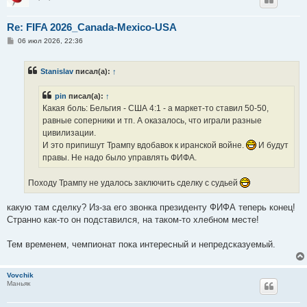
Re: FIFA 2026_Canada-Mexico-USA
С
06 июл 2026, 22:36
о
о
б
Stanislav
писал(а):
↑
щ
е
н
pin
писал(а):
↑
и
е
Какая боль: Бельгия - США 4:1 - а маркет-то ставил 50-50,
равные соперники и тп. А оказалось, что играли разные
цивилизации.
И это припишут Трампу вдобавок к иранской войне.
И будут
правы. Не надо было управлять ФИФА.
Походу Трампу не удалось заключить сделку с судьей
какую там сделку? Из-за его звонка президенту ФИФА теперь конец!
Странно как-то он подставился, на таком-то хлебном месте!
Тем временем, чемпионат пока интересный и непредсказуемый.
Vovchik
Маньяк