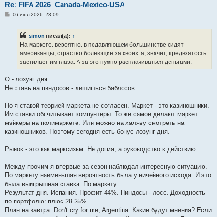
Re: FIFA 2026_Canada-Mexico-USA
С
06 июл 2026, 23:09
о
о
б
simon
писал(а):
↑
щ
е
На маркете, вероятно, в подавляющем большинстве сидят
н
американцы, страстно болеющие за своих, а, значит, предвзятость
и
е
застилает им глаза. А за это нужно расплачиваться деньгами.
О - лозунг дня.
Не ставь на пиндосов - лишишься баблосов.
Но я стакой теорией маркета не согласен. Маркет - это казиношники.
Им ставки обсчитывает компунтеры. То же самое делают маркет
мэйкеры на полимаркете. Или можно на халяву смотреть на
казиношников. Поэтому сегодня есть бонус лозунг дня.
Рынок - это как марксизьм. Не догма, а руководство к действию.
Между прочим я впервые за сезон наблюдал интересную ситуацию.
По маркету наименьшая вероятность была у ничейного исхода. И это
была выигрышная ставка. По маркету.
Результат дня. Испания. Профит 44%. Пиндосы - лосс. Доходность
по портфелю: плюс 29.25%.
План на завтра. Don't cry for me, Argentina. Какие будут мнения? Если