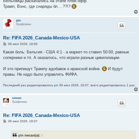
Бельгийцы раскачались на этапе плей офф.
щ
е
Трамп, Вэнс, где снаряды бл....??!?
н
и
е
pin
Графоман
Re: FIFA 2026_Canada-Mexico-USA
С
06 июл 2026, 19:00
о
о
Какая боль: Бельгия - США 4:1 - а маркет-то ставил 50-50, равные
б
соперники и тп. А оказалось, что играли разные цивилизации.
щ
е
н
И это припишут Трампу вдобавок к иранской войне.
И будут
и
е
правы. Не надо было управлять ФИФА.
Последний раз редактировалось
pin
06 июл 2026, 19:07, всего редактировалось 1 раз.
simon
Графоман
Re: FIFA 2026_Canada-Mexico-USA
С
06 июл 2026, 19:07
о
о
б
pin
писал(а):
↑
щ