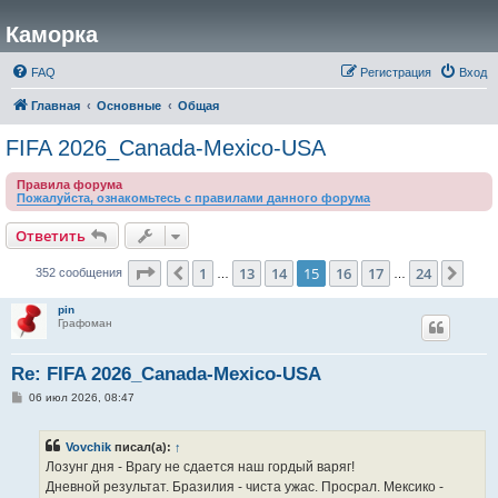
Каморка
FAQ
Регистрация
Вход
Главная
Основные
Общая
FIFA 2026_Canada-Mexico-USA
Правила форума
Пожалуйста, ознакомьтесь с правилами данного форума
Ответить
Страница
15
из
24
1
13
14
15
16
17
24
Пред.
След
352 сообщения
…
…
pin
Графоман
Re: FIFA 2026_Canada-Mexico-USA
С
06 июл 2026, 08:47
о
о
б
Vovchik
писал(а):
↑
щ
е
Лозунг дня - Врагу не сдается наш гордый варяг!
н
Дневной результат. Бразилия - чиста ужас. Просрал. Мексико -
и