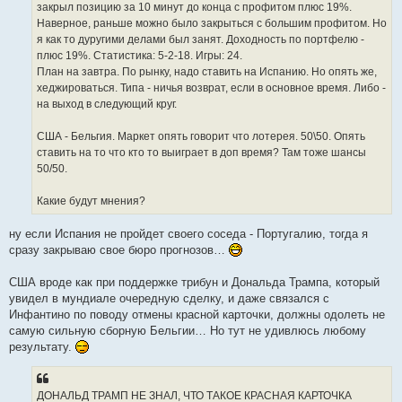
е
закрыл позицию за 10 минут до конца с профитом плюс 19%.
Наверное, раньше можно было закрыться с большим профитом. Но
я как то дуругими делами был занят. Доходность по портфелю -
плюс 19%. Статистика: 5-2-18. Игры: 24.
План на завтра. По рынку, надо ставить на Испанию. Но опять же,
хеджироваться. Типа - ничья возврат, если в основное время. Либо -
на выход в следующий круг.
США - Бельгия. Маркет опять говорит что лотерея. 50\50. Опять
ставить на то что кто то выиграет в доп время? Там тоже шансы
50/50.
Какие будут мнения?
ну если Испания не пройдет своего соседа - Португалию, тогда я
сразу закрываю свое бюро прогнозов…
США вроде как при поддержке трибун и Дональда Трампа, который
увидел в мундиале очередную сделку, и даже связался с
Инфантино по поводу отмены красной карточки, должны одолеть не
самую сильную сборную Бельгии… Но тут не удивлюсь любому
результату.
ДОНАЛЬД ТРАМП НЕ ЗНАЛ, ЧТО ТАКОЕ КРАСНАЯ КАРТОЧКА