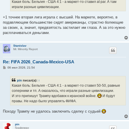
е
Какая боль: Бельгия - США 4:1 - а маркет-то ставил at par. А там
н
играли разные цивилизации.
и
е
+1 точнее вторая лига играла с высшей. На маркете, вероятно, в
подавляющем большинстве сидят американцы, страстно болеющие
за своих, а, значит, предвзятость застилает им глаза. А за это нужно
расплачиваться деньгами.
Stanislav
Mr. Minority Report
Re: FIFA 2026_Canada-Mexico-USA
С
06 июл 2026, 21:54
о
о
б
pin
писал(а):
↑
щ
е
Какая боль: Бельгия - США 4:1 - а маркет-то ставил 50-50, равные
н
соперники и тп. А оказалось, что играли разные цивилизации.
и
е
И это припишут Трампу вдобавок к иранской войне.
И будут
правы. Не надо было управлять ФИФА.
Походу Трампу не удалось заключить сделку с судьей
pin
Графоман