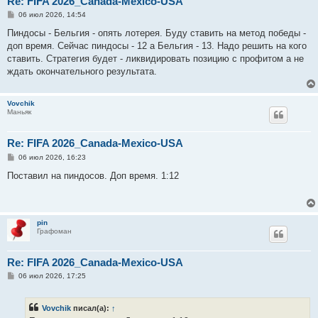
Re: FIFA 2026_Canada-Mexico-USA
С
06 июл 2026, 14:54
о
о
Пиндосы - Бельгия - опять лотерея. Буду ставить на метод победы -
б
доп время. Сейчас пиндосы - 12 а Бельгия - 13. Надо решить на кого
щ
е
ставить. Стратегия будет - ликвидировать позицию с профитом а не
н
ждать окончательного результата.
и
е
Vovchik
Маньяк
Re: FIFA 2026_Canada-Mexico-USA
С
06 июл 2026, 16:23
о
о
Поставил на пиндосов. Доп время. 1:12
б
щ
е
н
и
pin
е
Графоман
Re: FIFA 2026_Canada-Mexico-USA
С
06 июл 2026, 17:25
о
о
б
Vovchik
писал(а):
↑
щ
е