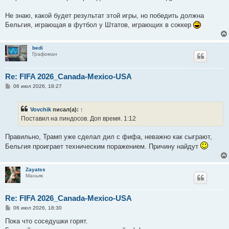
Не знаю, какой будет результат этой игры, но победить должна
Бельгия, играющая в футбол у Штатов, играющих в соккер
bedi
Графоман
Re: FIFA 2026_Canada-Mexico-USA
С
06 июл 2026, 18:27
о
о
б
Vovchik
писал(а):
↑
щ
е
Поставил на пиндосов. Доп время. 1:12
н
и
е
Правильно, Трамп уже сделал дил с фифа, неважно как сыграют,
Бельгия проиграет техническим поражением. Причину найдут
Zayatss
Маньяк
Re: FIFA 2026_Canada-Mexico-USA
С
06 июл 2026, 18:30
о
о
Пока что соседушки горят.
б