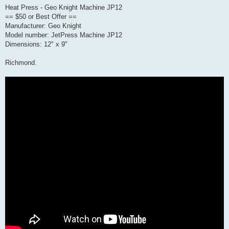
е
Heat Press - Geo Knight Machine JP12
== $50 or Best Offer ==
Manufacturer: Geo Knight
Model number: JetPress Machine JP12
Dimensions: 12" x 9"
Richmond.