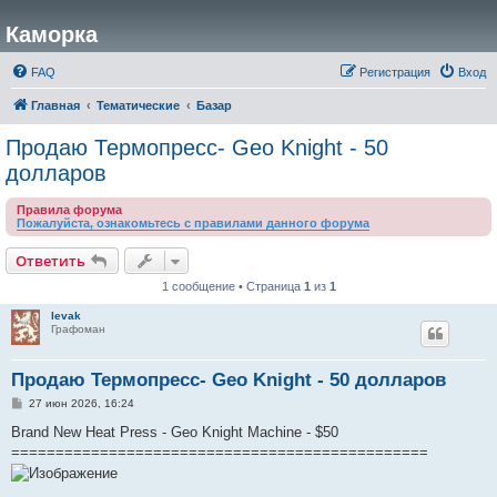
Каморка
FAQ
Регистрация
Вход
Главная
Тематические
Базар
Продаю Термопресс- Geo Knight - 50
долларов
Правила форума
Пожалуйста, ознакомьтесь с правилами данного форума
Ответить
1 сообщение • Страница
1
из
1
levak
Графоман
Продаю Термопресс- Geo Knight - 50 долларов
С
27 июн 2026, 16:24
о
о
Brand New Heat Press - Geo Knight Machine - $50
б
===============================================
щ
е
н
и